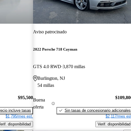
Aviso patrocinado
2022 Porsche 718 Cayman
GTS 4.0 RWD
3,870 millas
Burlington, NJ
54 millas
$95,500
$109,80
Buena
oferta
recio incluye tasas
Sin tasas de concesionario adicionales
$1,795/mes est.
$2,117/mes est
erif. disponibilidad
Verif. disponibilidad