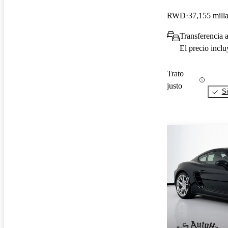
RWD
37,155 mill
Transferencia a
El precio incl
Trato
justo
Si