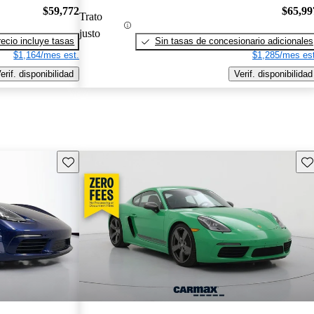
$59,772
$65,99
Trato
justo
recio incluye tasas
Sin tasas de concesionario adicionales
$1,164/mes est.
$1,285/mes est
erif. disponibilidad
Verif. disponibilidad
Guarda este Aviso
Gu