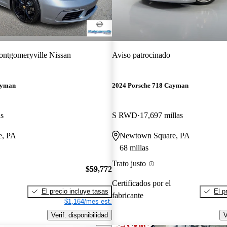
ntgomeryville Nissan
Aviso patrocinado
ayman
2024 Porsche 718 Cayman
as
S RWD
17,697 millas
e, PA
Newtown Square, PA
68 millas
Trato justo
$59,772
Certificados por el
El precio incluye tasas
El p
fabricante
$1,164/mes est.
Verif. disponibilidad
V