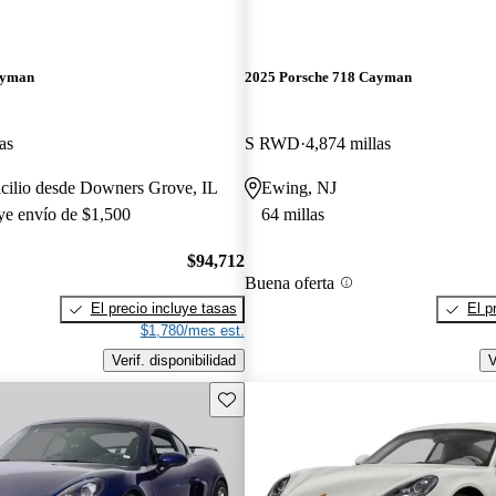
ayman
2025 Porsche 718 Cayman
as
S RWD
4,874 millas
icilio desde Downers Grove, IL
Ewing, NJ
uye envío de $1,500
64 millas
$94,712
Buena oferta
El precio incluye tasas
El p
$1,780/mes est.
Verif. disponibilidad
V
Guarda este Aviso