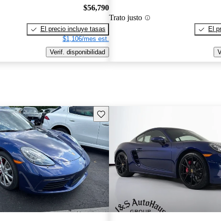
$56,790
Trato justo
El precio incluye tasas
El p
$1,106/mes est.
Verif. disponibilidad
V
Guarda este Aviso