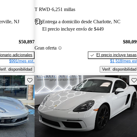
T RWD
6,251 millas
erville, NJ
Entrega a domicilio desde Charlotte, NC
El precio incluye envío de $449
$50,897
$80,09
Gran oferta
onario adicionales
El precio incluye tasas
$991/mes est.
$1,518/mes est
erif. disponibilidad
Verif. disponibilidad
Guarda este Aviso
Gu