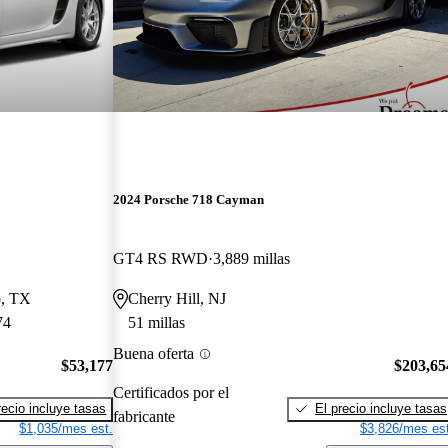
2024 Porsche 718 Cayman
GT4 RS RWD
3,889 millas
o, TX
Cherry Hill, NJ
74
51 millas
Buena oferta
$53,177
$203,65
Certificados por el
recio incluye tasas
El precio incluye tasas
fabricante
$1,035/mes est.
$3,826/mes est