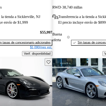
as
RWD
38,740 millas
 la tienda a Sicklerville, NJ
Transferencia a la tienda a Sickl
uye envío de $1,999
El precio incluye envío de $899
$55,997
Buena
oferta
n tasas de concesionario adicionales
Sin tasas de concesi
$1,090/mes est.
Verif. disponibilidad
V
Guarda este Aviso