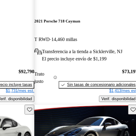
2021 Porsche 718 Cayman
T RWD
14,460 millas
Transferencia a la tienda a Sicklerville, NJ
El precio incluye envío de $1,199
$92,790
$73,19
Trato
justo
recio incluye tasas
Sin tasas de concesionario adicionales
$1,731/mes est.
$1,413/mes est
erif. disponibilidad
Verif. disponibilidad
Guarda este Aviso
Gu