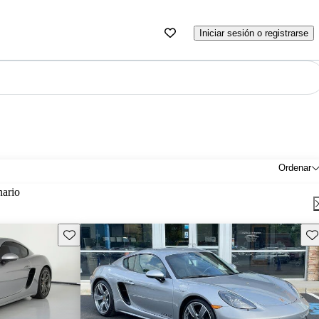
Iniciar sesión o registrarse
Ordenar
nario
Guarda este Aviso
Gu