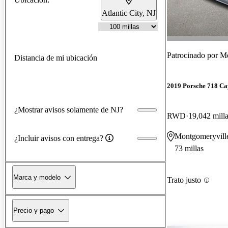
Atlantic City, NJ
Patrocinado por
Mo
Distancia de mi ubicación
2019 Porsche 718 C
¿Mostrar avisos solamente de NJ?
RWD
19,042 mill
Montgomeryvill
¿Incluir avisos con entrega?
73 millas
Marca y modelo
Trato justo
Precio y pago