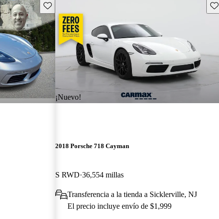
Guarda este Aviso
Gu
¡Nuevo!
2018 Porsche 718 Cayman
S RWD
36,554 millas
Transferencia a la tienda a Sicklerville, NJ
El precio incluye envío de $1,999