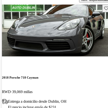
Gu
2018 Porsche 718 Cayman
RWD
39,069 millas
Entrega a domicilio desde Dublin, OH
El precio incluye envío de $231