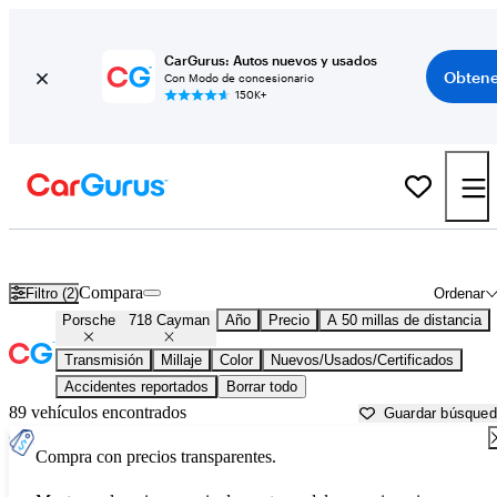
CarGurus: Autos nuevos y usados
Obtene
Con Modo de concesionario
150K+
Porsche 718 Cayman usados en venta cerca de
Ann Arbor, MI
Compara
Filtro (2)
Ordenar
Porsche
718 Cayman
Año
Precio
A 50 millas de distancia
Transmisión
Millaje
Color
Nuevos/Usados/Certificados
Accidentes reportados
Borrar todo
89 vehículos encontrados
Guardar búsque
Compra con precios transparentes.