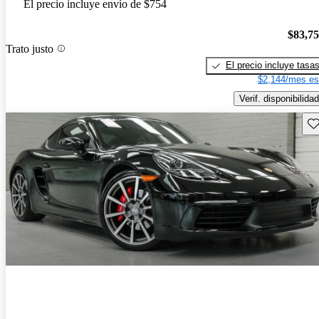
El precio incluye envío de $754
$83,7
Trato justo
El precio incluye tasa
$2,144/mes es
Verif. disponibilidad
Gu