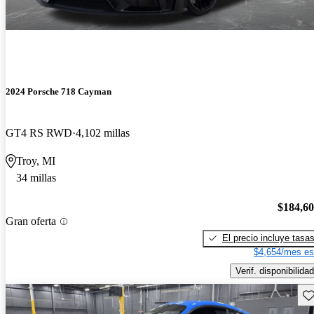
2024 Porsche 718 Cayman
GT4 RS RWD
4,102 millas
Troy, MI
34 millas
$184,6
Gran oferta
El precio incluye tasa
$4,654/mes es
Verif. disponibilidad
Gu