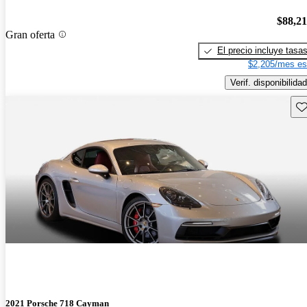
$88,2
Gran oferta
El precio incluye tasa
$2,205/mes es
Verif. disponibilidad
Gu
2021 Porsche 718 Cayman