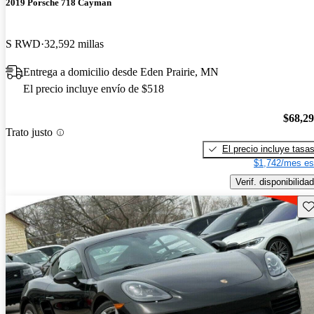
2019 Porsche 718 Cayman
S RWD
32,592 millas
Entrega a domicilio desde Eden Prairie, MN
El precio incluye envío de $518
$68,2
Trato justo
El precio incluye tasa
$1,742/mes es
Verif. disponibilidad
Gu