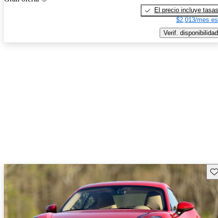
El precio incluye tasa
$2,013/mes es
Verif. disponibilidad
Gu