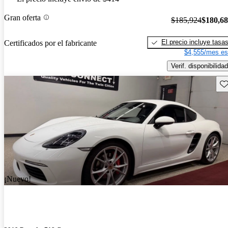
Gran oferta
$185,924
$180,6
El precio incluye tasa
Certificados por el fabricante
$4,555/mes es
Verif. disponibilidad
Gu
¡Nuevo!