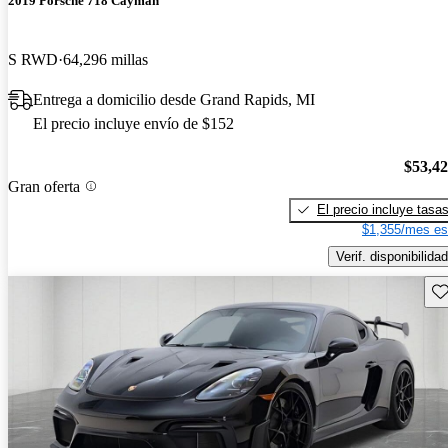
2019 Porsche 718 Cayman
S RWD
64,296 millas
Entrega a domicilio desde Grand Rapids, MI
El precio incluye envío de $152
$53,4
Gran oferta
El precio incluye tasa
$1,355/mes es
Verif. disponibilidad
Gu