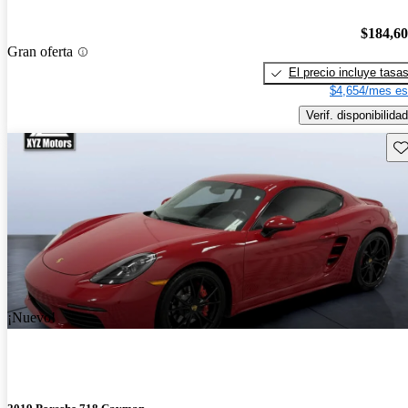
$184,6
Gran oferta
El precio incluye tasa
$4,654/mes es
Verif. disponibilidad
Gu
¡Nuevo!