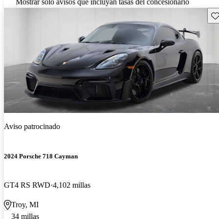
Mostrar solo avisos que incluyan tasas del concesionario
Gu
Aviso patrocinado
2024 Porsche 718 Cayman
GT4 RS RWD
4,102 millas
Troy, MI
34 millas