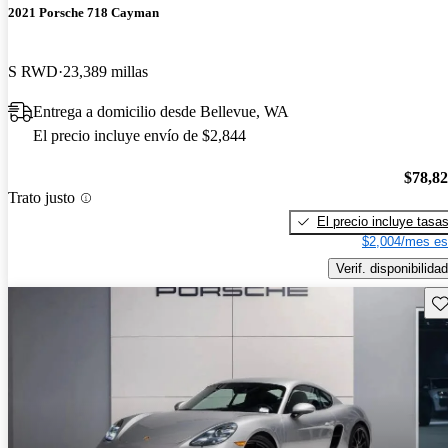
2021 Porsche 718 Cayman
S RWD
23,389 millas
Entrega a domicilio desde Bellevue, WA
El precio incluye envío de $2,844
$78,8
Trato justo
El precio incluye tasa
$2,004/mes es
Verif. disponibilidad
Gu