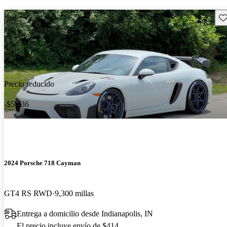
Gu
Precio reducido
-$5,236
2024 Porsche 718 Cayman
GT4 RS RWD
9,300 millas
Entrega a domicilio desde Indianapolis, IN
El precio incluye envío de $414