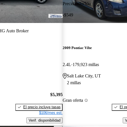
Precio reducido
-$549
G Auto Broker
2009 Pontiac Vibe
2.4L
179,923 millas
Salt Lake City, UT
2 millas
$5,395
Gran oferta
El precio incluye tasas
El p
$106/mes est.
Verif. disponibilidad
V