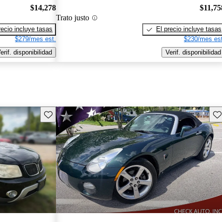
$14,278
$11,75
Trato justo
recio incluye tasas
El precio incluye tasas
$279/mes est.
$230/mes est
erif. disponibilidad
Verif. disponibilidad
Guarda este Aviso
Gu