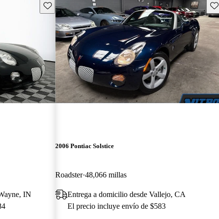
Guarda este Aviso
Gu
2006 Pontiac Solstice
Roadster
48,066 millas
 Wayne, IN
Entrega a domicilio desde Vallejo, CA
84
El precio incluye envío de $583