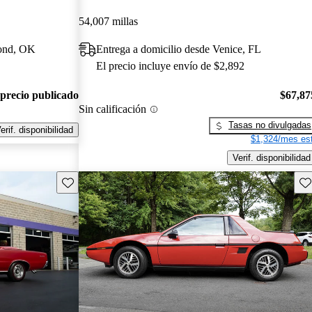
54,007 millas
mond, OK
Entrega a domicilio desde Venice, FL
El precio incluye envío de $2,892
 precio publicado
$67,87
Sin calificación
Tasas no divulgadas
erif. disponibilidad
$1,324/mes est
Verif. disponibilidad
Guarda este Aviso
Gu