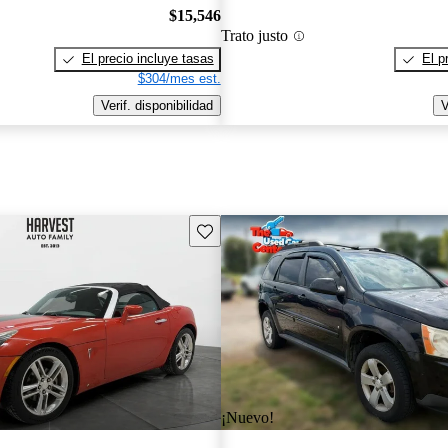
$15,546
Trato justo
El precio incluye tasas
El p
$304/mes est.
Verif. disponibilidad
V
Guarda este Aviso
¡Nuevo!