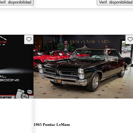
erif. disponibilidad
Verif. disponibilidad
Guarda este Aviso
Gu
1965 Pontiac LeMans