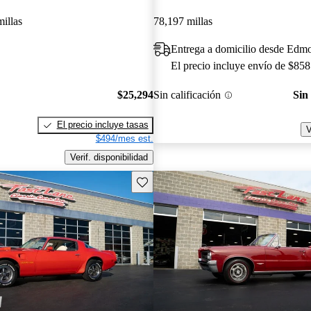
illas
78,197 millas
Entrega a domicilio desde Ed
El precio incluye envío de $858
$25,294
Sin calificación
Sin
El precio incluye tasas
V
$494/mes est.
Verif. disponibilidad
Guarda este Aviso