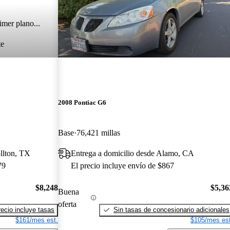
imer plano...
te
2008 Pontiac G6
Base
76,421 millas
llton, TX
Entrega a domicilio desde Alamo, CA
79
El precio incluye envío de $867
$8,248
$5,36
Buena
oferta
recio incluye tasas
Sin tasas de concesionario adicionales
$161/mes est.
$105/mes est