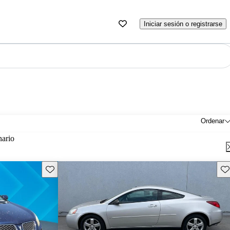
Iniciar sesión o registrarse
Ordenar
nario
Guarda este Aviso
Gu