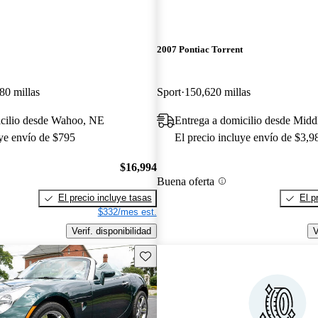
2007 Pontiac Torrent
80 millas
Sport
150,620 millas
icilio desde Wahoo, NE
Entrega a domicilio desde Mid
uye envío de $795
El precio incluye envío de $3,9
$16,994
Buena oferta
El precio incluye tasas
El p
$332/mes est.
Verif. disponibilidad
V
Guarda este Aviso