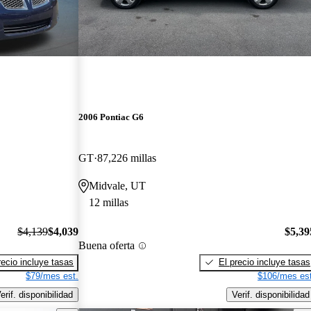
2006 Pontiac G6
GT
87,226 millas
Midvale, UT
12 millas
$4,139
$4,039
$5,39
Buena oferta
recio incluye tasas
El precio incluye tasas
$79/mes est.
$106/mes est
erif. disponibilidad
Verif. disponibilidad