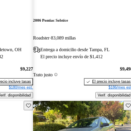
2006 Pontiac Solstice
Roadster
83,089 millas
dletown, OH
Entrega a domicilio desde Tampa, FL
82
El precio incluye envío de $1,412
$9,227
$9,49
Trato justo
recio incluye tasas
El precio incluye tasas
$180/mes est.
$186/mes est
erif. disponibilidad
Verif. disponibilidad
Guarda este Aviso
Gu