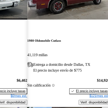
1980 Oldsmobile Cutlass
41,119 millas
Entrega a domicilio desde Dallas, TX
El precio incluye envío de $775
$6,402
$14,92
Sin calificación
recio incluye tasas
El precio incluye tasas
$0/mes est.
$121/mes est
erif. disponibilidad
Verif. disponibilidad