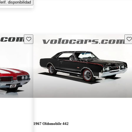
erif. disponibilidad
Guarda este Aviso
Gu
1967 Oldsmobile 442