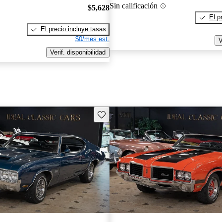
Sin calificación
$5,628
El p
El precio incluye tasas
$0/mes est.
V
Verif. disponibilidad
Guarda este Aviso