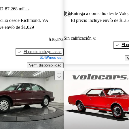
WD
87,268 millas
Entrega a domicilio desde Volo,
icilio desde Richmond, VA
El precio incluye envío de $135
uye envío de $1,029
Sin calificación
$16,173
El p
El precio incluye tasas
$149/mes est.
V
Verif. disponibilidad
Guarda este Aviso