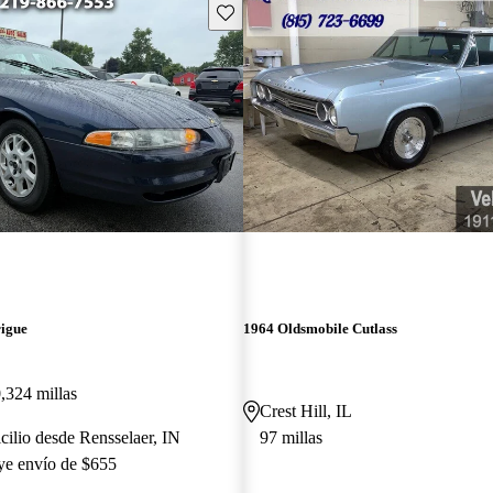
Guarda este Aviso
rigue
1964 Oldsmobile Cutlass
,324 millas
Crest Hill, IL
cilio desde Rensselaer, IN
97 millas
uye envío de $655