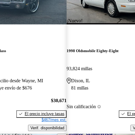
¡Nuevo!
lass
1998 Oldsmobile Eighty-Eight
93,824 millas
icilio desde Wayne, MI
Dixon, IL
uye envío de $676
81 millas
$30,671
Sin calificación
El precio incluye tasas
El p
$467/mes est.
Verif. disponibilidad
V