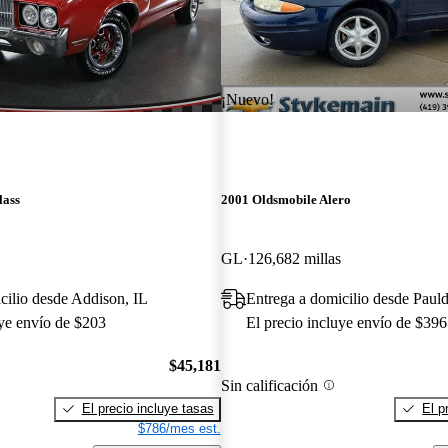
¡Nuevo!
lass
2001 Oldsmobile Alero
GL
126,682 millas
cilio desde Addison, IL
Entrega a domicilio desde Paul
uye envío de $203
El precio incluye envío de $396
$45,181
Sin calificación
El precio incluye tasas
El p
$786/mes est.