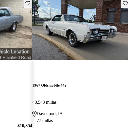
Guarda este Aviso
Gu
1967 Oldsmobile 442
48,543 millas
Davenport, IA
77 millas
$10,354