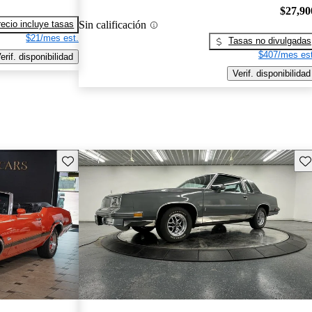
$27,90
Sin calificación
recio incluye tasas
$21/mes est.
Tasas no divulgadas
$407/mes est
erif. disponibilidad
Verif. disponibilidad
Guarda este Aviso
Gu