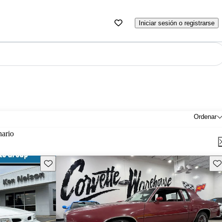
Iniciar sesión o registrarse
Ordenar
nario
Guarda este Aviso
Gu