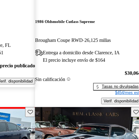
1986 Oldsmobile Cutlass Supreme
Brougham Coupe RWD
26,125 millas
ce, FL
51
Entrega a domicilio desde Clarence, IA
El precio incluye envío de $164
 precio publicado
$30,06
Sin calificación
erif. disponibilidad
Tasas no divulgadas
$454/mes est
Verif. disponibilidad
Guarda este Aviso
Gu