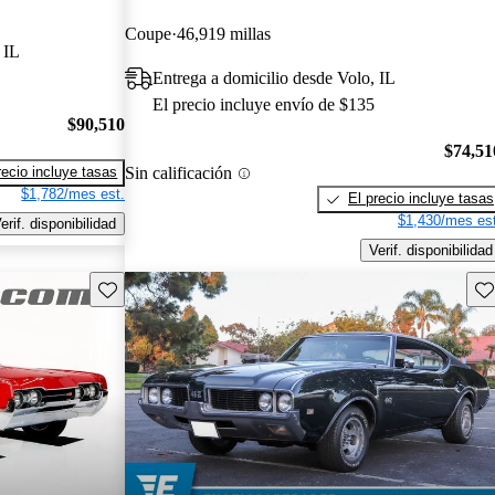
Coupe
46,919 millas
 IL
Entrega a domicilio desde Volo, IL
El precio incluye envío de $135
$90,510
$74,51
Sin calificación
recio incluye tasas
$1,782/mes est.
El precio incluye tasas
$1,430/mes est
erif. disponibilidad
Verif. disponibilidad
Guarda este Aviso
Gu