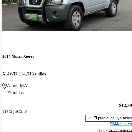
2014 Nissan Xterra
X 4WD
114,913 millas
Athol, MA
77 millas
$12,3
Trato justo
El precio incluye tasa
$244/mes es
Verif. disponibilidad