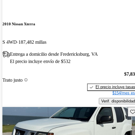
2010 Nissan Xterra
S 4WD
187,482 millas
Entrega a domicilio desde Fredericksburg, VA
El precio incluye envío de $532
$7,8
Trato justo
El precio incluye tasa
$154/mes es
Verif. disponibilidad
Gu