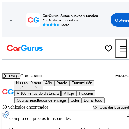
CarGurus: Autos nuevos y usados
Obtene
Con Modo de concesionario
150K+
Nissan Xterra usados en venta cerca de
Albany, NY
Compara
Filtro (2)
Ordenar
Nissan
Xterra
Año
Precio
Transmisión
A 100 millas de distancia
Millaje
Tracción
Ocultar resultados de entrega
Color
Borrar todo
30 vehículos encontrados
Guardar búsque
Compra con precios transparentes.