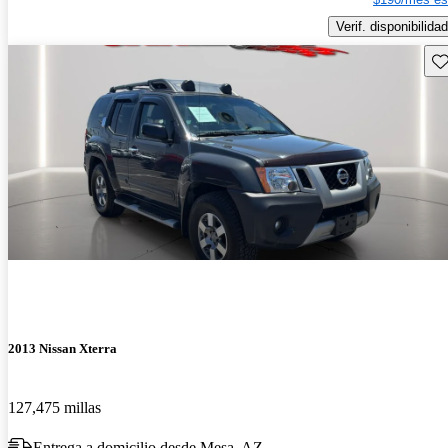
Verif. disponibilidad
Gu
2013 Nissan Xterra
127,475 millas
Entrega a domicilio desde Mesa, AZ