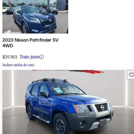
2023 Nissan Pathfinder SV
4WD
$31,163
Trato justo
Incluye tarifas de conc.
Gu