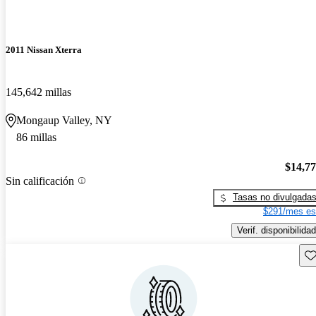
2011 Nissan Xterra
145,642 millas
Mongaup Valley, NY
86 millas
$14,7
Sin calificación
Tasas no divulgada
$291/mes es
Verif. disponibilidad
Gu