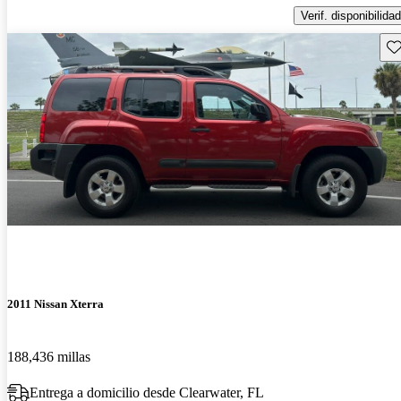
Verif. disponibilidad
Gu
2011 Nissan Xterra
188,436 millas
Entrega a domicilio desde Clearwater, FL