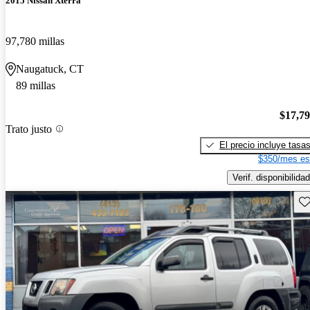
2015 Nissan Xterra
97,780 millas
Naugatuck, CT
89 millas
$17,7
Trato justo
El precio incluye tasa
$350/mes es
Verif. disponibilidad
Gu