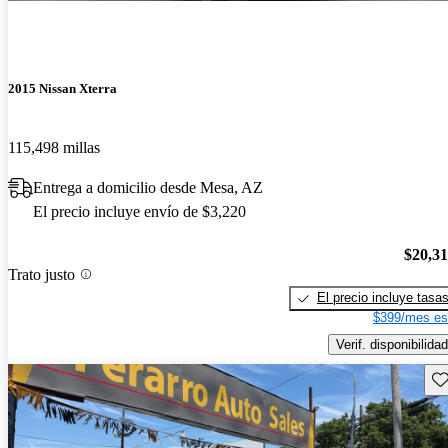
2015 Nissan Xterra
115,498 millas
Entrega a domicilio desde Mesa, AZ
El precio incluye envío de $3,220
$20,3
Trato justo
El precio incluye tasa
$399/mes es
Verif. disponibilidad
Gu