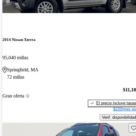
2014 Nissan Xterra
95,040 millas
Springfield, MA
72 millas
$11,1
Gran oferta
El precio incluye tasa
$220/mes es
Verif. disponibilidad
Gu