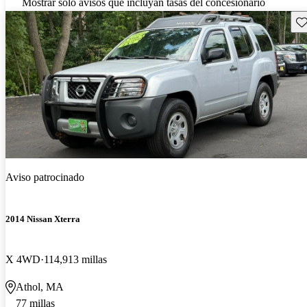
Mostrar solo avisos que incluyan tasas del concesionario
Gu
Aviso patrocinado
2014 Nissan Xterra
X 4WD
114,913 millas
Athol, MA
77 millas