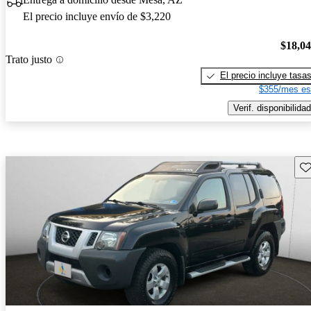
El precio incluye envío de $3,220
$18,0
Trato justo
El precio incluye tasa
$355/mes es
Verif. disponibilidad
Gu