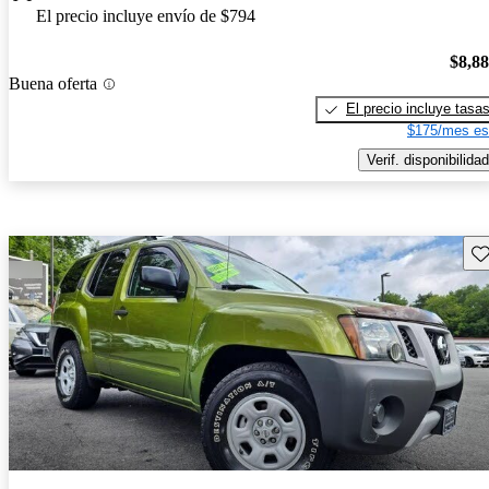
El precio incluye envío de $794
$8,8
Buena oferta
El precio incluye tasa
$175/mes es
Verif. disponibilidad
Gu