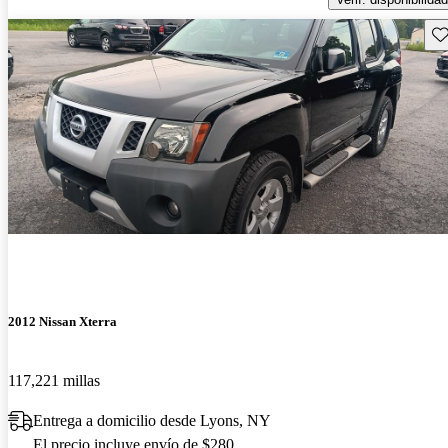
Gu
2012 Nissan Xterra
117,221 millas
Entrega a domicilio desde Lyons, NY
El precio incluye envío de $280