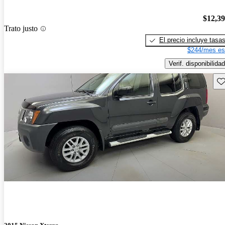
$12,3
Trato justo
El precio incluye tasa
$244/mes es
Verif. disponibilidad
Gu