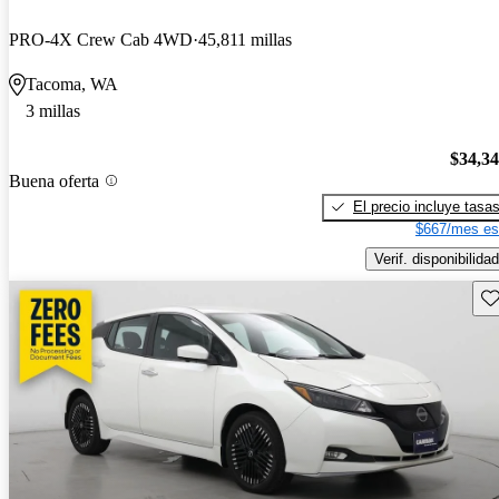
PRO-4X Crew Cab 4WD
45,811 millas
Tacoma, WA
3 millas
$34,3
Buena oferta
El precio incluye tasa
$667/mes es
Verif. disponibilidad
Gu