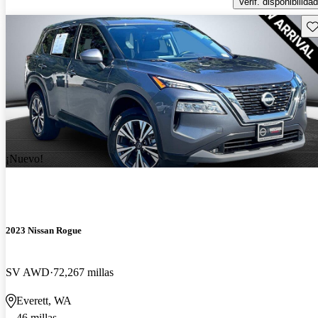
Verif. disponibilidad
Gu
¡Nuevo!
2023 Nissan Rogue
SV AWD
72,267 millas
Everett, WA
46 millas