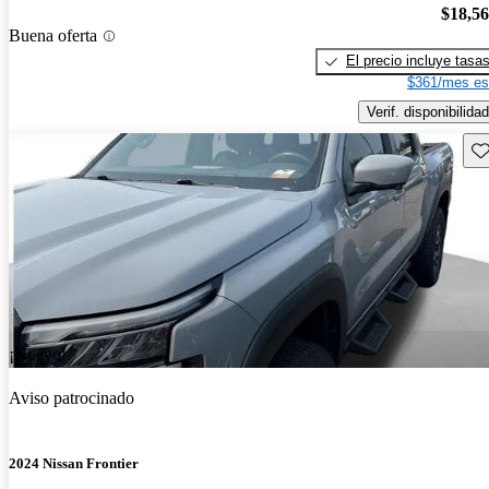
$18,5
Buena oferta
El precio incluye tasa
$361/mes es
Verif. disponibilidad
Gu
¡Nuevo!
Aviso patrocinado
2024 Nissan Frontier