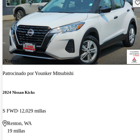
Gu
¡Nuevo!
Patrocinado por
Younker Mitsubishi
2024 Nissan Kicks
S FWD
12,029 millas
Renton, WA
19 millas