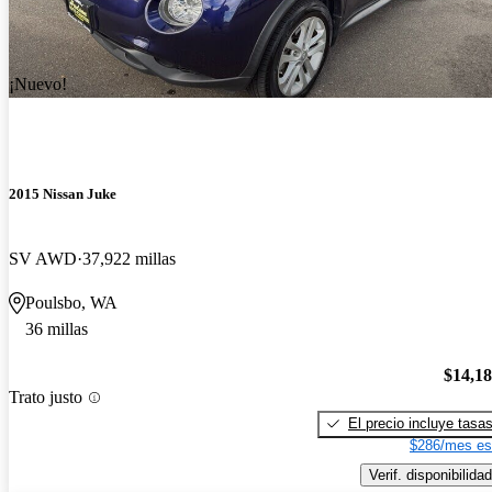
¡Nuevo!
2015 Nissan Juke
SV AWD
37,922 millas
Poulsbo, WA
36 millas
$14,1
Trato justo
El precio incluye tasa
$286/mes es
Verif. disponibilidad