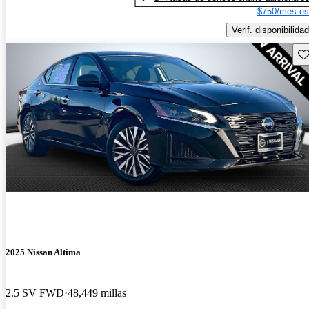
$750/mes es
Verif. disponibilidad
Gu
2025 Nissan Altima
2.5 SV FWD
48,449 millas