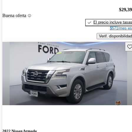
$29,3
Buena oferta
El precio incluye tasa
$571/mes es
Verif. disponibilidad
Gu
2022 Nissan Armada