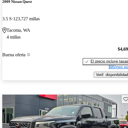
2009 Nissan Quest
3.5 S
123,727 millas
Tacoma, WA
4 millas
$4,6
Buena oferta
El precio incluye tasa
$95/mes es
Verif. disponibilidad
Gu