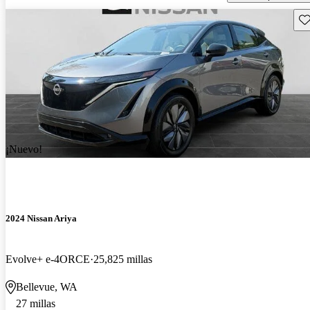
Gu
¡Nuevo!
2024 Nissan Ariya
Evolve+ e-4ORCE
25,825 millas
Bellevue, WA
27 millas