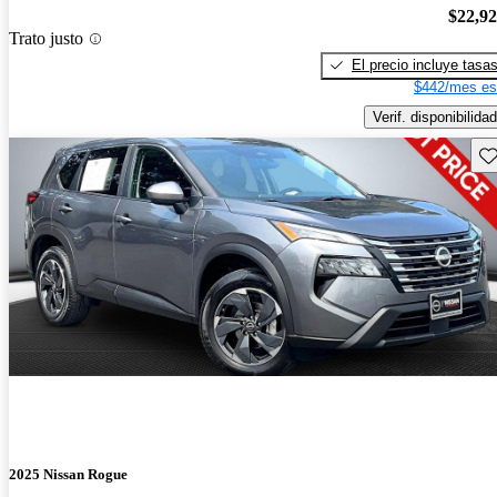
$22,9
Trato justo
El precio incluye tasa
$442/mes es
Verif. disponibilidad
Gu
2025 Nissan Rogue