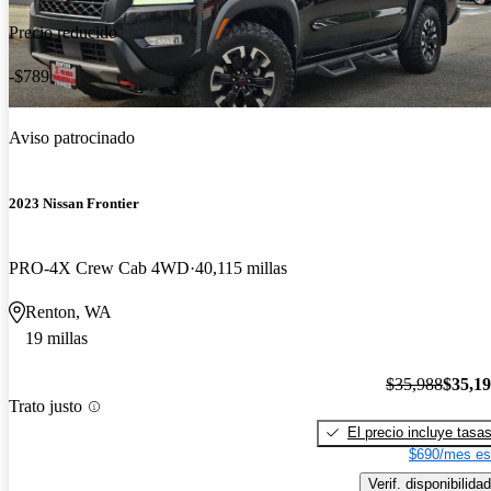
Precio reducido
-$789
Aviso patrocinado
2023 Nissan Frontier
PRO-4X Crew Cab 4WD
40,115 millas
Renton, WA
19 millas
$35,988
$35,1
Trato justo
El precio incluye tasa
$690/mes es
Verif. disponibilidad