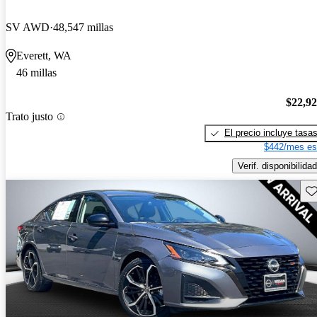
SV AWD
48,547 millas
Everett, WA
46 millas
$22,9
Trato justo
El precio incluye tasa
$442/mes es
Verif. disponibilidad
Gu