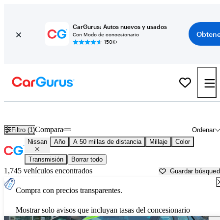
CarGurus: Autos nuevos y usados
Obtene
Con Modo de concesionario
150K+
Autos Nissan usados en venta cerca de
Tacoma, WA
Compara
Filtro (1)
Ordenar
Nissan
Año
A 50 millas de distancia
Millaje
Color
Transmisión
Borrar todo
1,745 vehículos encontrados
Guardar búsque
Compra con precios transparentes.
Mostrar solo avisos que incluyan tasas del concesionario