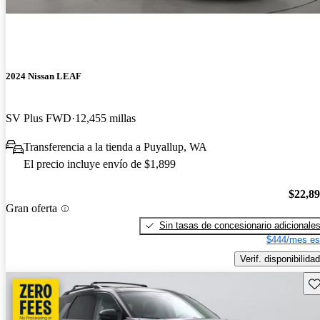
2024 Nissan LEAF
SV Plus FWD
12,455 millas
Transferencia a la tienda a Puyallup, WA
El precio incluye envío de $1,899
$22,8
Gran oferta
Sin tasas de concesionario adicionale
$444/mes es
Verif. disponibilidad
Gu