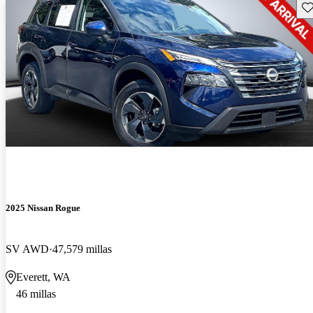
Gu
2025 Nissan Rogue
SV AWD
47,579 millas
Everett, WA
46 millas