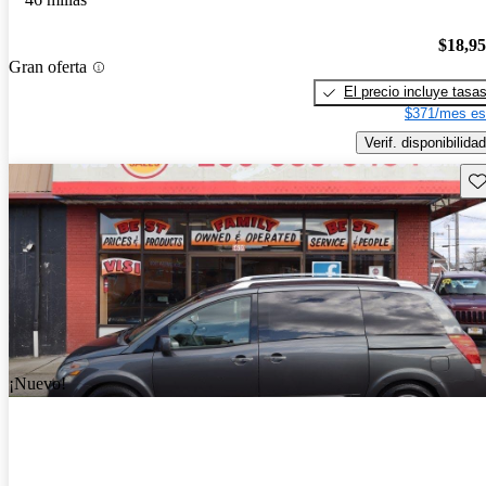
$18,9
Gran oferta
El precio incluye tasa
$371/mes es
Verif. disponibilidad
Gu
¡Nuevo!