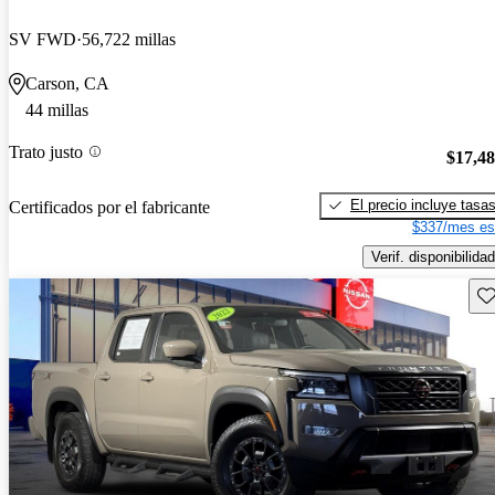
SV FWD
56,722 millas
Carson, CA
44 millas
Trato justo
$17,4
El precio incluye tasa
Certificados por el fabricante
$337/mes es
Verif. disponibilidad
Gu