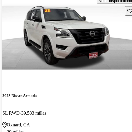
Verif. disponibilidad
Gu
2023 Nissan Armada
SL RWD
39,583 millas
Oxnard, CA
39 millas