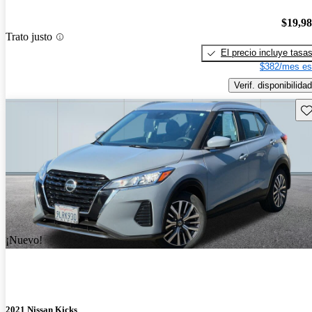
$19,9
Trato justo
El precio incluye tasa
$382/mes es
Verif. disponibilidad
Gu
¡Nuevo!
2021 Nissan Kicks