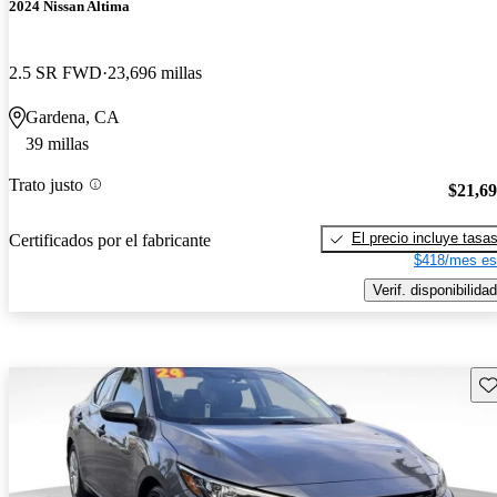
2024 Nissan Altima
2.5 SR FWD
23,696 millas
Gardena, CA
39 millas
Trato justo
$21,6
El precio incluye tasa
Certificados por el fabricante
$418/mes es
Verif. disponibilidad
Gu