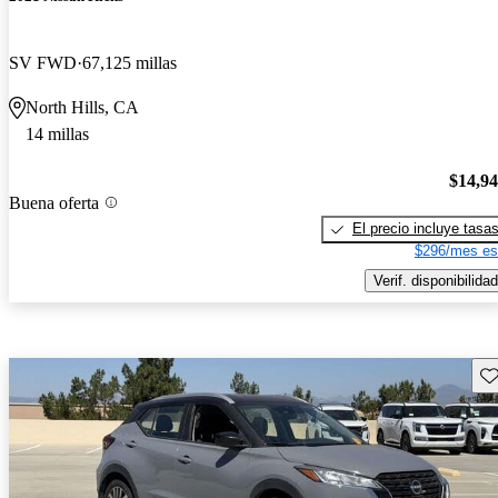
SV FWD
67,125 millas
North Hills, CA
14 millas
$14,9
Buena oferta
El precio incluye tasa
$296/mes es
Verif. disponibilidad
Gu