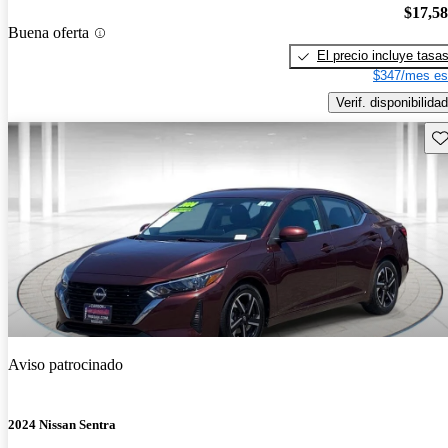
$17,5
Buena oferta
El precio incluye tasa
$347/mes es
Verif. disponibilidad
Gu
Aviso patrocinado
2024 Nissan Sentra