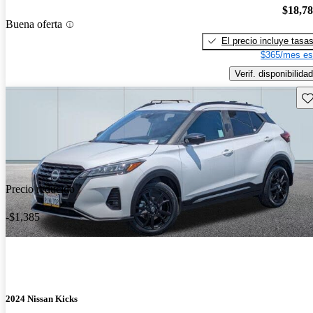
$18,7
Buena oferta
El precio incluye tasa
$365/mes es
Verif. disponibilidad
Gu
Precio reducido
-$1,385
2024 Nissan Kicks