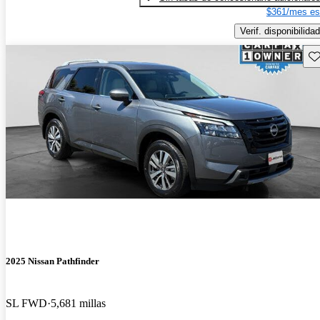
$361/mes es
Verif. disponibilidad
Gu
2025 Nissan Pathfinder
SL FWD
5,681 millas