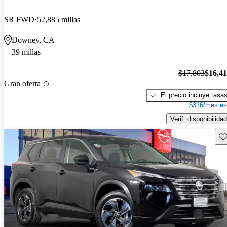
SR FWD
52,885 millas
Downey, CA
39 millas
$17,803
$16,4
Gran oferta
El precio incluye tasa
$316/mes es
Verif. disponibilidad
Gu