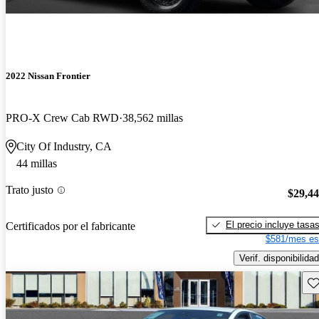
2022 Nissan Frontier
PRO-X Crew Cab RWD
38,562 millas
City Of Industry, CA
44 millas
Trato justo
$29,4
El precio incluye tasa
Certificados por el fabricante
$581/mes es
Verif. disponibilidad
Gu