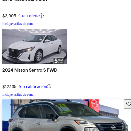
$3,995
Gran oferta
Incluye tarifas de conc.
2024 Nissan Sentra S FWD
$12,135
Sin calificación
Incluye tarifas de conc.
Gu