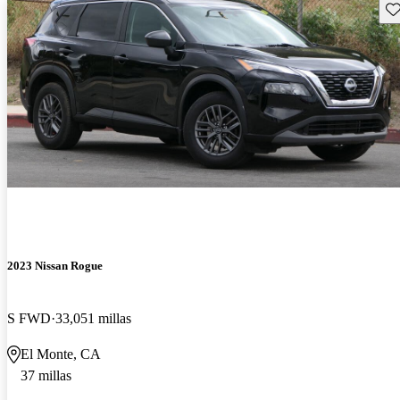
Gu
2023 Nissan Rogue
S FWD
33,051 millas
El Monte, CA
37 millas