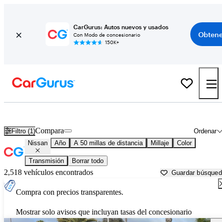
CarGurus: Autos nuevos y usados
Obtene
Con Modo de concesionario
150K+
Autos Nissan usados en venta cerca de
Santa Clarita, CA
Compara
Filtro (1)
Ordenar
Nissan
Año
A 50 millas de distancia
Millaje
Color
Transmisión
Borrar todo
2,518 vehículos encontrados
Guardar búsque
Compra con precios transparentes.
Mostrar solo avisos que incluyan tasas del concesionario