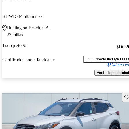
S FWD
34,683 millas
Huntington Beach, CA
27 millas
Trato justo
$16,3
El precio incluye tasa
Certificados por el fabricante
$324/mes es
Verif. disponibilidad
Gu