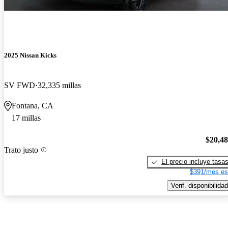
2025 Nissan Kicks
SV FWD
32,335 millas
Fontana, CA
17 millas
$20,4
Trato justo
El precio incluye tasa
$391/mes es
Verif. disponibilidad