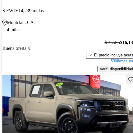
S FWD
14,239 millas
Montclair, CA
4 millas
$16,585
$16,1
Buena oferta
El precio incluye tasa
$308/mes es
Verif. disponibilidad
Gu