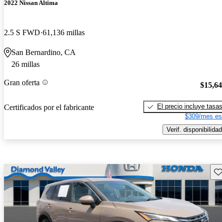
2022 Nissan Altima
2.5 S FWD
61,136 millas
San Bernardino, CA
26 millas
Gran oferta
$15,6
El precio incluye tasa
Certificados por el fabricante
$309/mes es
Verif. disponibilidad
Gu