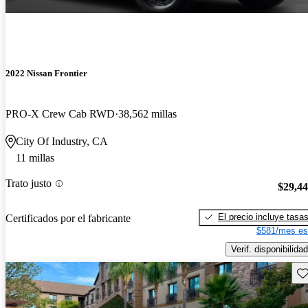
2022 Nissan Frontier
PRO-X Crew Cab RWD
38,562 millas
City Of Industry, CA
11 millas
Trato justo
$29,4
El precio incluye tasa
Certificados por el fabricante
$581/mes es
Verif. disponibilidad
Gu