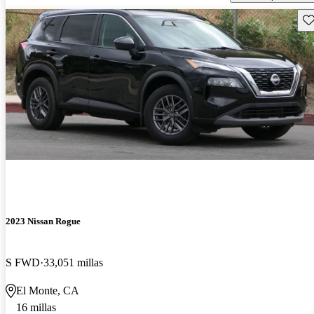
Gu
2023 Nissan Rogue
S FWD
33,051 millas
El Monte, CA
16 millas