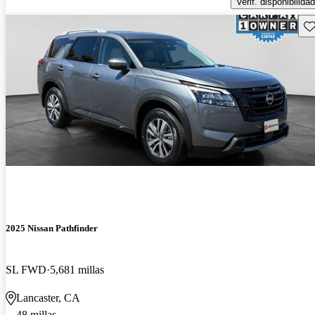
Verif. disponibilidad
Gu
2025 Nissan Pathfinder
SL FWD
5,681 millas
Lancaster, CA
48 millas