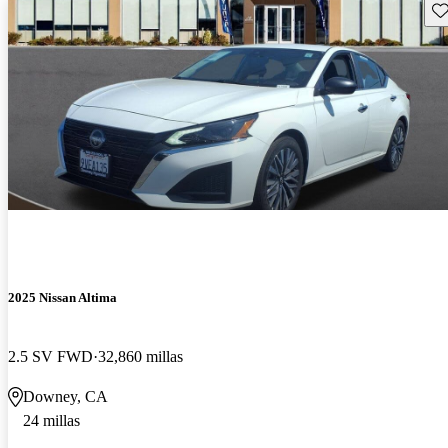
Gu
2025 Nissan Altima
2.5 SV FWD
32,860 millas
Downey, CA
24 millas