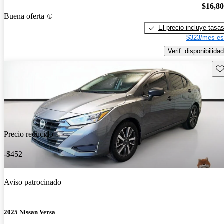
$16,8
Buena oferta
El precio incluye tasa
$323/mes es
Verif. disponibilidad
Gu
Precio reducido
-$452
Aviso patrocinado
2025 Nissan Versa