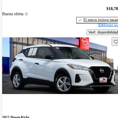
$18,7
Buena oferta
El precio incluye tasa
$365/mes es
Verif. disponibilidad
Gu
2022 Nissan Kicks