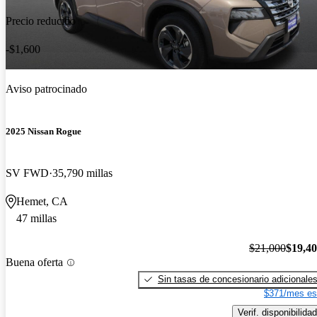
Precio reducido
-$1,600
Aviso patrocinado
2025 Nissan Rogue
SV FWD
35,790 millas
Hemet, CA
47 millas
$21,000
$19,4
Buena oferta
Sin tasas de concesionario adicionale
$371/mes es
Verif. disponibilidad