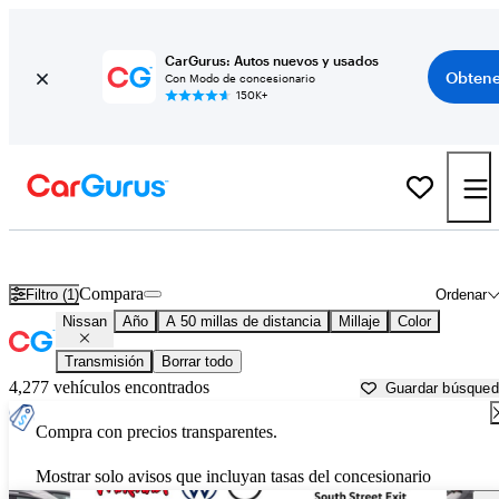
CarGurus: Autos nuevos y usados
Obtene
Con Modo de concesionario
150K+
Autos Nissan usados en venta cerca de
Pomona, CA
Compara
Filtro (1)
Ordenar
Nissan
Año
A 50 millas de distancia
Millaje
Color
Transmisión
Borrar todo
4,277 vehículos encontrados
Guardar búsque
Compra con precios transparentes.
Mostrar solo avisos que incluyan tasas del concesionario