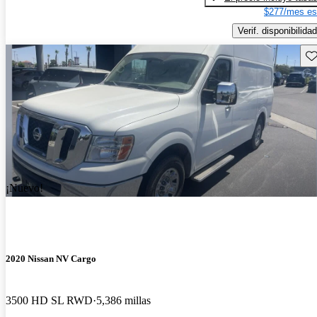
$277/mes es
Verif. disponibilidad
Gu
¡Nuevo!
2020 Nissan NV Cargo
3500 HD SL RWD
5,386 millas