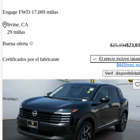
Engage FWD
17,089 millas
Irvine, CA
29 millas
Buena oferta
$25,194
$23,0
El precio incluye tasa
Certificados por el fabricante
$443/mes es
Verif. disponibilidad
Gu