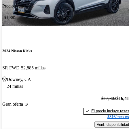
Precio reducido
-$1,385
2024 Nissan Kicks
SR FWD
52,885 millas
Downey, CA
24 millas
$17,803
$16,4
Gran oferta
El precio incluye tasa
$316/mes es
Verif. disponibilidad