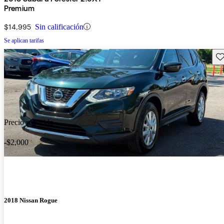
Premium
$14,995
Sin calificación
Se aplican tarifas
Gu
Precio reducido
-$2,000
2018 Nissan Rogue