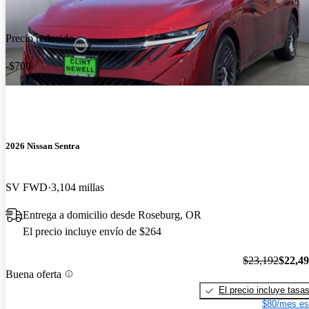
Precio reducido
-$700
2026 Nissan Sentra
SV FWD
3,104 millas
Entrega a domicilio desde Roseburg, OR
El precio incluye envío de $264
$23,192
$22,4
Buena oferta
El precio incluye tasa
$80/mes es