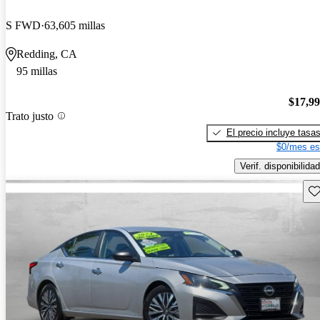
S FWD
63,605 millas
Redding, CA
95 millas
$17,9
Trato justo
El precio incluye tasa
$0/mes es
Verif. disponibilidad
Gu