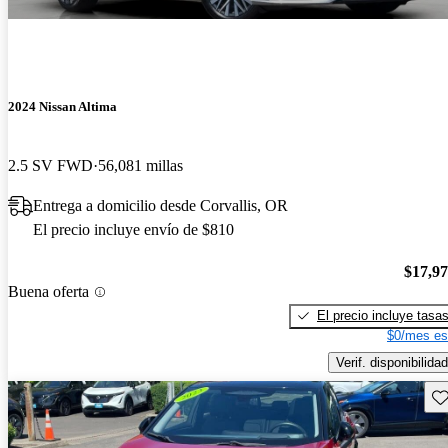
2024 Nissan Altima
2.5 SV FWD
56,081 millas
Entrega a domicilio desde Corvallis, OR
El precio incluye envío de $810
$17,9
Buena oferta
El precio incluye tasa
$0/mes es
Verif. disponibilidad
Gu