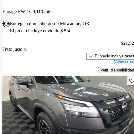
Engage FWD
29,110 millas
Entrega a domicilio desde Milwaukie, OR
El precio incluye envío de $394
$21,5
Trato justo
El precio incluye tasa
$62/mes es
Verif. disponibilidad
Gu