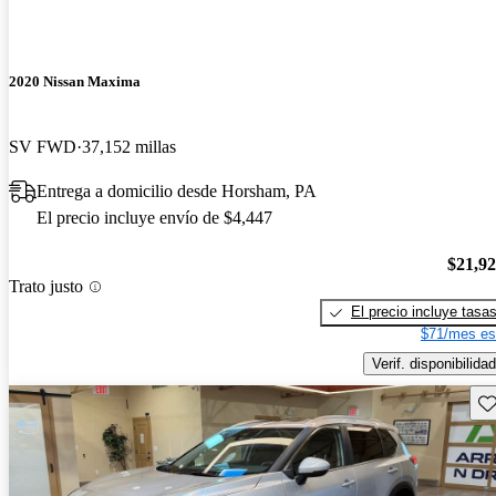
2020 Nissan Maxima
SV FWD
37,152 millas
Entrega a domicilio desde Horsham, PA
El precio incluye envío de $4,447
$21,9
Trato justo
El precio incluye tasa
$71/mes es
Verif. disponibilidad
Gu