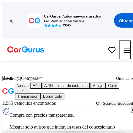
CarGurus: Autos nuevos y usados
Obtene
Con Modo de concesionario
150K+
Autos Nissan usados en venta cerca de
Eureka, CA
Compara
Filtro (1)
Ordenar
Nissan
Año
A 100 millas de distancia
Millaje
Color
Transmisión
Borrar todo
2,585 vehículos encontrados
Guardar búsque
Compra con precios transparentes.
Mostrar solo avisos que incluyan tasas del concesionario