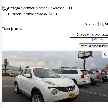
Entrega a domicilio desde Lakewood, CO
El precio incluye envío de $1,015
$22,636
$21,2
Trato justo
El precio incluye tasa
$56/mes es
Verif. disponibilidad
Gu