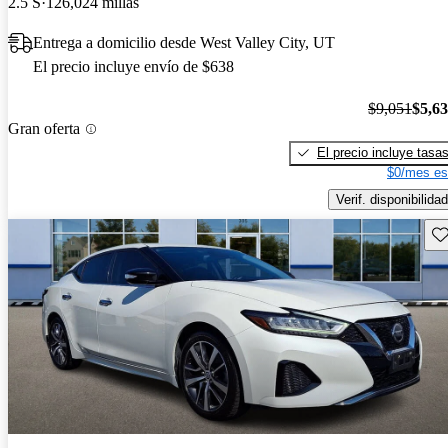
2.5 S
126,024 millas
Entrega a domicilio desde West Valley City, UT
El precio incluye envío de $638
$9,051
$5,6
Gran oferta
El precio incluye tasa
$0/mes es
Verif. disponibilidad
Gu