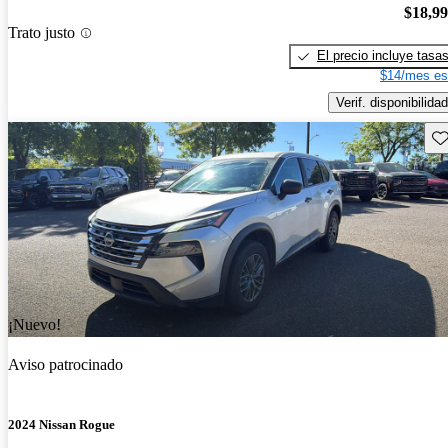
$18,9
Trato justo
El precio incluye tasa
$14/mes es
Verif. disponibilidad
Gu
¡Nuevo!
Aviso patrocinado
2024 Nissan Rogue