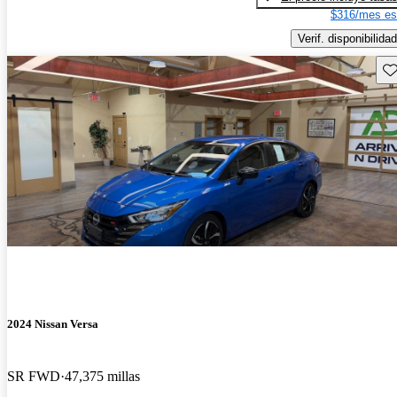
$316/mes es
Verif. disponibilidad
Gu
2024 Nissan Versa
SR FWD
47,375 millas