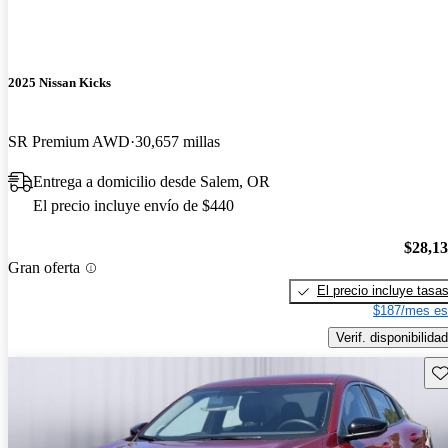
2025 Nissan Kicks
SR Premium AWD
30,657 millas
Entrega a domicilio desde Salem, OR
El precio incluye envío de $440
$28,1
Gran oferta
El precio incluye tasa
$187/mes es
Verif. disponibilidad
Gu