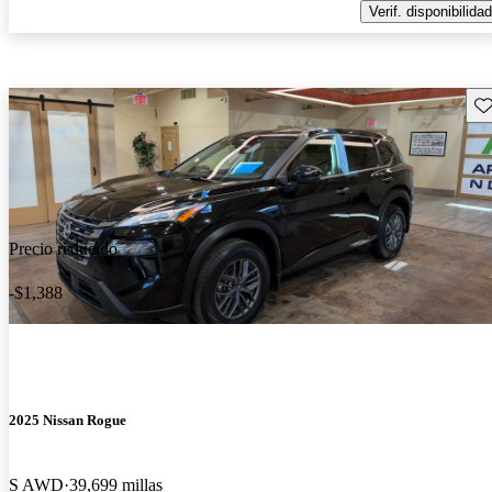
Verif. disponibilidad
Gu
Precio reducido
-$1,388
2025 Nissan Rogue
S AWD
39,699 millas