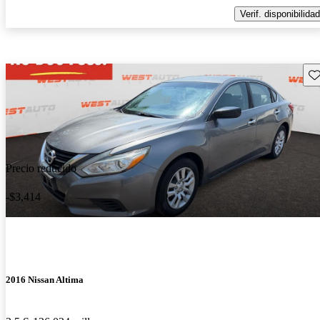
Verif. disponibilidad
Gu
Precio reducido
-$3,414
2016 Nissan Altima