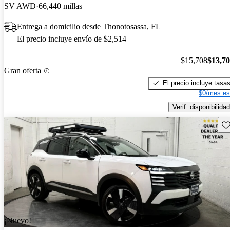
SV AWD
66,440 millas
Entrega a domicilio desde Thonotosassa, FL
El precio incluye envío de $2,514
$15,708
$13,7
Gran oferta
El precio incluye tasa
$0/mes es
Verif. disponibilidad
Gu
¡Nuevo!