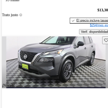
$13,3
Trato justo
El precio incluye tasa
$254/mes es
Verif. disponibilidad
Gu
¡Nuevo!