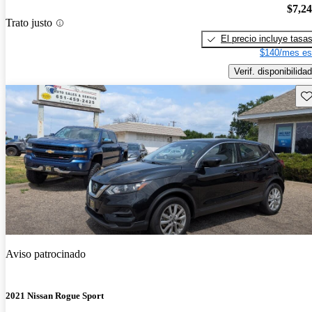
$7,2
Trato justo
El precio incluye tasa
$140/mes es
Verif. disponibilidad
Gu
Aviso patrocinado
2021 Nissan Rogue Sport