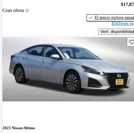
$17,8
Gran oferta
El precio incluye tasa
$343/mes es
Verif. disponibilidad
Gu
2023 Nissan Altima