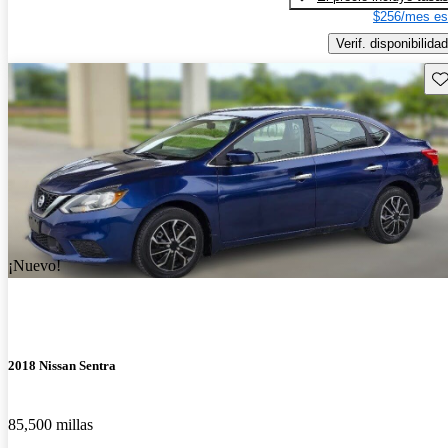
$256/mes es
Verif. disponibilidad
Gu
¡Nuevo!
2018 Nissan Sentra
85,500 millas