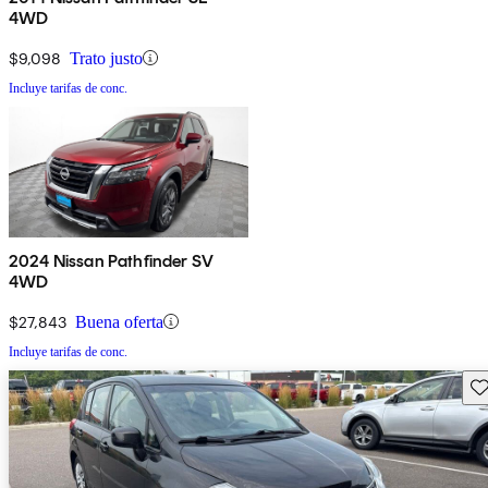
4WD
$9,098
Trato justo
Incluye tarifas de conc.
2024 Nissan Pathfinder SV
4WD
$27,843
Buena oferta
Incluye tarifas de conc.
Gu