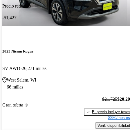
Precio reducido
-$1,427
2023 Nissan Rogue
SV AWD
26,271 millas
West Salem, WI
66 millas
$21,725
$20,2
Gran oferta
El precio incluye tasa
$380/mes es
Verif. disponibilidad