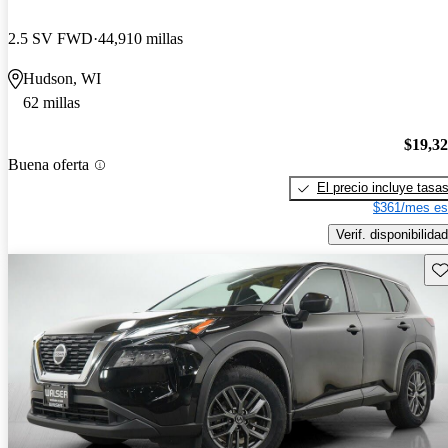
2.5 SV FWD
44,910 millas
Hudson, WI
62 millas
$19,3
Buena oferta
El precio incluye tasa
$361/mes es
Verif. disponibilidad
Gu