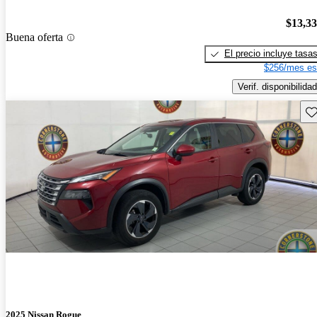
$13,3
Buena oferta
El precio incluye tasa
$256/mes es
Verif. disponibilidad
Gu
2025 Nissan Rogue