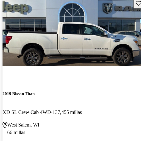
Gu
2019 Nissan Titan
XD SL Crew Cab 4WD
137,455 millas
West Salem, WI
66 millas