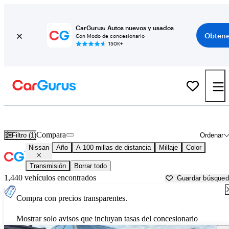
CarGurus: Autos nuevos y usados
Obtene
Con Modo de concesionario
150K+
Autos Nissan usados en venta cerca de
Eau Claire, WI
Compara
Filtro (1)
Ordenar
Nissan
Año
A 100 millas de distancia
Millaje
Color
Transmisión
Borrar todo
1,440 vehículos encontrados
Guardar búsque
Compra con precios transparentes.
Mostrar solo avisos que incluyan tasas del concesionario