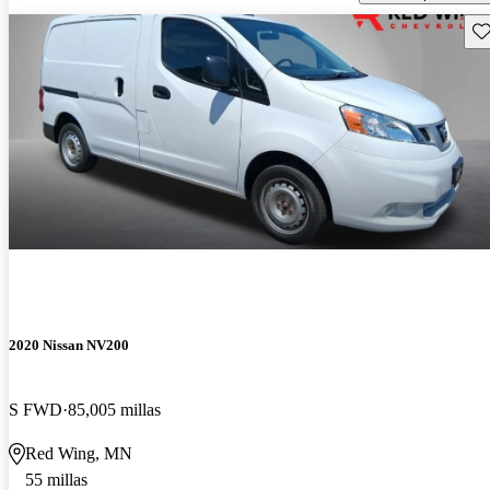
Gu
2020 Nissan NV200
S FWD
85,005 millas
Red Wing, MN
55 millas