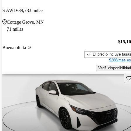
S AWD
89,733 millas
Cottage Grove, MN
71 millas
$15,1
Buena oferta
El precio incluye tasa
$288/mes es
Verif. disponibilidad
Gu