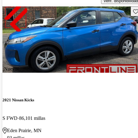
Verif. disponibilidad
Gu
¡Nuevo!
2021 Nissan Kicks
S FWD
86,101 millas
Eden Prairie, MN
93 millas