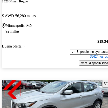
2023 Nissan Rogue
S AWD
56,280 millas
Minneapolis, MN
92 millas
$19,3
Buena oferta
El precio incluye tasa
$362/mes es
Verif. disponibilidad
Gu