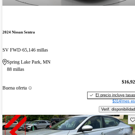
2024 Nissan Sentra
SV FWD
65,146 millas
Spring Lake Park, MN
88 millas
$16,9
Buena oferta
El precio incluye tasa
$314/mes es
Verif. disponibilidad
Gu