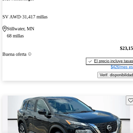
SV AWD
31,417 millas
Stillwater, MN
68 millas
$23,1
Buena oferta
El precio incluye tasa
$426/mes es
Verif. disponibilidad
Gu