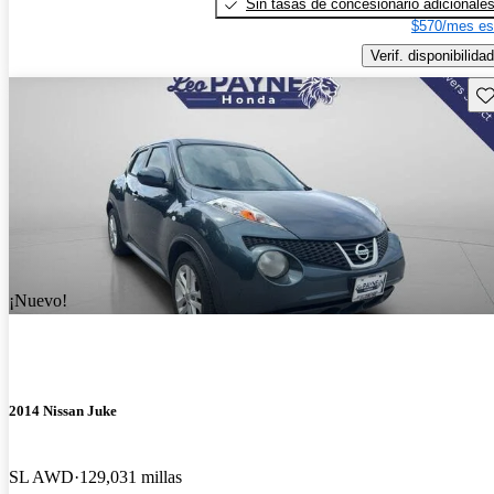
Sin tasas de concesionario adicionale
$570/mes es
Verif. disponibilidad
Gu
¡Nuevo!
2014 Nissan Juke
SL AWD
129,031 millas