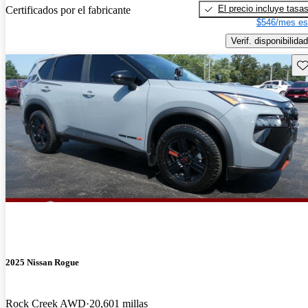
El precio incluye tasa
Certificados por el fabricante
$546/mes es
Verif. disponibilidad
Gu
2025 Nissan Rogue
Rock Creek AWD
20,601 millas