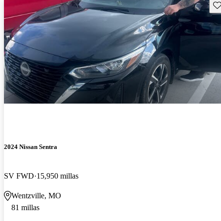
Gu
2024 Nissan Sentra
SV FWD
15,950 millas
Wentzville, MO
81 millas