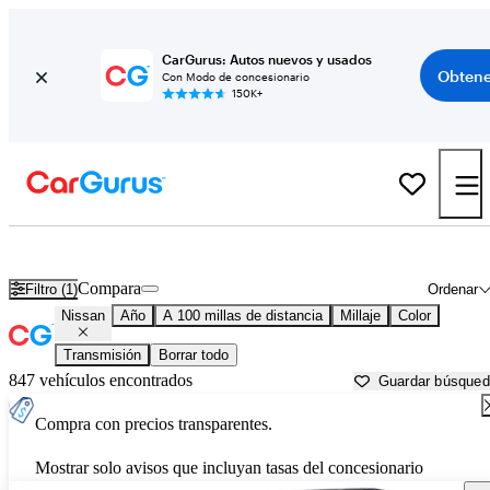
CarGurus: Autos nuevos y usados
Obtene
Con Modo de concesionario
150K+
Autos Nissan usados en venta cerca de
Columbia, MO
Compara
Filtro (1)
Ordenar
Nissan
Año
A 100 millas de distancia
Millaje
Color
Transmisión
Borrar todo
847 vehículos encontrados
Guardar búsque
Compra con precios transparentes.
Mostrar solo avisos que incluyan tasas del concesionario