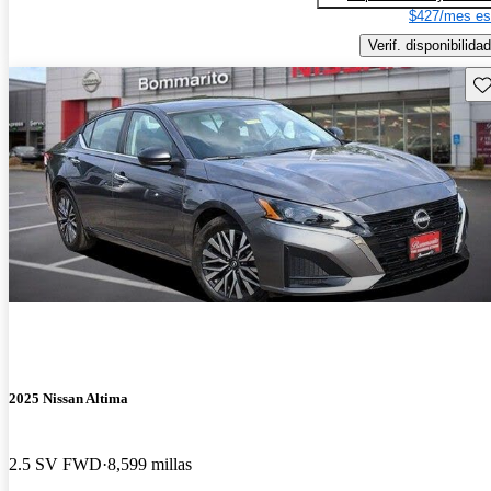
$427/mes es
Verif. disponibilidad
Gu
2025 Nissan Altima
2.5 SV FWD
8,599 millas