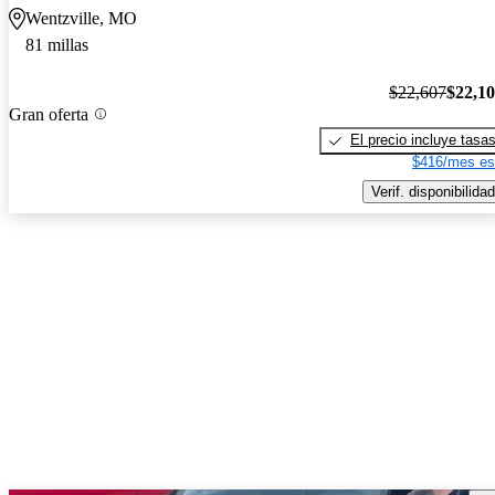
Wentzville, MO
81 millas
$22,607
$22,1
Gran oferta
El precio incluye tasa
$416/mes es
Verif. disponibilidad