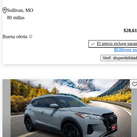
Sullivan, MO
80 millas
$28,6
Buena oferta
El precio incluye tasa
$539/mes es
Verif. disponibilidad
Gu