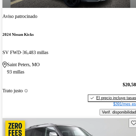
Aviso patrocinado
2024 Nissan Kicks
SV FWD
36,483 millas
Saint Peters, MO
93 millas
$20,5
Trato justo
El precio incluye tasa
$391/mes es
Verif. disponibilidad
Gu