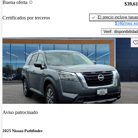
Buena oferta
$39,6
El precio incluye tasa
Certificados por terceros
$746/mes es
Verif. disponibilidad
Gu
Aviso patrocinado
2025 Nissan Pathfinder