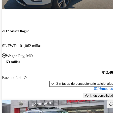
2017 Nissan Rogue
SL FWD
101,062 millas
Wright City, MO
69 millas
$12,4
Buena oferta
Sin tasas de concesionario adicionale
$246/mes es
Verif. disponibilidad
Gu