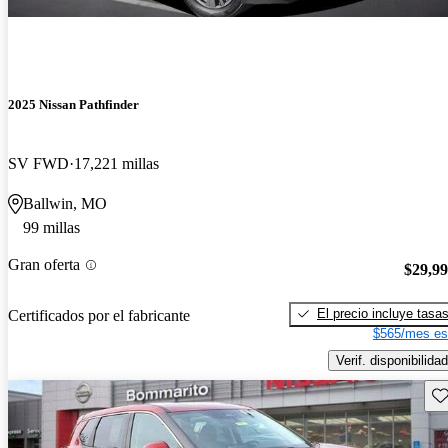
2025 Nissan Pathfinder
SV FWD
17,221 millas
Ballwin, MO
99 millas
Gran oferta
$29,9
El precio incluye tasa
Certificados por el fabricante
$565/mes es
Verif. disponibilidad
Gu