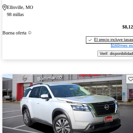
Ellisville, MO
98 millas
$8,1
Buena oferta
El precio incluye tasa
$160/mes es
Verif. disponibilidad
Gu