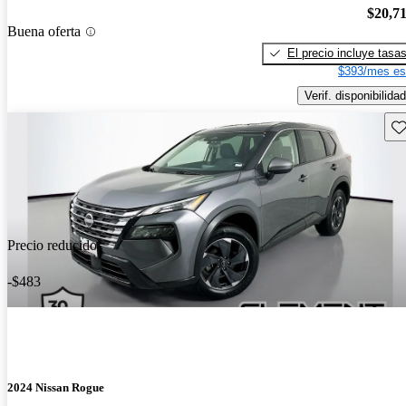
$20,7
Buena oferta
El precio incluye tasa
$393/mes es
Verif. disponibilidad
Gu
Precio reducido
-$483
2024 Nissan Rogue