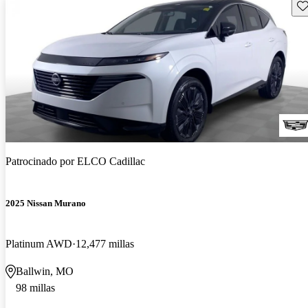
Gu
Patrocinado por
ELCO Cadillac
2025 Nissan Murano
Platinum AWD
12,477 millas
Ballwin, MO
98 millas