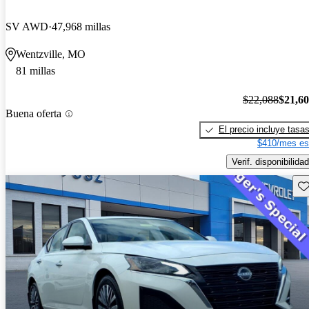
SV AWD
47,968 millas
Wentzville, MO
81 millas
$22,088
$21,6
Buena oferta
El precio incluye tasa
$410/mes es
Verif. disponibilidad
Gu