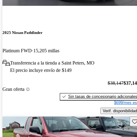
2025 Nissan Pathfinder
Platinum FWD
15,205 millas
Transferencia a la tienda a Saint Peters, MO
El precio incluye envío de $149
$38,147
$37,1
Gran oferta
Sin tasas de concesionario adicionale
$699/mes es
Verif. disponibilidad
Gu