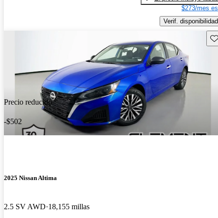
$273/mes es
Verif. disponibilidad
Gu
Precio reducido
-$502
2025 Nissan Altima
2.5 SV AWD
18,155 millas