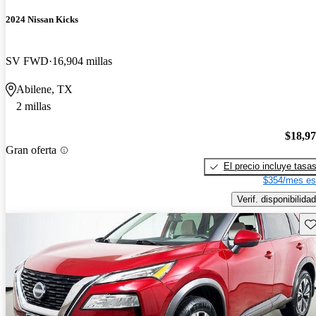
2024 Nissan Kicks
SV FWD
16,904 millas
Abilene, TX
2 millas
$18,9
Gran oferta
El precio incluye tasa
$354/mes es
Verif. disponibilidad
Gu