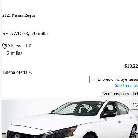
2021 Nissan Rogue
SV AWD
73,579 millas
Abilene, TX
2 millas
$18,2
Buena oferta
El precio incluye tasa
$350/mes es
Verif. disponibilidad
Gu