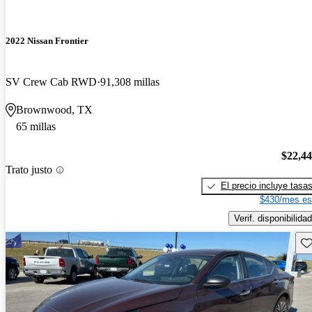
2022 Nissan Frontier
SV Crew Cab RWD
91,308 millas
Brownwood, TX
65 millas
$22,4
Trato justo
El precio incluye tasa
$430/mes es
Verif. disponibilidad
Gu