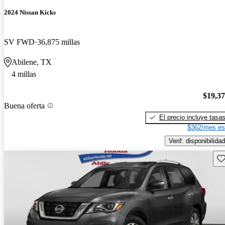
2024 Nissan Kicks
SV FWD
36,875 millas
Abilene, TX
4 millas
$19,3
Buena oferta
El precio incluye tasa
$362/mes es
Verif. disponibilidad
Gu