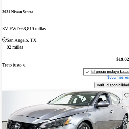
2024 Nissan Sentra
SV FWD
68,819 millas
San Angelo, TX
82 millas
$19,0
Trato justo
El precio incluye tasa
$355/mes es
Verif. disponibilidad
Gu