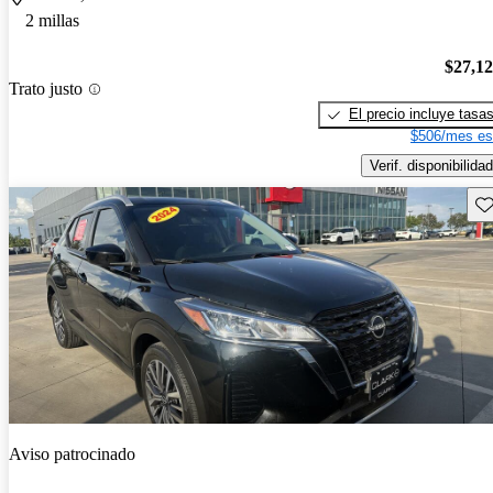
2 millas
$27,1
Trato justo
El precio incluye tasa
$506/mes es
Verif. disponibilidad
Gu
Aviso patrocinado