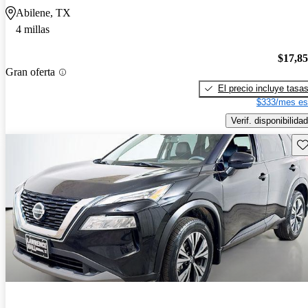
Abilene, TX
4 millas
$17,8
Gran oferta
El precio incluye tasa
$333/mes es
Verif. disponibilidad
Gu