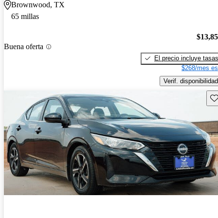
Brownwood, TX
65 millas
$13,8
Buena oferta
El precio incluye tasa
$268/mes es
Verif. disponibilidad
Gu