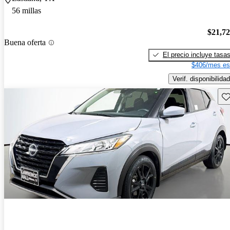
56 millas
$21,7
Buena oferta
El precio incluye tasa
$406/mes es
Verif. disponibilidad
Gu