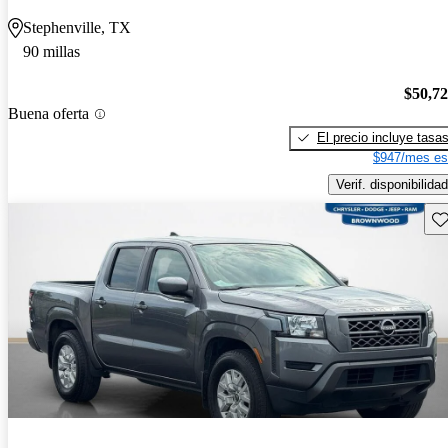
Stephenville, TX
90 millas
$50,7
Buena oferta
El precio incluye tasa
$947/mes es
Verif. disponibilidad
Gu