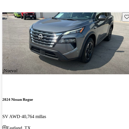
Gu
¡Nuevo!
2024 Nissan Rogue
SV AWD
40,764 millas
Eastland, TX