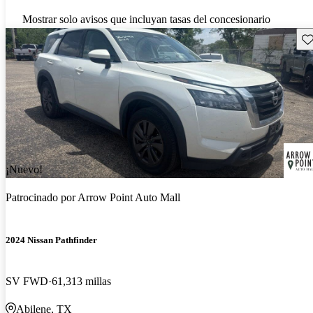
Mostrar solo avisos que incluyan tasas del concesionario
Gu
¡Nuevo!
Patrocinado por
Arrow Point Auto Mall
2024 Nissan Pathfinder
SV FWD
61,313 millas
Abilene, TX