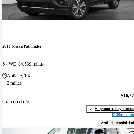
2018 Nissan Pathfinder
S 4WD
84,539 millas
Abilene, TX
2 millas
$10,2
Gran oferta
El precio incluye tasa
$198/mes es
Verif. disponibilidad
Gu