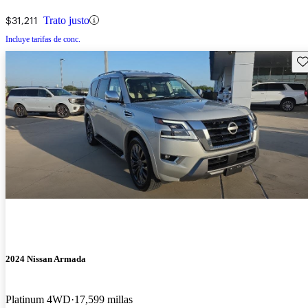
$31,211
Trato justo
Incluye tarifas de conc.
Gu
2024 Nissan Armada
Platinum 4WD
17,599 millas