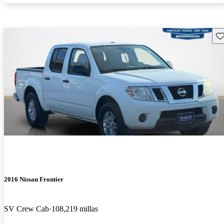
Gu
2016 Nissan Frontier
SV Crew Cab
108,219 millas