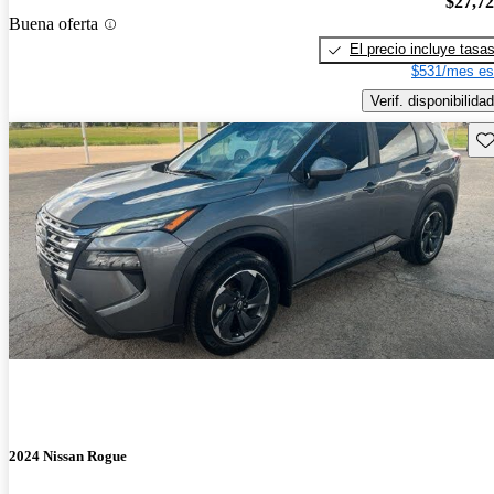
$27,7
Buena oferta
El precio incluye tasa
$531/mes es
Verif. disponibilidad
Gu
2024 Nissan Rogue