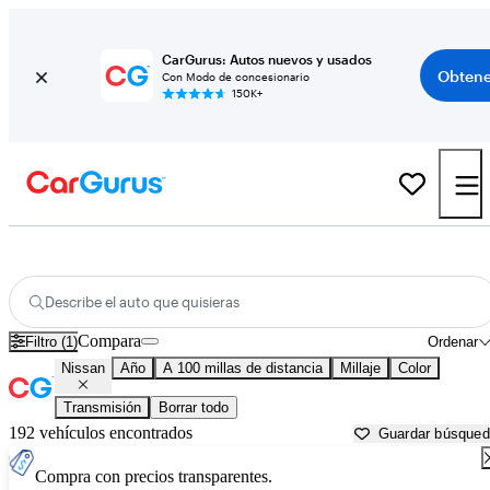
CarGurus: Autos nuevos y usados
Obtene
Con Modo de concesionario
150K+
Autos Nissan usados en venta cerca de
Abilene, TX
Describe el auto que quisieras
Compara
Filtro (1)
Ordenar
Nissan
Año
A 100 millas de distancia
Millaje
Color
Transmisión
Borrar todo
192 vehículos encontrados
Guardar búsque
Compra con precios transparentes.