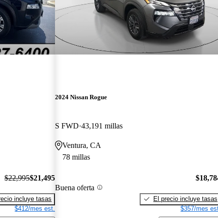
2024 Nissan Rogue
S FWD
43,191 millas
Ventura, CA
78 millas
$22,995
$21,495
$18,78
Buena oferta
recio incluye tasas
El precio incluye tasas
$412/mes est.
$357/mes est