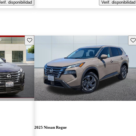
erif. disponibilidad
Verif. disponibilidad
Guarda este Aviso
Gu
2025 Nissan Rogue