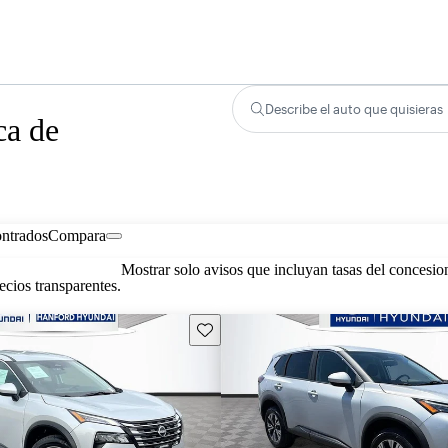
Describe el auto que quisieras
ca de
ontrados
Compara
Mostrar solo avisos que incluyan tasas del concesio
cios transparentes.
Guarda este Aviso