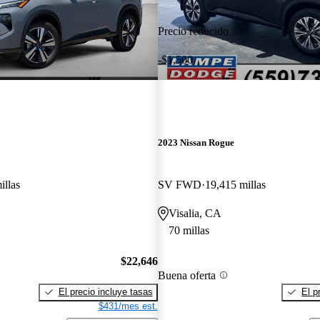
Precio reducido
-$1,500
2023 Nissan Rogue
illas
SV FWD
19,415 millas
Visalia, CA
70 millas
$22,646
Buena oferta
El precio incluye tasas
El p
$431/mes est.