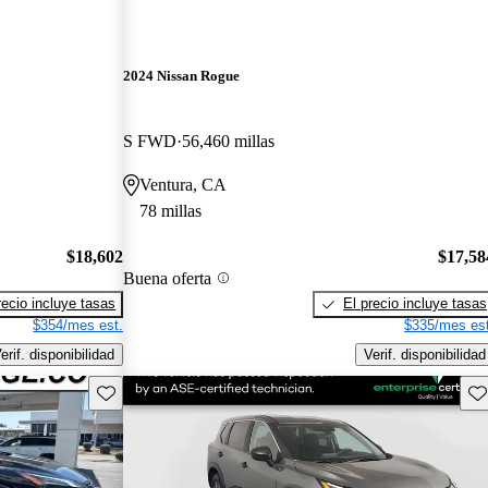
2024 Nissan Rogue
S FWD
56,460 millas
Ventura, CA
78 millas
$18,602
$17,58
Buena oferta
recio incluye tasas
El precio incluye tasas
$354/mes est.
$335/mes est
erif. disponibilidad
Verif. disponibilidad
Guarda este Aviso
Gu