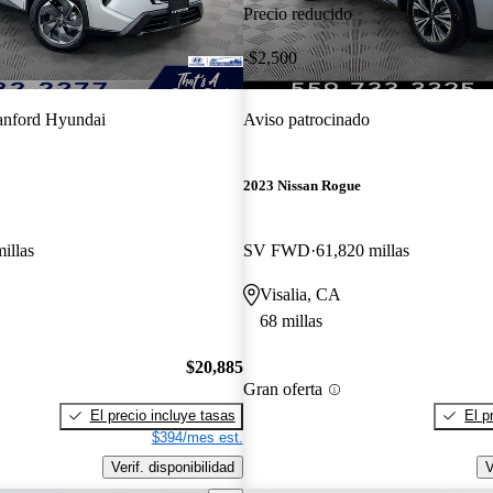
Precio reducido
-$2,500
nford Hyundai
Aviso patrocinado
2023 Nissan Rogue
illas
SV FWD
61,820 millas
Visalia, CA
68 millas
$20,885
Gran oferta
El precio incluye tasas
El p
$394/mes est.
Verif. disponibilidad
V