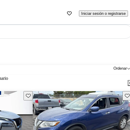
Iniciar sesión o registrarse
Ordenar
nario
Guarda este Aviso
Gu