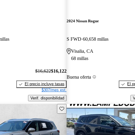
2024 Nissan Rogue
illas
S FWD
60,658 millas
Visalia, CA
68 millas
$16,622
$16,122
Buena oferta
El precio incluye tasas
El p
$307/mes est.
Verif. disponibilidad
V
Guarda este Aviso