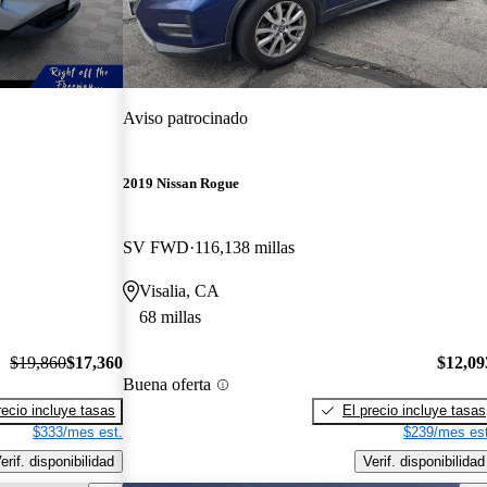
Aviso patrocinado
2019 Nissan Rogue
SV FWD
116,138 millas
Visalia, CA
68 millas
$19,860
$17,360
$12,09
Buena oferta
recio incluye tasas
El precio incluye tasas
$333/mes est.
$239/mes est
erif. disponibilidad
Verif. disponibilidad