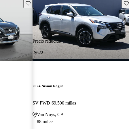
Guarda este Aviso
Gu
Precio reducido
-$622
2024 Nissan Rogue
SV FWD
69,500 millas
Van Nuys, CA
88 millas