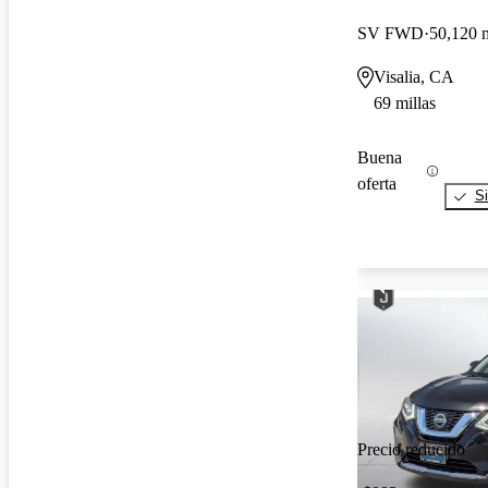
SV FWD
50,120 m
Visalia, CA
69 millas
Buena
oferta
Si
Precio reducido