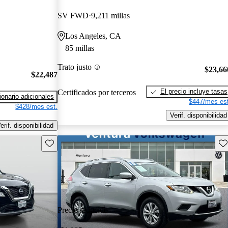
SV FWD
9,211 millas
Los Angeles, CA
85 millas
Trato justo
$23,66
$22,487
El precio incluye tasas
Certificados por terceros
onario adicionales
$447/mes est
$428/mes est.
Verif. disponibilidad
erif. disponibilidad
Guarda este Aviso
Gu
Precio reducido