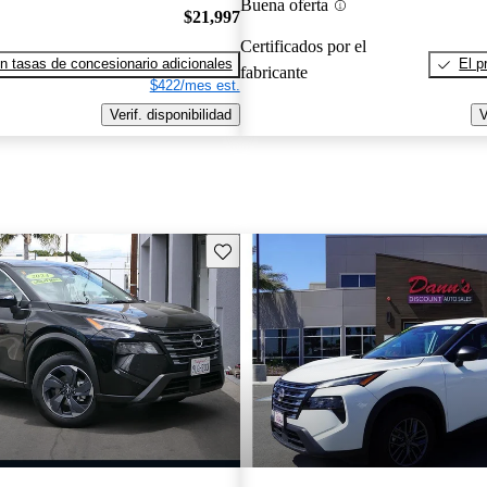
Buena oferta
$21,997
Certificados por el
n tasas de concesionario adicionales
El p
fabricante
$422/mes est.
Verif. disponibilidad
V
Guarda este Aviso