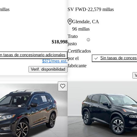
illas
SV FWD
22,579 millas
Glendale, CA
96 millas
Trato
$18,998
justo
Certificados
n tasas de concesionario adicionales
por el
Sin tasas de concesi
$371/mes est.
fabricante
Verif. disponibilidad
V
Guarda este Aviso