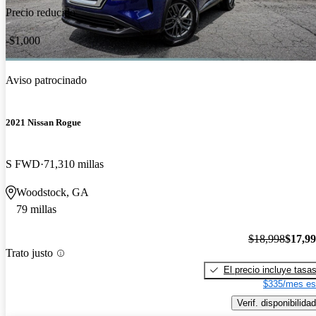
Precio reducido
-$1,000
Aviso patrocinado
2021 Nissan Rogue
S FWD
71,310 millas
Woodstock, GA
79 millas
$18,998
$17,9
Trato justo
El precio incluye tasa
$335/mes es
Verif. disponibilidad