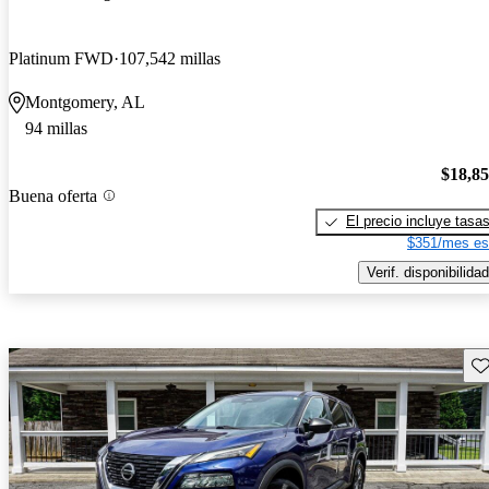
Platinum FWD
107,542 millas
Montgomery, AL
94 millas
$18,8
Buena oferta
El precio incluye tasa
$351/mes es
Verif. disponibilidad
Gu