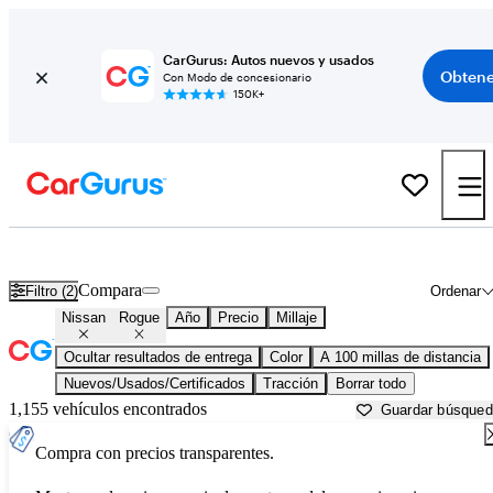
CarGurus: Autos nuevos y usados
Obtene
Con Modo de concesionario
150K+
Nissan Rogue usados en venta cerca de
Anniston, AL
Compara
Filtro (2)
Ordenar
Nissan
Rogue
Año
Precio
Millaje
Ocultar resultados de entrega
Color
A 100 millas de distancia
Nuevos/Usados/Certificados
Tracción
Borrar todo
1,155 vehículos encontrados
Guardar búsque
Compra con precios transparentes.