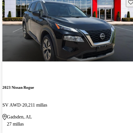
Gu
2023 Nissan Rogue
SV AWD
20,211 millas
Gadsden, AL
27 millas