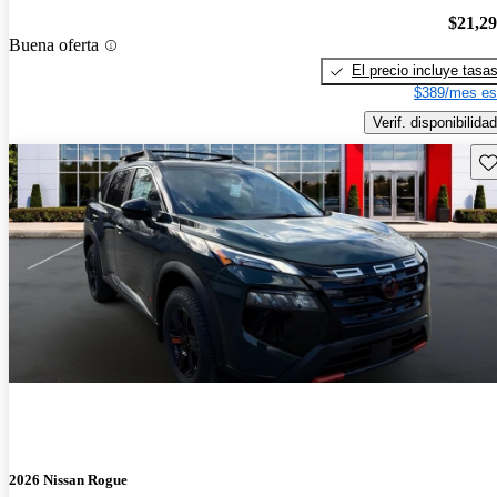
$21,2
Buena oferta
El precio incluye tasa
$389/mes es
Verif. disponibilidad
Gu
2026 Nissan Rogue