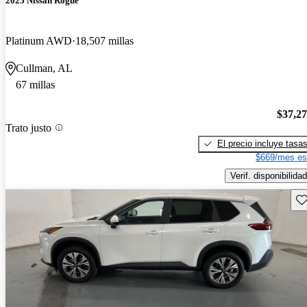
2025 Nissan Rogue
Platinum AWD
18,507 millas
Cullman, AL
67 millas
$37,2
Trato justo
El precio incluye tasa
$669/mes es
Verif. disponibilidad
Gu