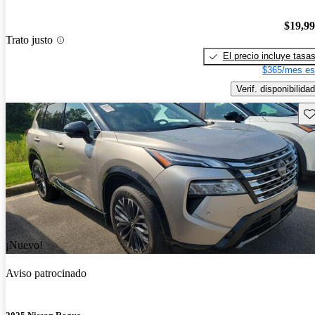
$19,9
Trato justo
El precio incluye tasa
$365/mes es
Verif. disponibilidad
Gu
¡Nuevo!
Aviso patrocinado