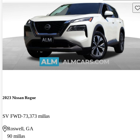
Gu
2023 Nissan Rogue
SV FWD
73,373 millas
Roswell, GA
90 millas