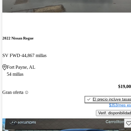
2022 Nissan Rogue
SV FWD
44,867 millas
Fort Payne, AL
54 millas
$19,0
Gran oferta
El precio incluye tasa
$353/mes es
Verif. disponibilidad
Gu