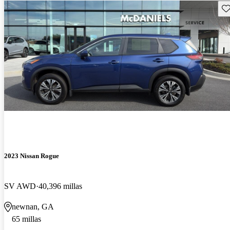
Gu
2023 Nissan Rogue
SV AWD
40,396 millas
newnan, GA
65 millas