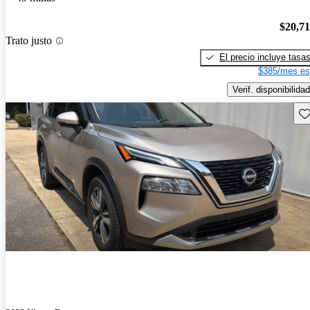
$20,7
Trato justo
El precio incluye tasa
$385/mes es
Verif. disponibilidad
Gu