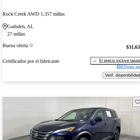
Rock Creek AWD
1,357 millas
Gadsden, AL
27 millas
Buena oferta
$31,6
El precio incluye tasa
Certificados por el fabricante
$567/mes es
Verif. disponibilidad
Gu