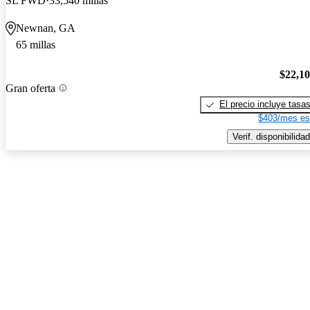
SL FWD
33,540 millas
Newnan, GA
65 millas
$22,1
Gran oferta
El precio incluye tasa
$403/mes es
Verif. disponibilidad