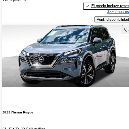
El precio incluye tasa
$380/mes es
Verif. disponibilidad
Gu
2023 Nissan Rogue