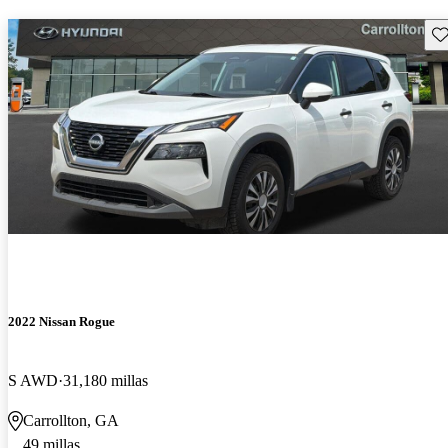
Gu
2022 Nissan Rogue
S AWD
31,180 millas
Carrollton, GA
49 millas