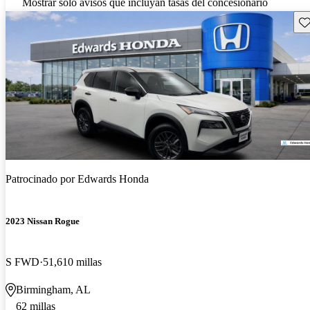
Mostrar solo avisos que incluyan tasas del concesionario
Gu
Patrocinado por
Edwards Honda
2023 Nissan Rogue
S FWD
51,610 millas
Birmingham, AL
62 millas