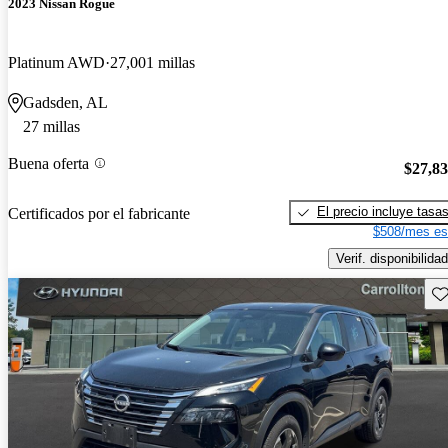
2023 Nissan Rogue
Platinum AWD
27,001 millas
Gadsden, AL
27 millas
Buena oferta
$27,8
El precio incluye tasa
Certificados por el fabricante
$508/mes es
Verif. disponibilidad
Gu