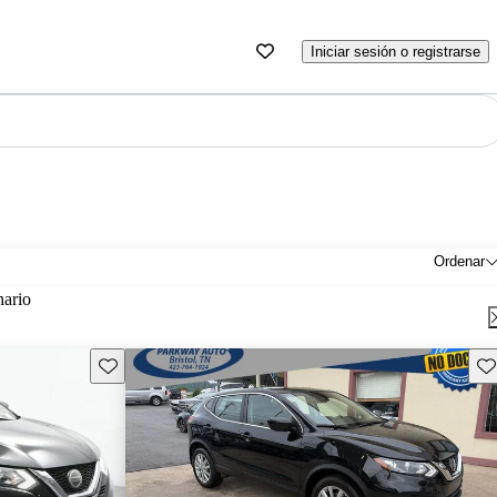
Iniciar sesión o registrarse
Ordenar
nario
Guarda este Aviso
Gu