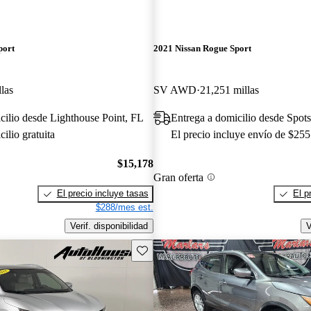
port
2021 Nissan Rogue Sport
las
SV AWD
21,251 millas
cilio desde Lighthouse Point, FL
ilio gratuita
El precio incluye envío de $255
$15,178
Gran oferta
El precio incluye tasas
El p
$288/mes est.
Verif. disponibilidad
V
Guarda este Aviso