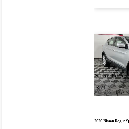
Precio reducido
-$573
2020 Nissan Rogue S