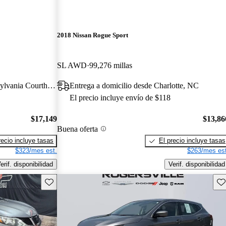
2018 Nissan Rogue Sport
SL AWD
99,276 millas
Entrega a domicilio desde Spotsylvania Courthouse, VA
Entrega a domicilio desde Charlotte, NC
El precio incluye envío de $118
$17,149
$13,86
Buena oferta
recio incluye tasas
El precio incluye tasas
$323/mes est.
$263/mes est
erif. disponibilidad
Verif. disponibilidad
Guarda este Aviso
Gu