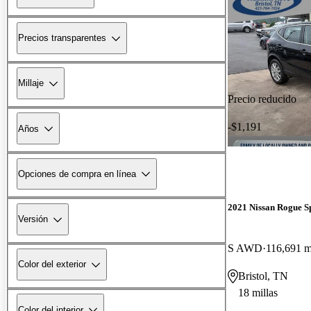
Precios transparentes
Millaje
Precio reducido
-$1,191
Años
Opciones de compra en línea
2021 Nissan Rogue S
Versión
S AWD
116,691 m
Color del exterior
Bristol, TN
18 millas
Color del interior