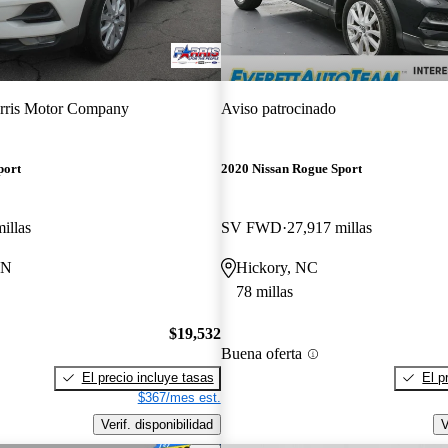
rris Motor Company
Aviso patrocinado
port
2020 Nissan Rogue Sport
illas
SV FWD
27,917 millas
TN
Hickory, NC
78 millas
$19,532
Buena oferta
El precio incluye tasas
El p
$367/mes est.
Verif. disponibilidad
V