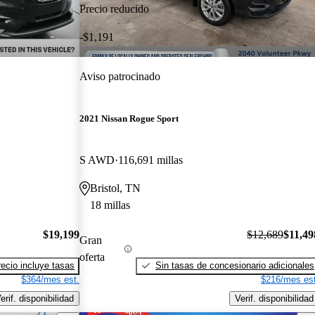
Precio reducido
-$1,191
Aviso patrocinado
2021 Nissan Rogue Sport
S AWD
116,691 millas
Bristol, TN
18 millas
$19,199
$12,689
$11,49
Gran
oferta
recio incluye tasas
Sin tasas de concesionario adicionales
$364/mes est.
$216/mes est
erif. disponibilidad
Verif. disponibilidad