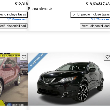
$12,318
$18,604
$17,48
Buena oferta
recio incluye tasas
El precio incluye tasas
$234/mes est.
$332/mes est
erif. disponibilidad
Verif. disponibilidad
Guarda este Aviso
Gu