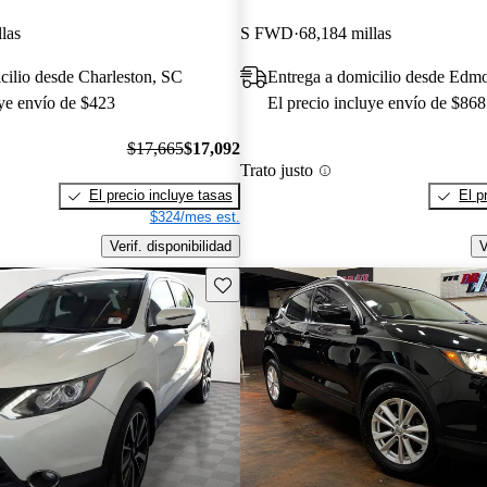
las
S FWD
68,184 millas
cilio desde Charleston, SC
Entrega a domicilio desde Ed
uye envío de $423
El precio incluye envío de $868
$17,665
$17,092
Trato justo
El precio incluye tasas
El p
$324/mes est.
Verif. disponibilidad
V
Guarda este Aviso