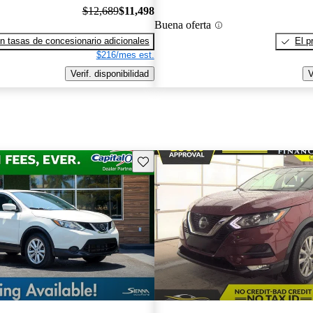
$12,689
$11,498
Buena oferta
n tasas de concesionario adicionales
El p
$216/mes est.
Verif. disponibilidad
V
Guarda este Aviso