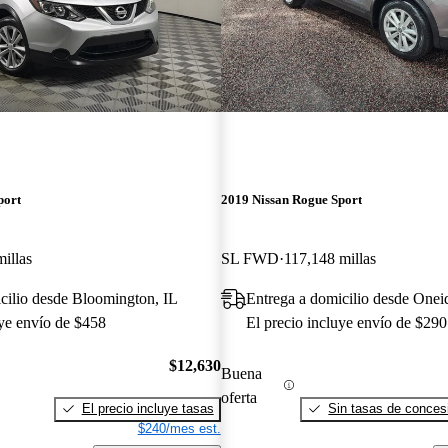
port
2019 Nissan Rogue Sport
illas
SL FWD
117,148 millas
cilio desde Bloomington, IL
Entrega a domicilio desde One
uye envío de $458
El precio incluye envío de $290
$12,630
Buena
oferta
El precio incluye tasas
Sin tasas de concesi
$240/mes est.