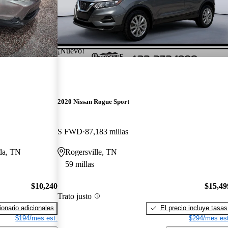
¡Nuevo!
2020 Nissan Rogue Sport
S FWD
87,183 millas
ida, TN
Rogersville, TN
59 millas
$10,240
$15,49
Trato justo
onario adicionales
El precio incluye tasas
$194/mes est.
$294/mes est