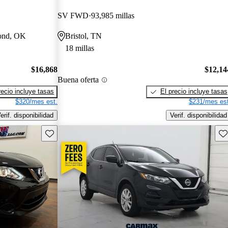
SV FWD
93,985 millas
mond, OK
Bristol, TN
18 millas
$16,868
$12,14
Buena oferta
recio incluye tasas
El precio incluye tasas
$320/mes est.
$231/mes est
erif. disponibilidad
Verif. disponibilidad
Guarda este Aviso
Gu