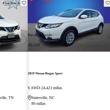
Guarda este Aviso
Gu
Precio reducido
-$1,120
2019 Nissan Rogue Sport
S AWD
24,423 millas
ville, TN
Statesville, NC
89 millas