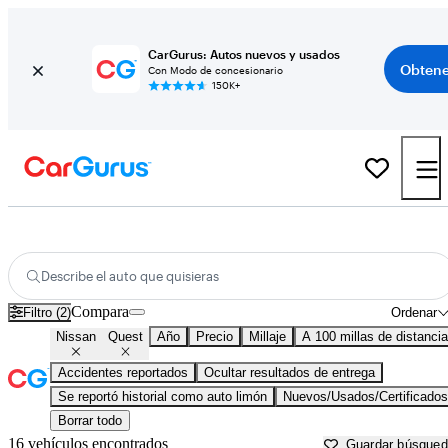
CarGurus: Autos nuevos y usados
Obtene
Con Modo de concesionario
150K+
Nissan Quest usados en venta cerca de
Ardmore, OK
Describe el auto que quisieras
Compara
Filtro (2)
Ordenar
Nissan
Quest
Año
Precio
Millaje
A 100 millas de distancia
Accidentes reportados
Ocultar resultados de entrega
Se reportó historial como auto limón
Nuevos/Usados/Certificados
Borrar todo
16 vehículos encontrados
Guardar búsque