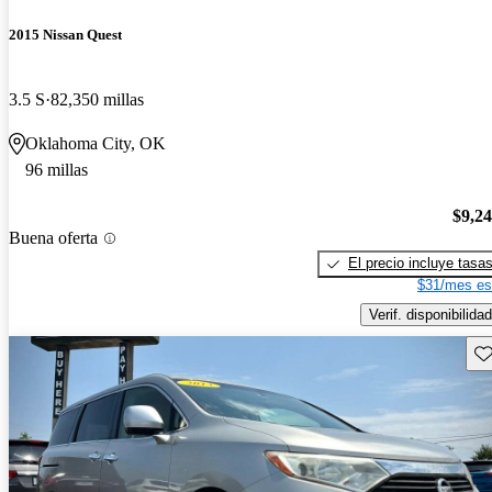
2015 Nissan Quest
3.5 S
82,350 millas
Oklahoma City, OK
96 millas
$9,2
Buena oferta
El precio incluye tasa
$31/mes es
Verif. disponibilidad
Gu