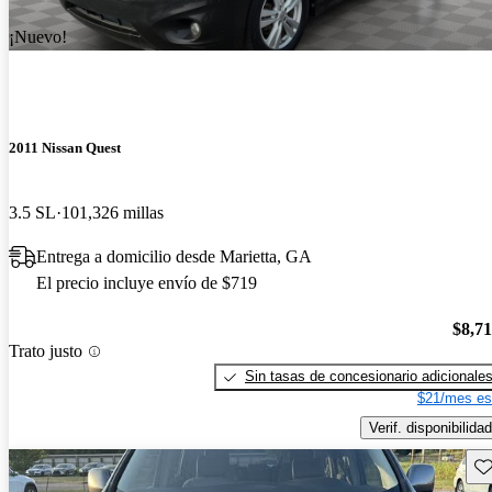
¡Nuevo!
2011 Nissan Quest
3.5 SL
101,326 millas
Entrega a domicilio desde Marietta, GA
El precio incluye envío de $719
$8,7
Trato justo
Sin tasas de concesionario adicionale
$21/mes es
Verif. disponibilidad
Gu