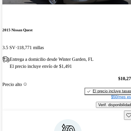
2015 Nissan Quest
3.5 SV
118,771 millas
Entrega a domicilio desde Winter Garden, FL
El precio incluye envío de $1,491
$10,2
Precio alto
El precio incluye tasa
$50/mes es
Verif. disponibilidad
Gu