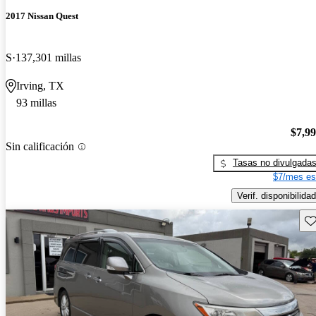
2017 Nissan Quest
S
137,301 millas
Irving, TX
93 millas
$7,9
Sin calificación
Tasas no divulgada
$7/mes es
Verif. disponibilidad
Gu