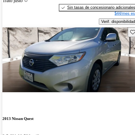
Trato justo
Sin tasas de concesionario adicionale
$44/mes es
Verif. disponibilidad
Gu
2013 Nissan Quest