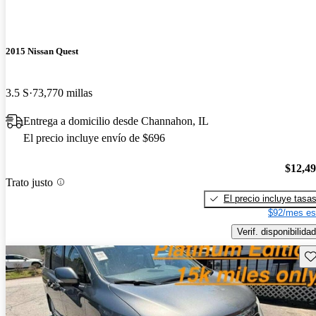
2015 Nissan Quest
3.5 S
73,770 millas
Entrega a domicilio desde Channahon, IL
El precio incluye envío de $696
$12,4
Trato justo
El precio incluye tasa
$92/mes es
Verif. disponibilidad
Gu