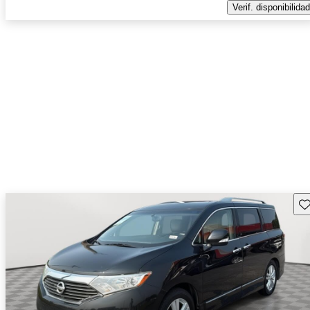
Verif. disponibilidad
Gu