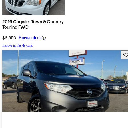
2016 Chrysler Town & Country
Touring FWD
$6,950
Buena oferta
Incluye tarifas de conc.
Gu