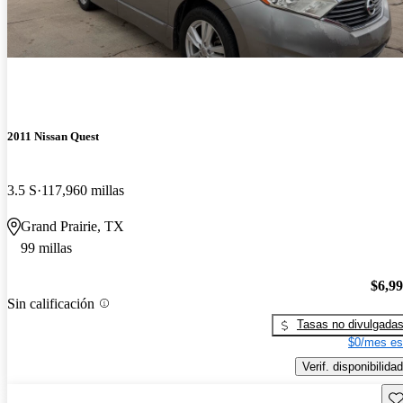
2011 Nissan Quest
3.5 S
117,960 millas
Grand Prairie, TX
99 millas
$6,9
Sin calificación
Tasas no divulgada
$0/mes es
Verif. disponibilidad
Gu