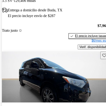
3.5 SV
129,406 millas
Entrega a domicilio desde Buda, TX
El precio incluye envío de $287
$7,9
Trato justo
El precio incluye tasa
$6/mes es
Verif. disponibilidad
Gu