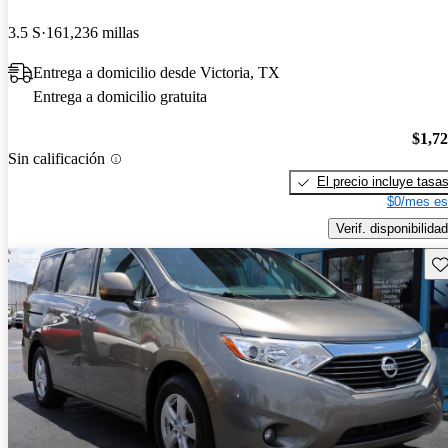
3.5 S
161,236 millas
Entrega a domicilio desde Victoria, TX
Entrega a domicilio gratuita
$1,7
Sin calificación
El precio incluye tasa
$0/mes es
Verif. disponibilidad
Gu