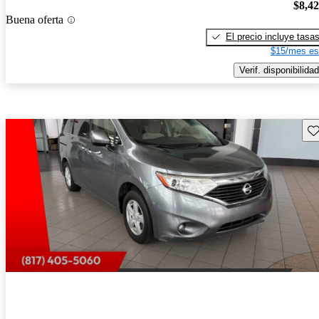
$8,4
Buena oferta
El precio incluye tasa
$15/mes es
Verif. disponibilidad
Gu