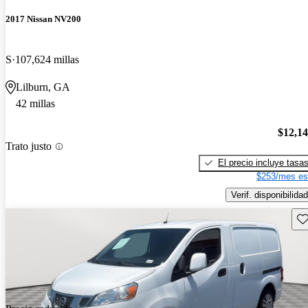
2017 Nissan NV200
S
107,624 millas
Lilburn, GA
42 millas
$12,1
Trato justo
El precio incluye tasa
$253/mes es
Verif. disponibilidad
Gu