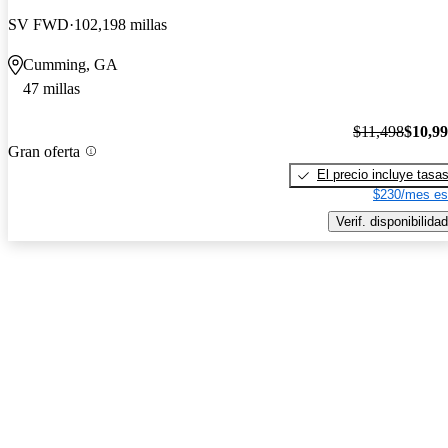
SV FWD
102,198 millas
Cumming, GA
47 millas
$11,498
$10,9
Gran oferta
El precio incluye tasa
$230/mes es
Verif. disponibilidad