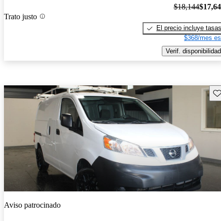
$18,144
$17,6
Trato justo
El precio incluye tasa
$368/mes es
Verif. disponibilidad
Gu
Aviso patrocinado