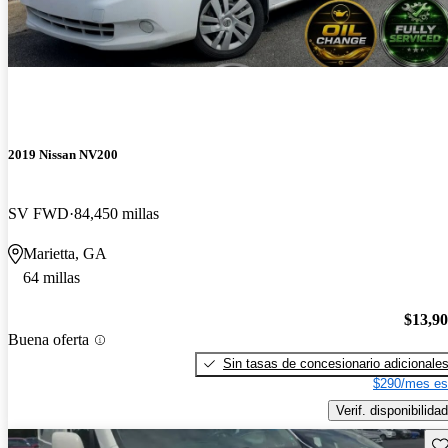
2019 Nissan NV200
SV FWD
84,450 millas
Marietta, GA
64 millas
$13,9
Buena oferta
Sin tasas de concesionario adicionale
$290/mes es
Verif. disponibilidad
Gu