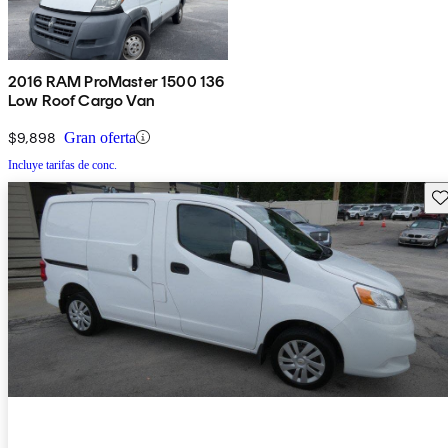
2016 RAM ProMaster 1500 136
Low Roof Cargo Van
$9,898
Gran oferta
Incluye tarifas de conc.
Gu