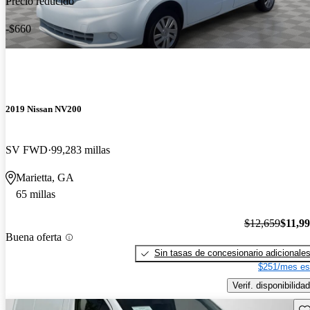
Precio reducido
-$660
2019 Nissan NV200
SV FWD
99,283 millas
Marietta, GA
65 millas
$12,659
$11,9
Buena oferta
Sin tasas de concesionario adicionale
$251/mes es
Verif. disponibilidad
Gu