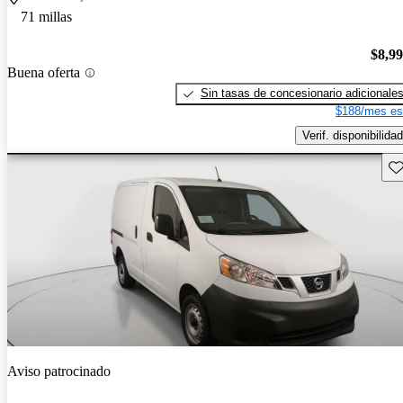
71 millas
$8,9
Buena oferta
Sin tasas de concesionario adicionale
$188/mes es
Verif. disponibilidad
Gu
Aviso patrocinado