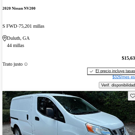
2020 Nissan NV200
S FWD
75,201 millas
Duluth, GA
44 millas
$15,6
Trato justo
El precio incluye tasa
$326/mes es
Verif. disponibilidad
Gu