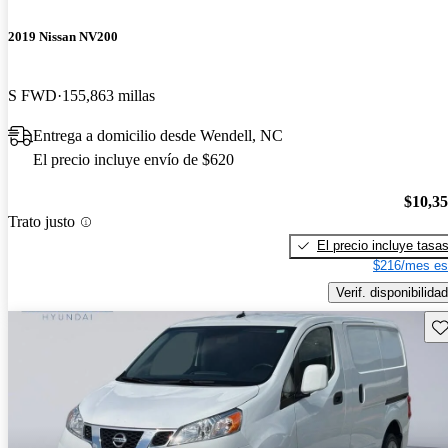
2019 Nissan NV200
S FWD
155,863 millas
Entrega a domicilio desde Wendell, NC
El precio incluye envío de $620
$10,3
Trato justo
El precio incluye tasa
$216/mes es
Verif. disponibilidad
Gu