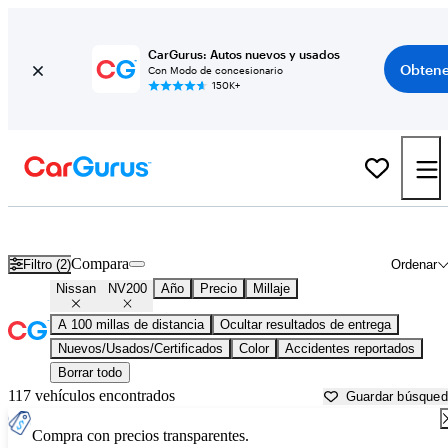
CarGurus: Autos nuevos y usados
Obtene
Con Modo de concesionario
150K+
Nissan NV200 usados en venta cerca de
Athens, GA
Compara
Filtro (2)
Ordenar
Nissan
NV200
Año
Precio
Millaje
A 100 millas de distancia
Ocultar resultados de entrega
Nuevos/Usados/Certificados
Color
Accidentes reportados
Borrar todo
117 vehículos encontrados
Guardar búsque
Compra con precios transparentes.