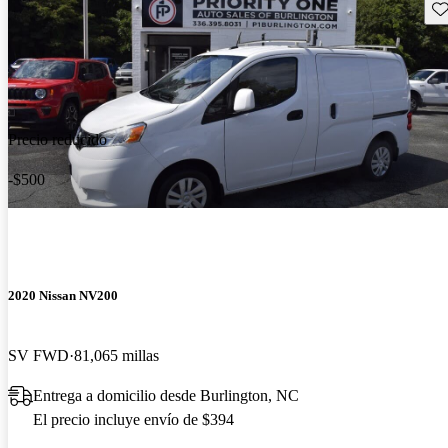
Gu
Precio reducido
-$500
2020 Nissan NV200
SV FWD
81,065 millas
Entrega a domicilio desde Burlington, NC
El precio incluye envío de $394