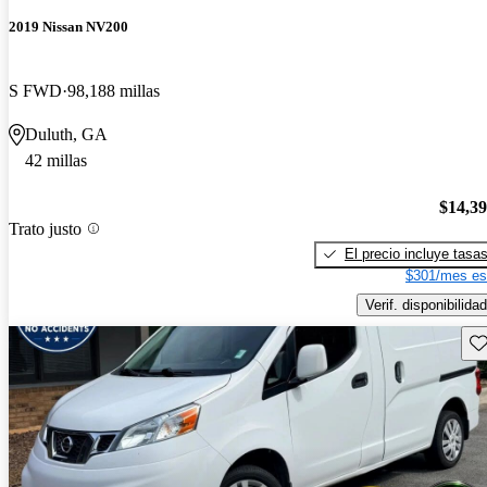
2019 Nissan NV200
S FWD
98,188 millas
Duluth, GA
42 millas
$14,3
Trato justo
El precio incluye tasa
$301/mes es
Verif. disponibilidad
Gu