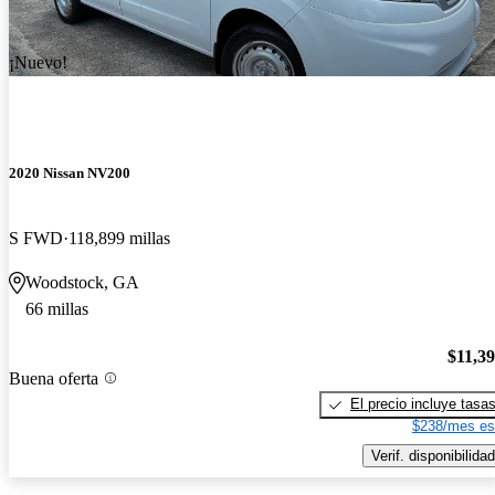
¡Nuevo!
2020 Nissan NV200
S FWD
118,899 millas
Woodstock, GA
66 millas
$11,3
Buena oferta
El precio incluye tasa
$238/mes es
Verif. disponibilidad