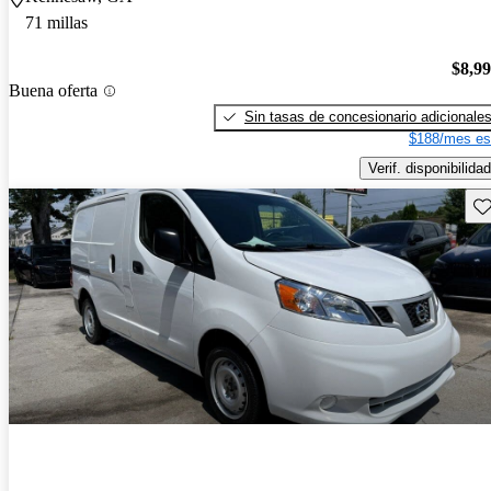
71 millas
$8,9
Buena oferta
Sin tasas de concesionario adicionale
$188/mes es
Verif. disponibilidad
Gu