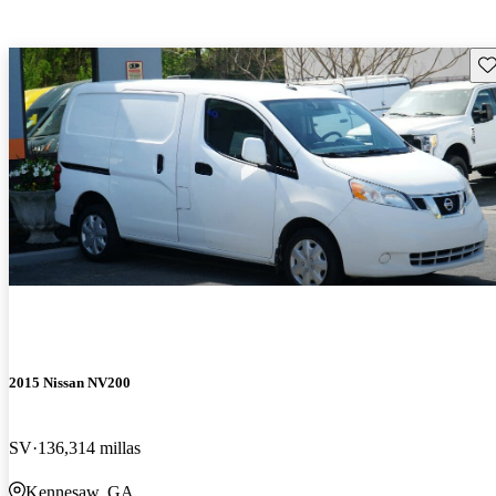
Gu
2015 Nissan NV200
SV
136,314 millas
Kennesaw, GA