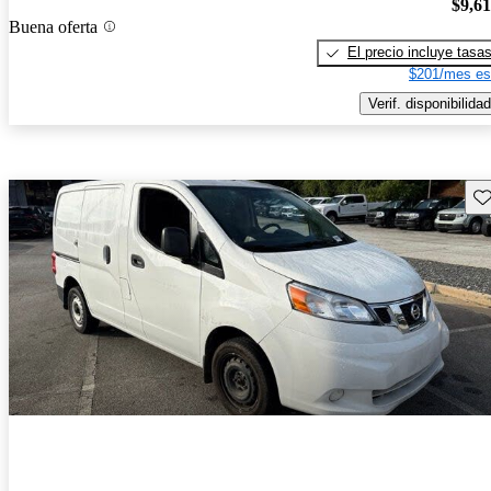
$9,6
Buena oferta
El precio incluye tasa
$201/mes es
Verif. disponibilidad
Gu