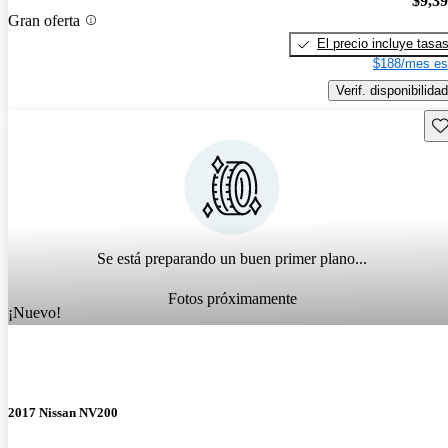
$9,3
Gran oferta
El precio incluye tasa
$188/mes es
Verif. disponibilidad
Gu
Se está preparando un buen primer plano...
Fotos próximamente
¡Nuevo!
2017 Nissan NV200