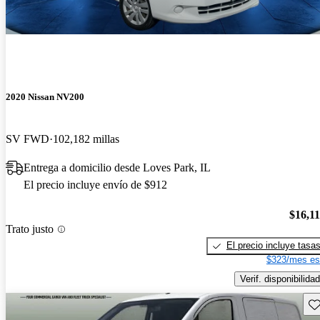
2020 Nissan NV200
SV FWD
102,182 millas
Entrega a domicilio desde Loves Park, IL
El precio incluye envío de $912
$16,1
Trato justo
El precio incluye tasa
$323/mes es
Verif. disponibilidad
Gu