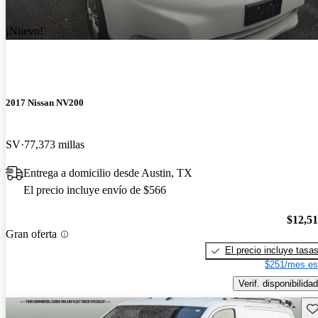
¡Nuevo!
2017 Nissan NV200
SV
77,373 millas
Entrega a domicilio desde Austin, TX
El precio incluye envío de $566
$12,5
Gran oferta
El precio incluye tasa
$251/mes es
Verif. disponibilidad
Gu