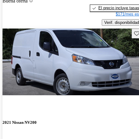
Buena oferta
El precio incluye tasa
$171/mes es
Verif. disponibilidad
Gu
2021 Nissan NV200