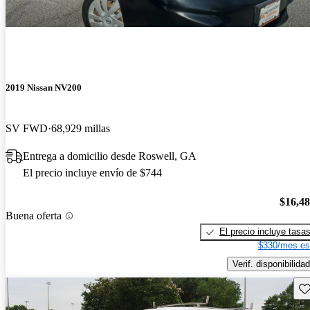
2019 Nissan NV200
SV FWD
68,929 millas
Entrega a domicilio desde Roswell, GA
El precio incluye envío de $744
$16,4
Buena oferta
El precio incluye tasa
$330/mes es
Verif. disponibilidad
Gu