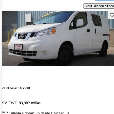
Verif. disponibilidad
Gu
2020 Nissan NV200
SV FWD
83,982 millas
Entrega a domicilio desde Chicago, IL