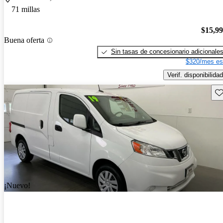
71 millas
$15,9
Buena oferta
Sin tasas de concesionario adicionale
$320/mes es
Verif. disponibilidad
Gu
¡Nuevo!