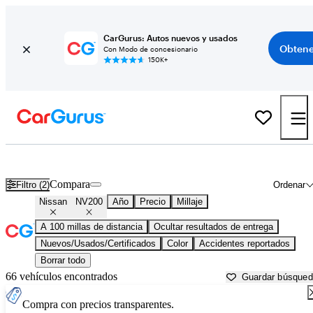
CarGurus: Autos nuevos y usados
Obtene
Con Modo de concesionario
150K+
Nissan NV200 usados en venta cerca de
Arkadelphia, AR
Compara
Filtro (2)
Ordenar
Nissan
NV200
Año
Precio
Millaje
A 100 millas de distancia
Ocultar resultados de entrega
Nuevos/Usados/Certificados
Color
Accidentes reportados
Borrar todo
66 vehículos encontrados
Guardar búsque
Compra con precios transparentes.