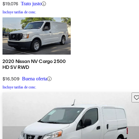
$19,076
Trato justo
Incluye tarifas de conc.
2020 Nissan NV Cargo 2500
HD SV RWD
$16,509
Buena oferta
Incluye tarifas de conc.
Gu