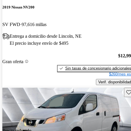
2019 Nissan NV200
SV FWD
97,616 millas
Entrega a domicilio desde Lincoln, NE
El precio incluye envío de $495
$12,9
Gran oferta
Sin tasas de concesionario adicionale
$260/mes es
Verif. disponibilidad
Gu
Precio reducido