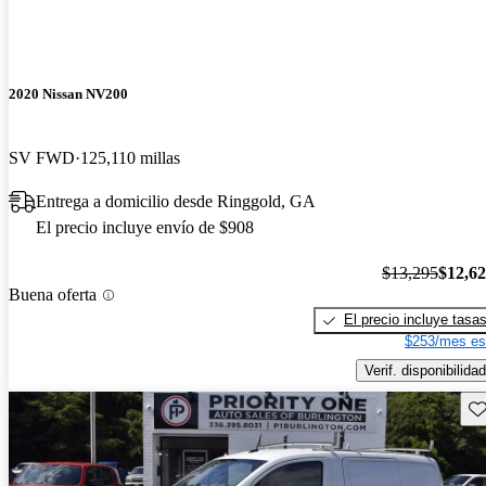
2020 Nissan NV200
SV FWD
125,110 millas
Entrega a domicilio desde Ringgold, GA
El precio incluye envío de $908
$13,295
$12,6
Buena oferta
El precio incluye tasa
$253/mes es
Verif. disponibilidad
Gu