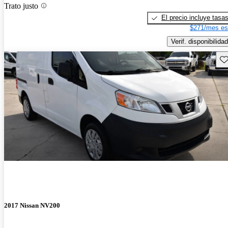
Trato justo
El precio incluye tasa
$271/mes es
Verif. disponibilidad
Gu
2017 Nissan NV200