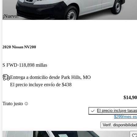
¡Nuevo!
2020 Nissan NV200
S FWD
118,898 millas
Entrega a domicilio desde Park Hills, MO
El precio incluye envío de $438
$14,9
Trato justo
El precio incluye tasa
$299/mes es
Verif. disponibilidad
Gu