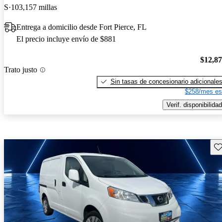
S
103,157 millas
Entrega a domicilio desde Fort Pierce, FL
El precio incluye envío de $881
$12,8
Trato justo
Sin tasas de concesionario adicionale
$258/mes es
Verif. disponibilidad
Gu