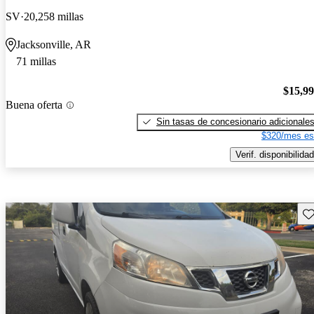
SV
20,258 millas
Jacksonville, AR
71 millas
$15,9
Buena oferta
Sin tasas de concesionario adicionale
$320/mes es
Verif. disponibilidad
Gu