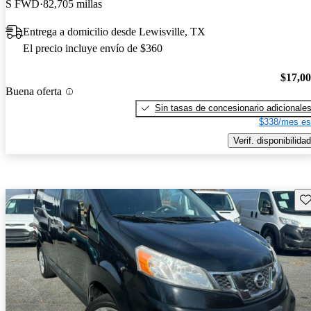
S FWD
82,705 millas
Entrega a domicilio desde Lewisville, TX
El precio incluye envío de $360
$17,0
Buena oferta
Sin tasas de concesionario adicionale
$338/mes es
Verif. disponibilidad
Gu