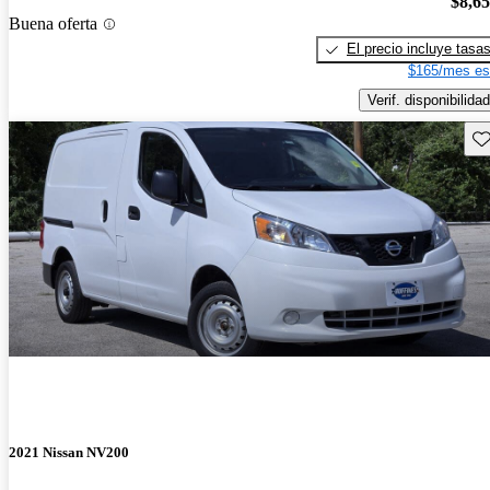
$8,6
Buena oferta
El precio incluye tasa
$165/mes es
Verif. disponibilidad
Gu
2021 Nissan NV200