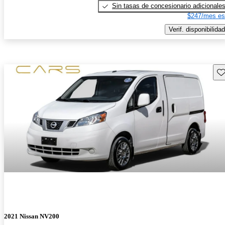
Sin tasas de concesionario adicionale
$247/mes es
Verif. disponibilidad
Gu
2021 Nissan NV200