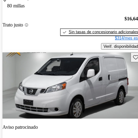
80 millas
$16,6
Trato justo
Sin tasas de concesionario adicionale
$314/mes es
Verif. disponibilidad
Gu
Aviso patrocinado