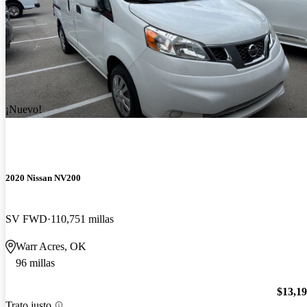
¡Nuevo!
2020 Nissan NV200
SV FWD
110,751 millas
Warr Acres, OK
96 millas
$13,1
Trato justo