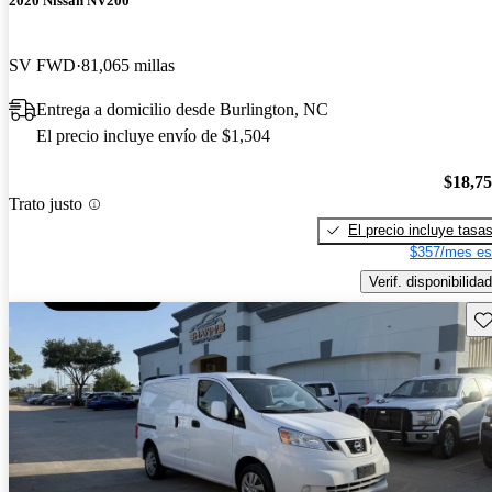
2020 Nissan NV200
SV FWD
81,065 millas
Entrega a domicilio desde Burlington, NC
El precio incluye envío de $1,504
$18,7
Trato justo
El precio incluye tasa
$357/mes es
Verif. disponibilidad
Gu