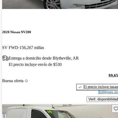
2020 Nissan NV200
SV FWD
156,267 millas
Entrega a domicilio desde Blytheville, AR
El precio incluye envío de $530
$9,6
Buena oferta
El precio incluye tasa
$184/mes es
Verif. disponibilidad
Gu