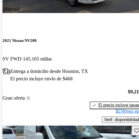
¡Nuevo!
2021 Nissan NV200
SV FWD
145,165 millas
Entrega a domicilio desde Houston, TX
El precio incluye envío de $468
$9,2
Gran oferta
El precio incluye tasa
$174/mes es
Verif. disponibilidad
Gu