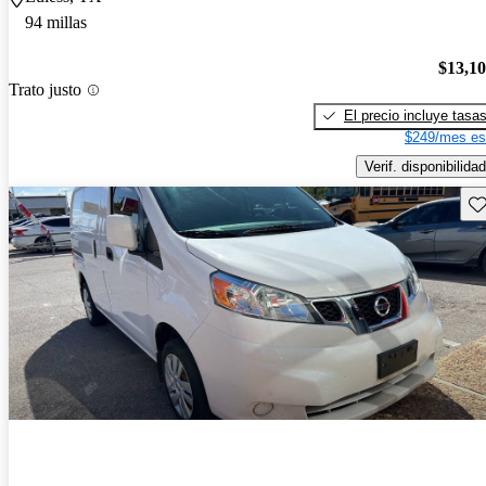
94 millas
$13,1
Trato justo
El precio incluye tasa
$249/mes es
Verif. disponibilidad
Gu