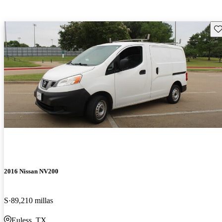
Gu
2016 Nissan NV200
S
89,210 millas
Euless, TX