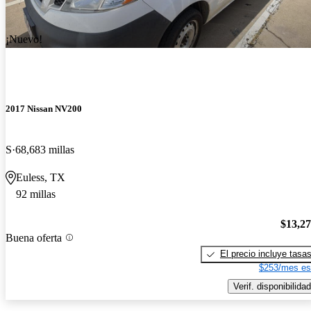
¡Nuevo!
2017 Nissan NV200
S
68,683 millas
Euless, TX
92 millas
$13,2
Buena oferta
El precio incluye tasa
$253/mes es
Verif. disponibilidad