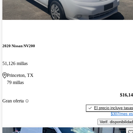
2020 Nissan NV200
51,126 millas
Princeton, TX
79 millas
$16,1
Gran oferta
El precio incluye tasa
$307/mes es
Verif. disponibilidad
Gu