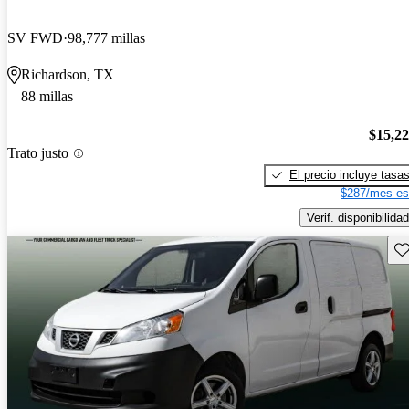
SV FWD
98,777 millas
Richardson, TX
88 millas
$15,2
Trato justo
El precio incluye tasa
$287/mes es
Verif. disponibilidad
Gu