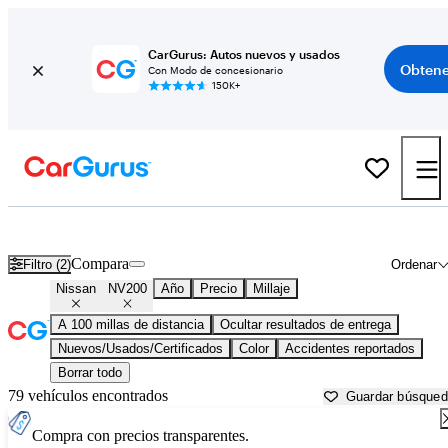
CarGurus: Autos nuevos y usados
Obtene
Con Modo de concesionario
150K+
Nissan NV200 usados en venta cerca de
Ardmore, OK
Compara
Filtro (2)
Ordenar
Nissan
NV200
Año
Precio
Millaje
A 100 millas de distancia
Ocultar resultados de entrega
Nuevos/Usados/Certificados
Color
Accidentes reportados
Borrar todo
79 vehículos encontrados
Guardar búsque
Compra con precios transparentes.