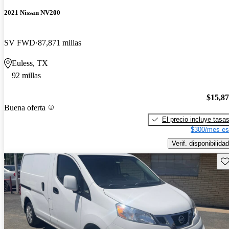
2021 Nissan NV200
SV FWD
87,871 millas
Euless, TX
92 millas
$15,8
Buena oferta
El precio incluye tasa
$300/mes es
Verif. disponibilidad
Gu