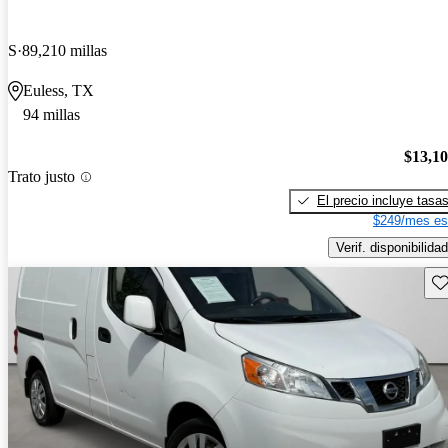
S
89,210 millas
Euless, TX
94 millas
$13,1
Trato justo
El precio incluye tasa
$249/mes es
Verif. disponibilidad
Gu