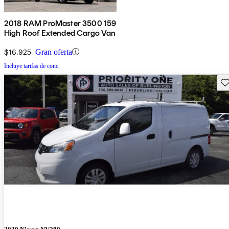
2018 RAM ProMaster 3500 159
High Roof Extended Cargo Van
$16,925
Gran oferta
Incluye tarifas de conc.
Gu