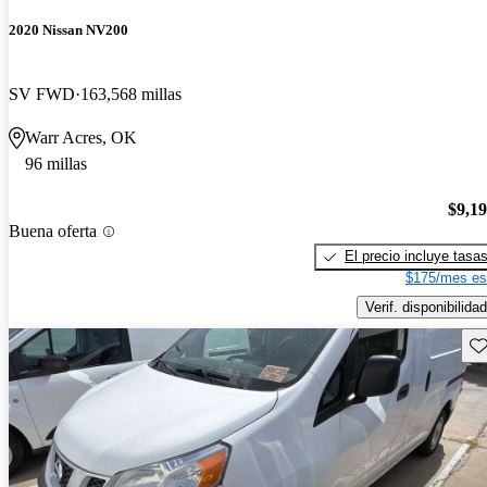
2020 Nissan NV200
SV FWD
163,568 millas
Warr Acres, OK
96 millas
$9,1
Buena oferta
El precio incluye tasa
$175/mes es
Verif. disponibilidad
Gu