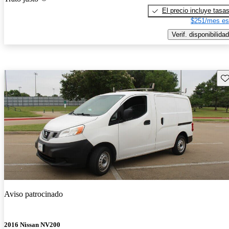
El precio incluye tasa
$251/mes es
Verif. disponibilidad
Gu
Aviso patrocinado
2016 Nissan NV200