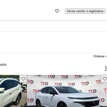
Iniciar sesión o registrarse
Ordenar
nario
Guarda este Aviso
Gu