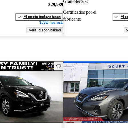
Gran oferta
$29,989
Certificados por el
El precio incluye tasas
El p
fabricante
$599/mes est.
Verif. disponibilidad
V
Guarda este Aviso