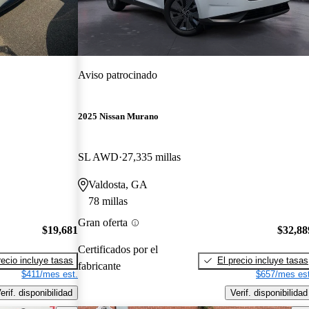
Aviso patrocinado
2025 Nissan Murano
SL AWD
27,335 millas
Valdosta, GA
78 millas
Gran oferta
$19,681
$32,88
Certificados por el
recio incluye tasas
El precio incluye tasas
fabricante
$411/mes est.
$657/mes est
erif. disponibilidad
Verif. disponibilidad