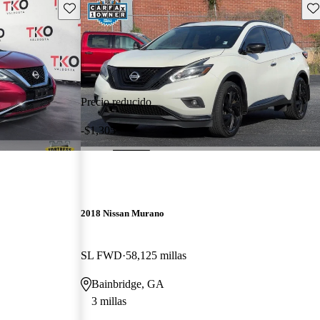
Guarda este Aviso
Gu
Precio reducido
-$1,305
2018 Nissan Murano
SL FWD
58,125 millas
Bainbridge, GA
3 millas