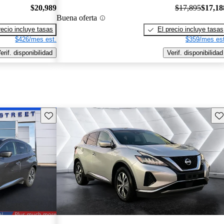
$20,989
$17,895
$17,18
Buena oferta
recio incluye tasas
El precio incluye tasas
$426/mes est.
$359/mes est
erif. disponibilidad
Verif. disponibilidad
Guarda este Aviso
Gu