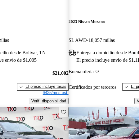
2023 Nissan Murano
illas
SL AWD
18,057 millas
cilio desde Bolivar, TN
Entrega a domicilio desde Bour
uye envío de $1,005
El precio incluye envío de $1,1
Buena oferta
$21,002
El precio incluye tasas
El p
Certificados por terceros
$435/mes est.
Verif. disponibilidad
V
Guarda este Aviso