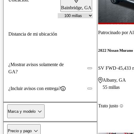
Bainbridge, GA
Patrocinado por
Al
Distancia de mi ubicación
2022 Nissan Murano
¿Mostrar avisos solamente de
SV FWD
45,433 m
GA?
Albany, GA
55 millas
¿Incluir avisos con entrega?
Trato justo
Marca y modelo
Precio y pago