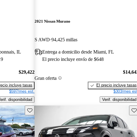
2021 Nissan Murano
S AWD
94,425 millas
bonnais, IL
Entrega a domicilio desde Miami, FL
19
El precio incluye envío de $648
$29,422
$14,64
Gran oferta
recio incluye tasas
El precio incluye tasas
$597/mes est.
$303/mes est
erif. disponibilidad
Verif. disponibilidad
Guarda este Aviso
Gu