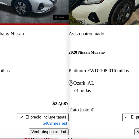
¡Nuevo!
bany Nissan
Aviso patrocinado
2020 Nissan Murano
illas
Platinum FWD
108,016 millas
Ozark, AL
73 millas
$22,687
Trato justo
El precio incluye tasas
El p
$469/mes est.
Verif. disponibilidad
V