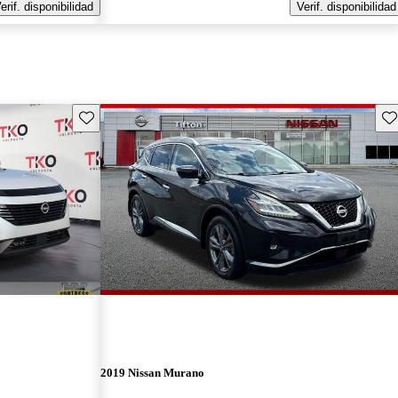
erif. disponibilidad
Verif. disponibilidad
Guarda este Aviso
Gu
2019 Nissan Murano