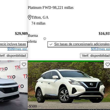
Platinum FWD
98,221 millas
Tifton, GA
74 millas
$29,989
$16,93
Buena
oferta
recio incluye tasas
Sin tasas de concesionario adicionales
$599/mes est.
$353/mes est
erif. disponibilidad
Verif. disponibilidad
Guarda este Aviso
Gu
Precio reducido
-$500