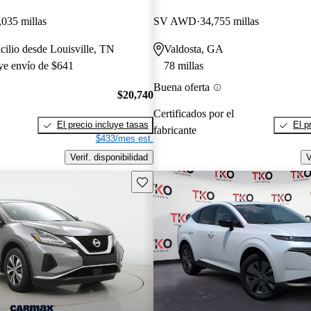
,035 millas
SV AWD
34,755 millas
cilio desde Louisville, TN
Valdosta, GA
uye envío de $641
78 millas
Buena oferta
$20,740
Certificados por el
El precio incluye tasas
El p
fabricante
$433/mes est.
Verif. disponibilidad
V
Guarda este Aviso