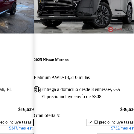
2025 Nissan Murano
Platinum AWD
13,210 millas
eah, FL
Entrega a domicilio desde Kennesaw, GA
El precio incluye envío de $808
$16,639
$36,63
Gran oferta
recio incluye tasas
El precio incluye tasas
$347/mes est.
$732/mes est