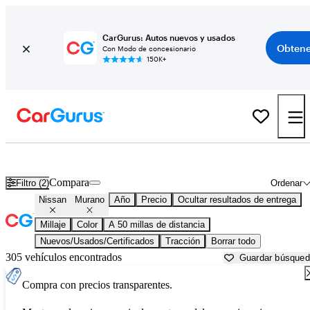
CarGurus: Autos nuevos y usados
Obtene
Con Modo de concesionario
150K+
Nissan Murano usados en venta cerca de
Austin, TX
Compara
Filtro (2)
Ordenar
Nissan
Murano
Año
Precio
Ocultar resultados de entrega
Millaje
Color
A 50 millas de distancia
Nuevos/Usados/Certificados
Tracción
Borrar todo
305 vehículos encontrados
Guardar búsque
Compra con precios transparentes.