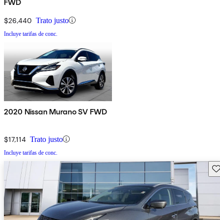
FWD
$26,440
Trato justo
Incluye tarifas de conc.
2020 Nissan Murano SV FWD
$17,114
Trato justo
Incluye tarifas de conc.
Gu