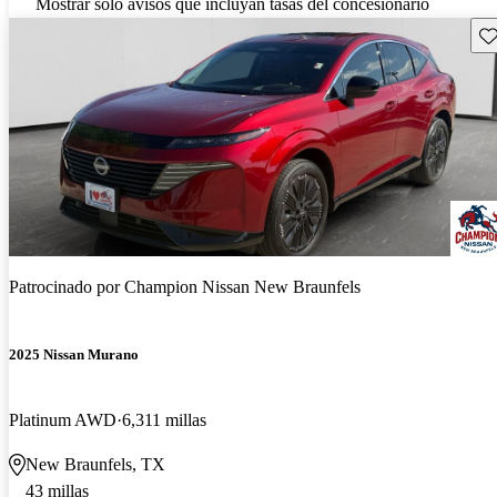
Mostrar solo avisos que incluyan tasas del concesionario
Gu
Patrocinado por
Champion Nissan New Braunfels
2025 Nissan Murano
Platinum AWD
6,311 millas
New Braunfels, TX
43 millas