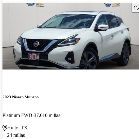
Gu
2023 Nissan Murano
Platinum FWD
37,610 millas
Hutto, TX
24 millas