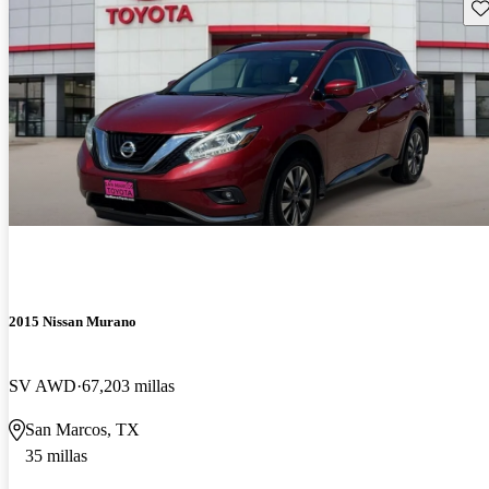
Gu
2015 Nissan Murano
SV AWD
67,203 millas
San Marcos, TX
35 millas