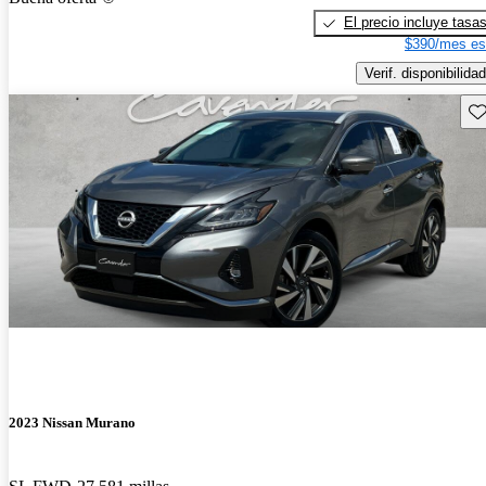
El precio incluye tasa
$390/mes es
Verif. disponibilidad
Gu
2023 Nissan Murano