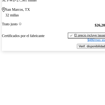
SL FWD
27,581 millas
San Marcos, TX
32 millas
Trato justo
$26,2
El precio incluye tasa
Certificados por el fabricante
$486/mes es
Verif. disponibilidad