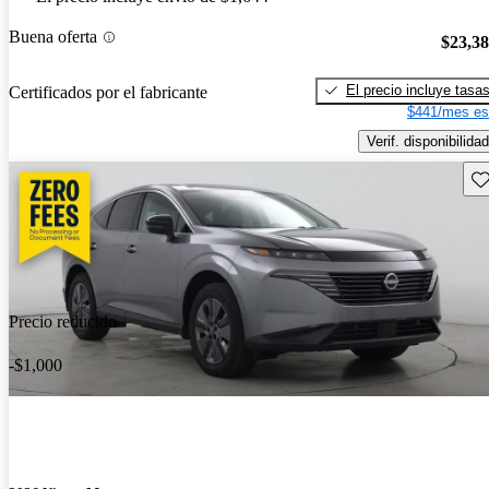
Buena oferta
$23,3
El precio incluye tasa
Certificados por el fabricante
$441/mes es
Verif. disponibilidad
Gu
Precio reducido
-$1,000