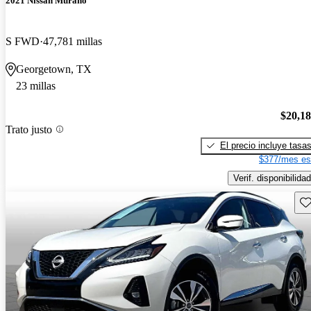
2021 Nissan Murano
S FWD
47,781 millas
Georgetown, TX
23 millas
$20,1
Trato justo
El precio incluye tasa
$377/mes es
Verif. disponibilidad
Gu