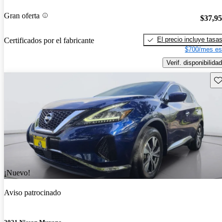
Gran oferta
$37,9
El precio incluye tasa
Certificados por el fabricante
$700/mes es
Verif. disponibilidad
Gu
¡Nuevo!
Aviso patrocinado