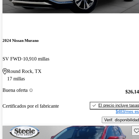
2024 Nissan Murano
SV FWD
10,910 millas
Round Rock, TX
17 millas
Buena oferta
$26,1
El precio incluye tasa
Certificados por el fabricante
$483/mes es
Verif. disponibilidad
Gu