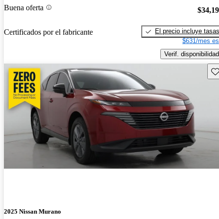
Buena oferta
$34,1
El precio incluye tasa
Certificados por el fabricante
$631/mes es
Verif. disponibilidad
Gu
2025 Nissan Murano