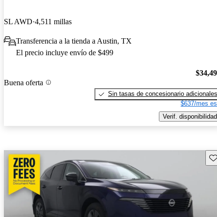
SL AWD
4,511 millas
Transferencia a la tienda a Austin, TX
El precio incluye envío de $499
$34,4
Buena oferta
Sin tasas de concesionario adicionale
$637/mes es
Verif. disponibilidad
Gu