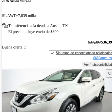
2026 Nissan Murano
SL AWD
7,839 millas
Transferencia a la tienda a Austin, TX
El precio incluye envío de $399
$37,397
$36,3
Buena oferta
Sin tasas de concesionario adicionale
$669/mes es
Verif. disponibilidad
Gu