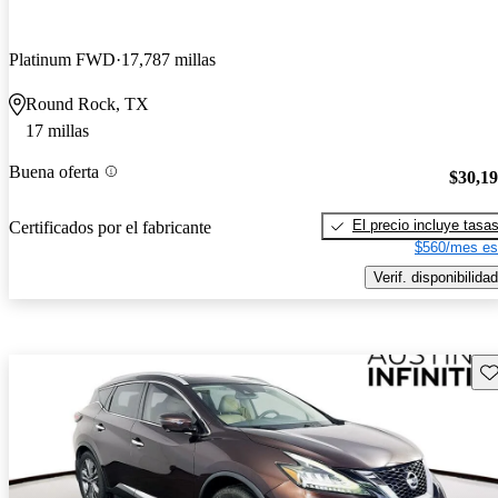
Platinum FWD
17,787 millas
Round Rock, TX
17 millas
Buena oferta
$30,1
El precio incluye tasa
Certificados por el fabricante
$560/mes es
Verif. disponibilidad
Gu