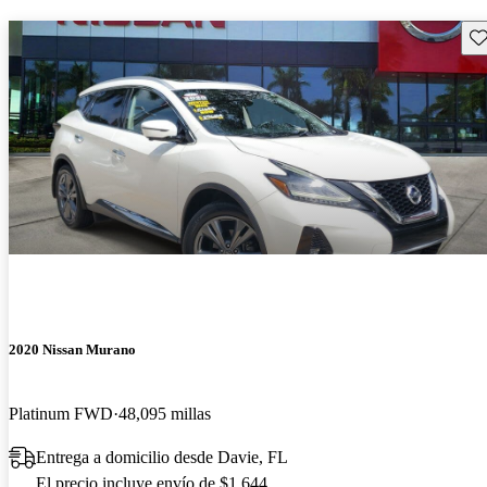
Gu
2020 Nissan Murano
Platinum FWD
48,095 millas
Entrega a domicilio desde Davie, FL
El precio incluye envío de $1,644