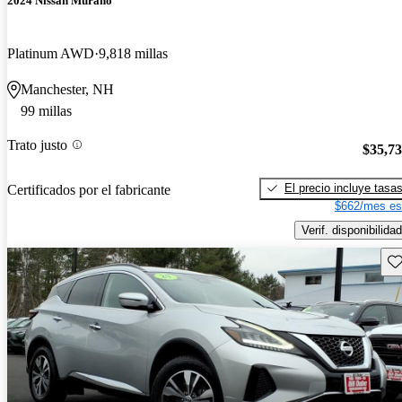
2024 Nissan Murano
Platinum AWD
9,818 millas
Manchester, NH
99 millas
Trato justo
$35,7
El precio incluye tasa
Certificados por el fabricante
$662/mes es
Verif. disponibilidad
Gu