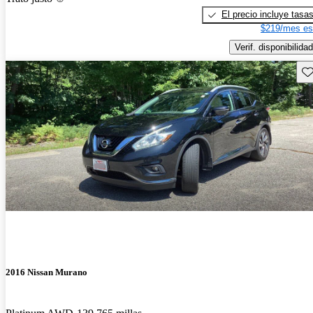
El precio incluye tasa
$219/mes es
Verif. disponibilidad
Gu
2016 Nissan Murano