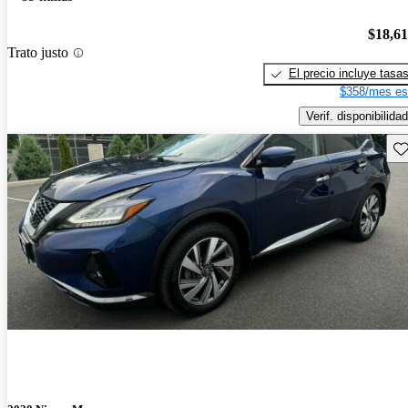
$18,6
Trato justo
El precio incluye tasa
$358/mes es
Verif. disponibilidad
Gu