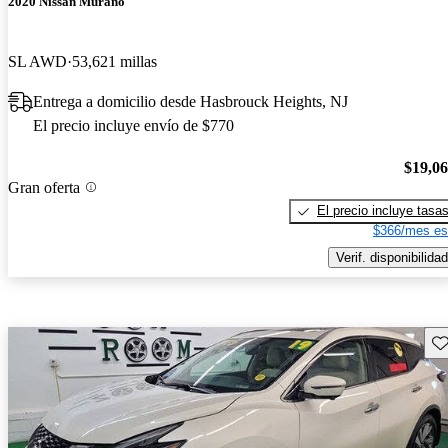
2020 Nissan Murano
SL AWD
53,621 millas
Entrega a domicilio desde Hasbrouck Heights, NJ
El precio incluye envío de $770
$19,0
Gran oferta
El precio incluye tasa
$366/mes es
Verif. disponibilidad
Gu