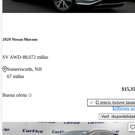
2020 Nissan Murano
SV AWD
88,072 millas
Somersworth, NH
67 millas
$15,3
Buena oferta
El precio incluye tasa
$295/mes es
Verif. disponibilidad
Gu