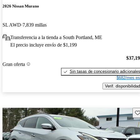
2026 Nissan Murano
SL AWD
7,839 millas
Transferencia a la tienda a South Portland, ME
El precio incluye envío de $1,199
$37,1
Gran oferta
Sin tasas de concesionario adicionale
$682/mes es
Verif. disponibilidad
Gu