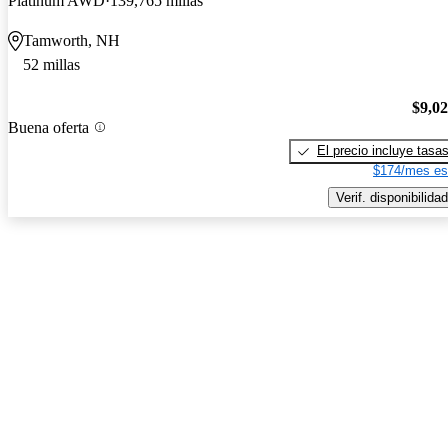
Platinum AWD
139,765 millas
Tamworth, NH
52 millas
$9,0
Buena oferta
El precio incluye tasa
$174/mes es
Verif. disponibilidad