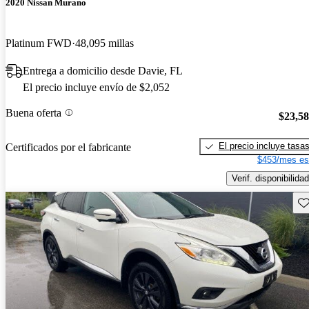
2020 Nissan Murano
Platinum FWD
48,095 millas
Entrega a domicilio desde Davie, FL
El precio incluye envío de $2,052
Buena oferta
$23,5
El precio incluye tasa
Certificados por el fabricante
$453/mes es
Verif. disponibilidad
Gu