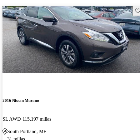
Gu
2016 Nissan Murano
SL AWD
115,197 millas
South Portland, ME
31 millas