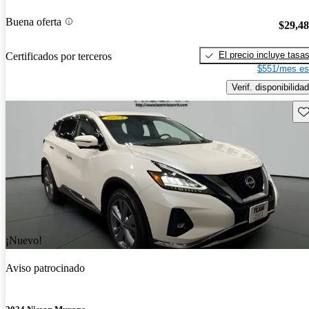
Buena oferta
$29,4
El precio incluye tasa
Certificados por terceros
$551/mes es
Verif. disponibilidad
Gu
¡Nuevo!
Aviso patrocinado