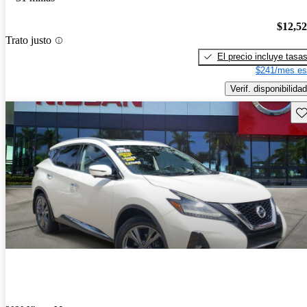
$12,5
Trato justo
El precio incluye tasa
$241/mes es
Verif. disponibilidad
Gu