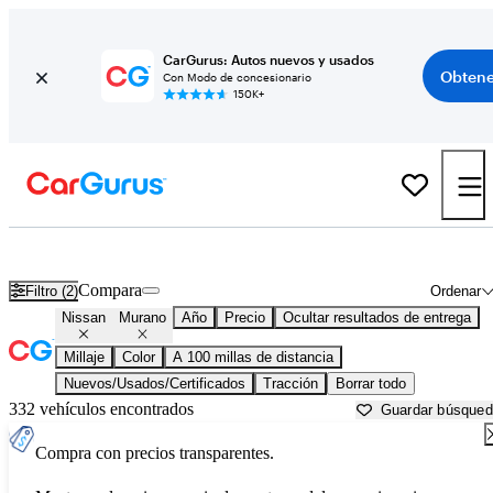
CarGurus: Autos nuevos y usados
Obtene
Con Modo de concesionario
150K+
Nissan Murano usados en venta cerca de
Auburn, ME
Compara
Filtro (2)
Ordenar
Nissan
Murano
Año
Precio
Ocultar resultados de entrega
Millaje
Color
A 100 millas de distancia
Nuevos/Usados/Certificados
Tracción
Borrar todo
332 vehículos encontrados
Guardar búsque
Compra con precios transparentes.