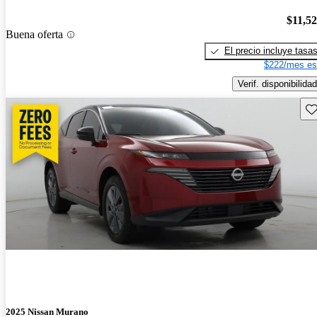
$11,5
Buena oferta
El precio incluye tasa
$222/mes es
Verif. disponibilidad
Gu
2025 Nissan Murano