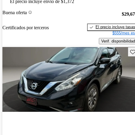
El precio incluye envío de $1,372
Buena oferta
$29,6
El precio incluye tasa
Certificados por terceros
$555/mes es
Verif. disponibilidad
Gu