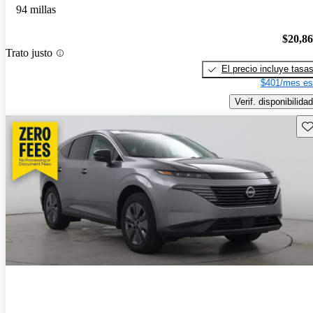
94 millas
$20,8
Trato justo
El precio incluye tasa
$401/mes es
Verif. disponibilidad
Gu