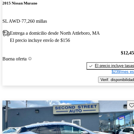
2015 Nissan Murano
SL AWD
77,260 millas
Entrega a domicilio desde North Attleboro, MA
El precio incluye envío de $156
$12,4
Buena oferta
El precio incluye tasa
$239/mes es
Verif. disponibilidad
Gu