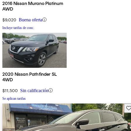
2016 Nissan Murano Platinum
AWD
$9,020
Buena oferta
Incluye tarifas de conc.
2020 Nissan Pathfinder SL
4WD
$11,500
Sin calificación
Se aplican tarifas
Gu