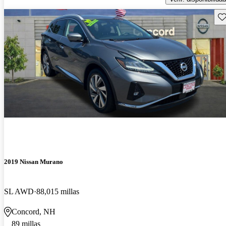
Gu
2019 Nissan Murano
SL AWD
88,015 millas
Concord, NH
89 millas