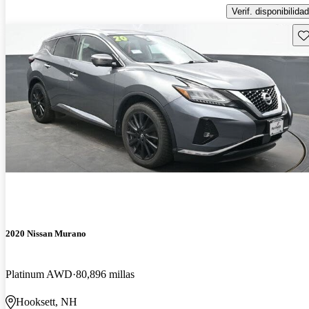
Verif. disponibilidad
Gu
2020 Nissan Murano
Platinum AWD
80,896 millas
Hooksett, NH