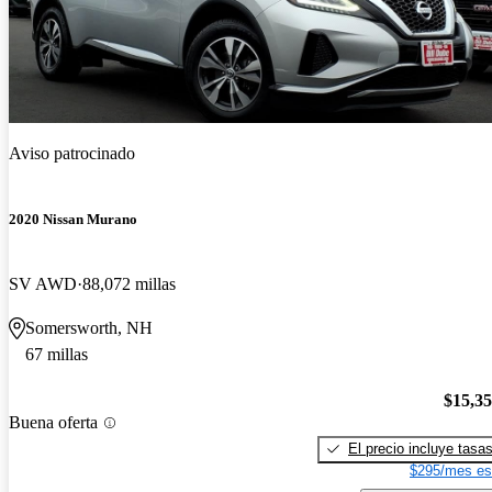
Aviso patrocinado
2020 Nissan Murano
SV AWD
88,072 millas
Somersworth, NH
67 millas
$15,3
Buena oferta
El precio incluye tasa
$295/mes es