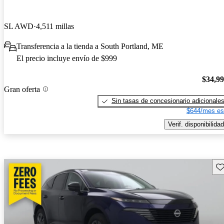
SL AWD
4,511 millas
Transferencia a la tienda a South Portland, ME
El precio incluye envío de $999
$34,9
Gran oferta
Sin tasas de concesionario adicionale
$644/mes es
Verif. disponibilidad
Gu