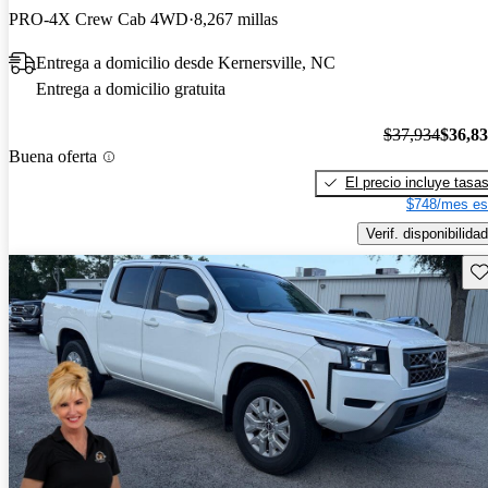
PRO-4X Crew Cab 4WD
8,267 millas
Entrega a domicilio desde Kernersville, NC
Entrega a domicilio gratuita
$37,934
$36,8
Buena oferta
El precio incluye tasa
$748/mes es
Verif. disponibilidad
Gu