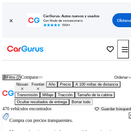
CarGurus: Autos nuevos y usados
Obtene
Con Modo de concesionario
150K+
Nissan Frontier usados en venta cerca de
Bainbridge, GA
Compara
Filtro (2)
Ordenar
Nissan
Frontier
Año
Precio
A 100 millas de distancia
Transmisión
Millaje
Tracción
Tamaño de la cabina
Ocultar resultados de entrega
Borrar todo
470 vehículos encontrados
Guardar búsque
Compra con precios transparentes.