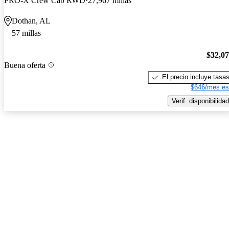
PRO-X Crew Cab RWD
27,967 millas
Dothan, AL
57 millas
$32,0
Buena oferta
El precio incluye tasa
$646/mes es
Verif. disponibilidad