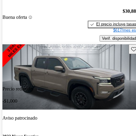
$30,8
Buena oferta
El precio incluye tasa
$617/mes es
Verif. disponibilidad
Gu
Precio reducido
-$1,000
Aviso patrocinado