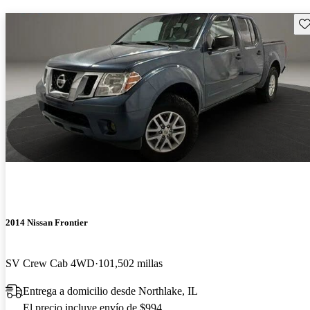
Gu
2014 Nissan Frontier
SV Crew Cab 4WD
101,502 millas
Entrega a domicilio desde Northlake, IL
El precio incluye envío de $994