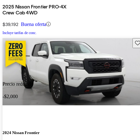
2025 Nissan Frontier PRO-4X
Crew Cab 4WD
$39,192
Buena oferta
Incluye tarifas de conc.
Gu
Precio reducido
-$2,000
2024 Nissan Frontier