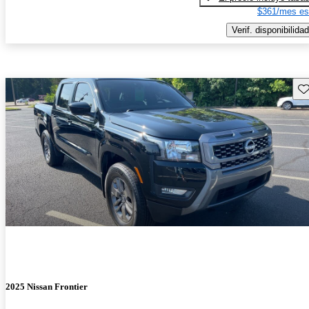
$361/mes es
Verif. disponibilidad
Gu
2025 Nissan Frontier