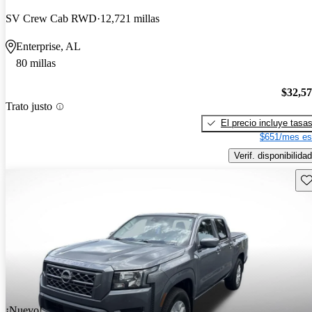
SV Crew Cab RWD
12,721 millas
Enterprise, AL
80 millas
$32,5
Trato justo
El precio incluye tasa
$651/mes es
Verif. disponibilidad
Gu
¡Nuevo!