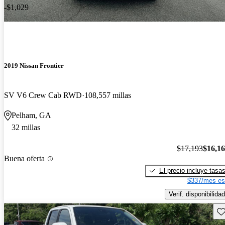
-$1,029
2019 Nissan Frontier
SV V6 Crew Cab RWD
108,557 millas
Pelham, GA
32 millas
$17,193
$16,1
Buena oferta
El precio incluye tasa
$337/mes es
Verif. disponibilidad
Gu