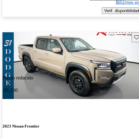
$651/mes es
Verif. disponibilidad
Gu
Precio reducido
-$1,100
2023 Nissan Frontier