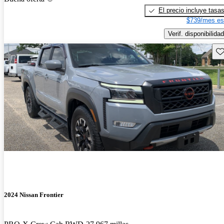
El precio incluye tasa
$739/mes es
Verif. disponibilidad
Gu
2024 Nissan Frontier