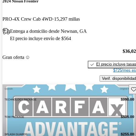
2024 Nissan Frontier
PRO-4X Crew Cab 4WD
15,297 millas
Entrega a domicilio desde Newnan, GA
El precio incluye envío de $564
$36,0
Gran oferta
El precio incluye tasa
$725/mes es
Verif. disponibilidad
Gu