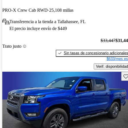
PRO-X Crew Cab RWD
25,108 millas
Transferencia a la tienda a Tallahassee, FL
El precio incluye envío de $449
$33,447
$31,4
Trato justo
Sin tasas de concesionario adicionale
$633/mes es
Verif. disponibilidad
Gu