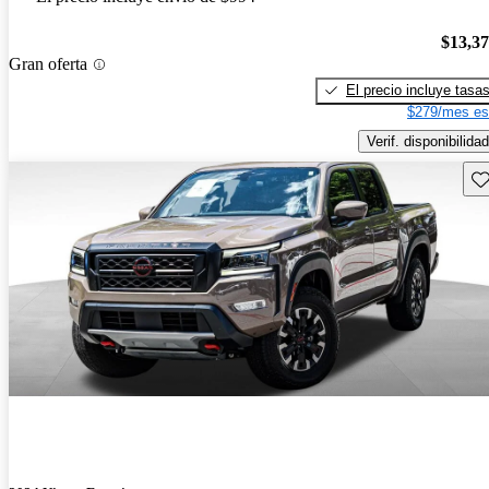
$13,3
Gran oferta
El precio incluye tasa
$279/mes es
Verif. disponibilidad
Gu