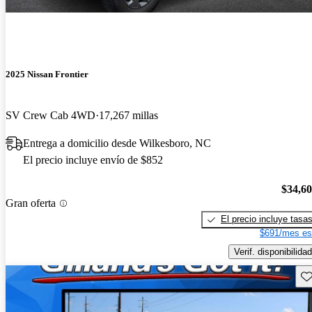
2025 Nissan Frontier
SV Crew Cab 4WD
17,267 millas
Entrega a domicilio desde Wilkesboro, NC
El precio incluye envío de $852
$34,6
Gran oferta
El precio incluye tasa
$691/mes es
Verif. disponibilidad
Gu