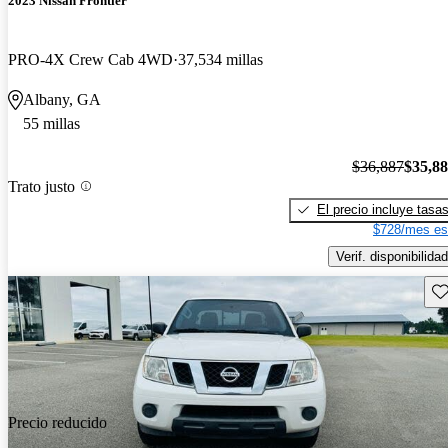
2023 Nissan Frontier
PRO-4X Crew Cab 4WD
37,534 millas
Albany, GA
55 millas
$36,887
$35,8
Trato justo
El precio incluye tasa
$728/mes es
Verif. disponibilidad
Gu
Precio reducido