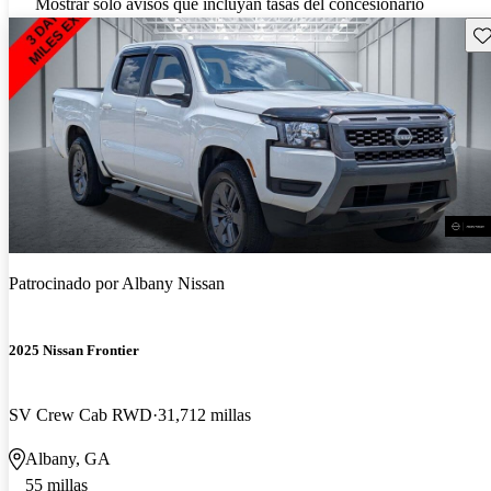
Mostrar solo avisos que incluyan tasas del concesionario
Gu
Patrocinado por
Albany Nissan
2025 Nissan Frontier
SV Crew Cab RWD
31,712 millas
Albany, GA
55 millas