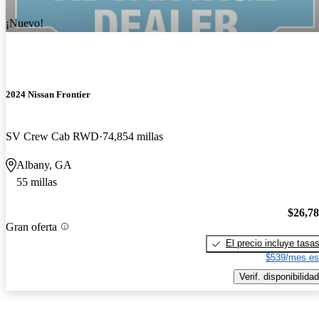
¡Nuevo!
2024 Nissan Frontier
SV Crew Cab RWD
74,854 millas
Albany, GA
55 millas
$26,7
Gran oferta
El precio incluye tasa
$539/mes es
Verif. disponibilidad