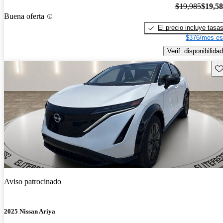
$19,985
$19,5
Buena oferta
El precio incluye tasa
$376/mes es
Verif. disponibilidad
Gu
Aviso patrocinado
2025 Nissan Ariya