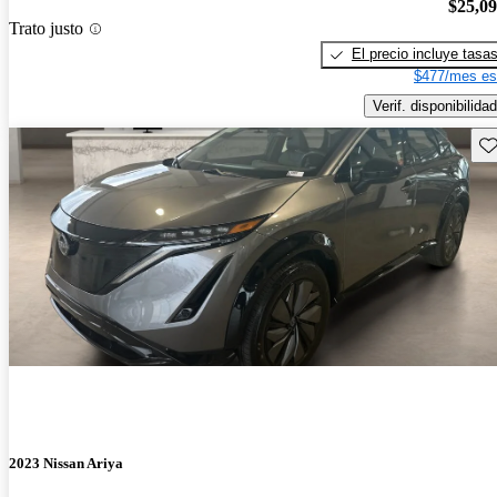
$25,0
Trato justo
El precio incluye tasa
$477/mes es
Verif. disponibilidad
Gu
2023 Nissan Ariya