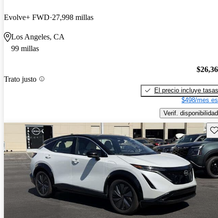
Evolve+ FWD
27,998 millas
Los Angeles, CA
99 millas
$26,3
Trato justo
El precio incluye tasa
$498/mes es
Verif. disponibilidad
Gu