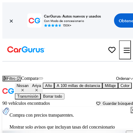
CarGurus: Autos nuevos y usados
Obtene
Con Modo de concesionario
150K+
Nissan Ariya usados en venta cerca de
Bakersfield, CA
Compara
Filtro (2)
Ordenar
Nissan
Ariya
Año
A 100 millas de distancia
Millaje
Color
Transmisión
Borrar todo
90 vehículos encontrados
Guardar búsque
Compra con precios transparentes.
Mostrar solo avisos que incluyan tasas del concesionario