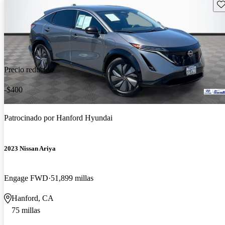
Gu
Precio reducido
-$400
Patrocinado por
Hanford Hyundai
2023 Nissan Ariya
Engage FWD
51,899 millas
Hanford, CA
75 millas