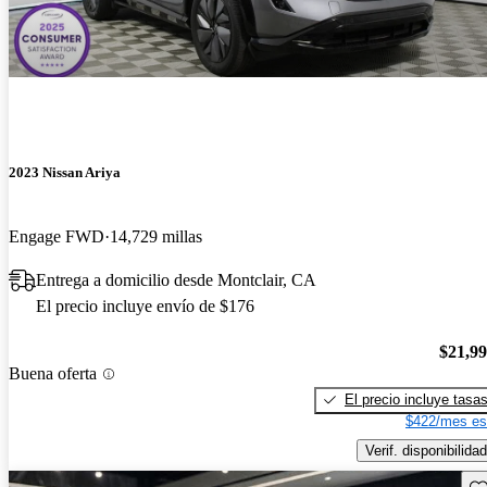
2023 Nissan Ariya
Engage FWD
14,729 millas
Entrega a domicilio desde Montclair, CA
El precio incluye envío de $176
$21,9
Buena oferta
El precio incluye tasa
$422/mes es
Verif. disponibilidad
Gu