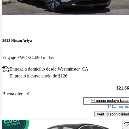
2023 Nissan Ariya
Engage FWD
24,690 millas
Entrega a domicilio desde Westminster, CA
El precio incluye envío de $126
$21,6
Buena oferta
El precio incluye tasa
$416/mes es
Verif. disponibilidad
Gu