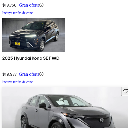
$19,758
Gran oferta
Incluye tarifas de conc.
2025 Hyundai Kona SE FWD
$19,977
Gran oferta
Incluye tarifas de conc.
Gu