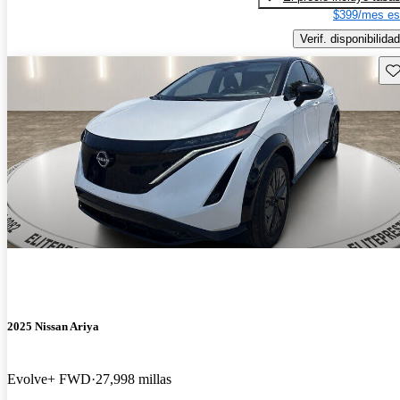
$399/mes es
Verif. disponibilidad
Gu
2025 Nissan Ariya
Evolve+ FWD
27,998 millas