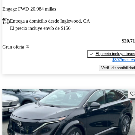
Engage FWD
20,984 millas
Entrega a domicilio desde Inglewood, CA
El precio incluye envío de $156
$20,7
Gran oferta
El precio incluye tasa
$397/mes es
Verif. disponibilidad
Gu