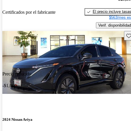
El precio incluye tasa
Certificados por el fabricante
$563/mes es
Verif. disponibilidad
Gu
Precio reducido
-$1,000
2024 Nissan Ariya