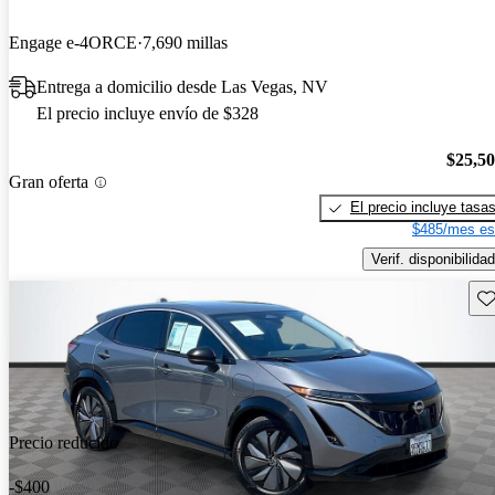
Engage e-4ORCE
7,690 millas
Entrega a domicilio desde Las Vegas, NV
El precio incluye envío de $328
$25,5
Gran oferta
El precio incluye tasa
$485/mes es
Verif. disponibilidad
Gu
Precio reducido
-$400