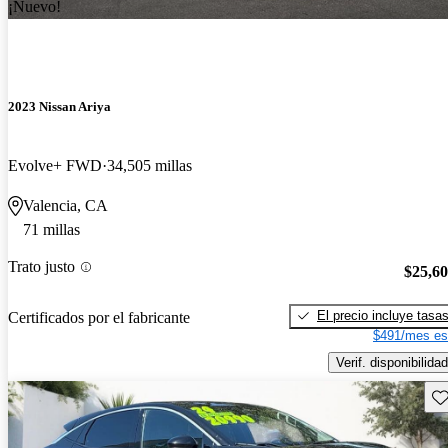
¡Nuevo!
2023 Nissan Ariya
Evolve+ FWD
34,505 millas
Valencia, CA
71 millas
Trato justo
$25,6
El precio incluye tasa
Certificados por el fabricante
$491/mes es
Verif. disponibilidad
Gu