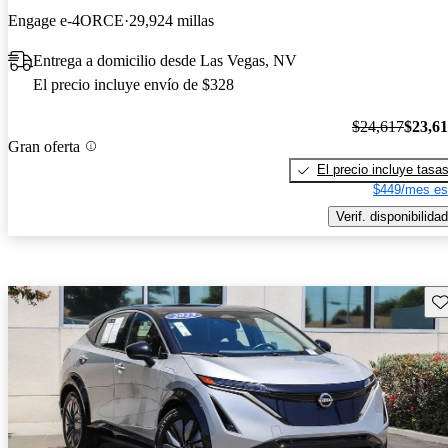
Engage e-4ORCE
29,924 millas
Entrega a domicilio desde Las Vegas, NV
El precio incluye envío de $328
$24,617
$23,6
Gran oferta
El precio incluye tasa
$449/mes es
Verif. disponibilidad
Gu