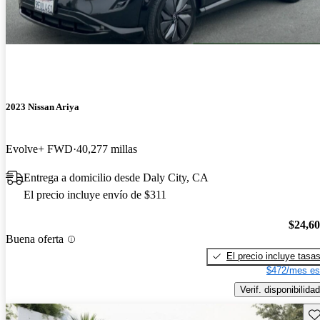
2023 Nissan Ariya
Evolve+ FWD
40,277 millas
Entrega a domicilio desde Daly City, CA
El precio incluye envío de $311
$24,6
Buena oferta
El precio incluye tasa
$472/mes es
Verif. disponibilidad
Gu