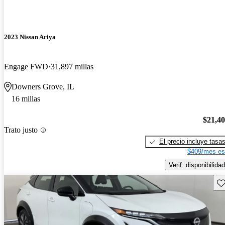
2023 Nissan Ariya
Engage FWD
31,897 millas
Downers Grove, IL
16 millas
$21,4
Trato justo
El precio incluye tasa
$409/mes es
Verif. disponibilidad
Gu