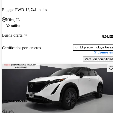
Engage FWD
13,741 millas
Niles, IL
32 millas
Buena oferta
$24,3
El precio incluye tasa
Certificados por terceros
$462/mes es
Verif. disponibilidad
Gu
Precio reducido
-$2,246