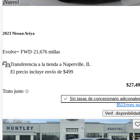
¡Nuevo!
2023 Nissan Ariya
Evolve+ FWD
21,676 millas
Transferencia a la tienda a Naperville, IL
El precio incluye envío de $499
$27,4
Trato justo
Sin tasas de concesionario adicionale
$521/mes es
Verif. disponibilidad
Gu