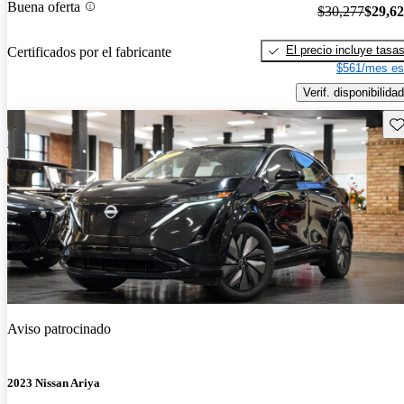
Buena oferta
$30,277
$29,6
El precio incluye tasa
Certificados por el fabricante
$561/mes es
Verif. disponibilidad
Gu
Aviso patrocinado
2023 Nissan Ariya