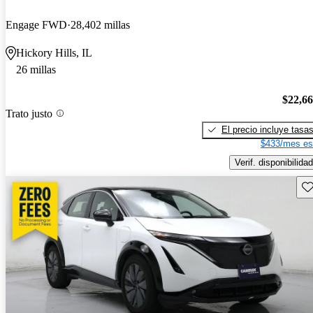
Engage FWD
28,402 millas
Hickory Hills, IL
26 millas
$22,6
Trato justo
El precio incluye tasa
$433/mes es
Verif. disponibilidad
Gu