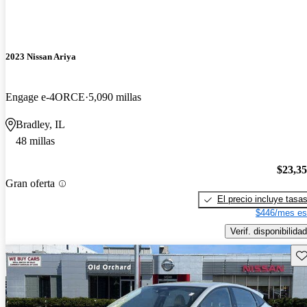
2023 Nissan Ariya
Engage e-4ORCE
5,090 millas
Bradley, IL
48 millas
$23,3
Gran oferta
El precio incluye tasa
$446/mes es
Verif. disponibilidad
Gu