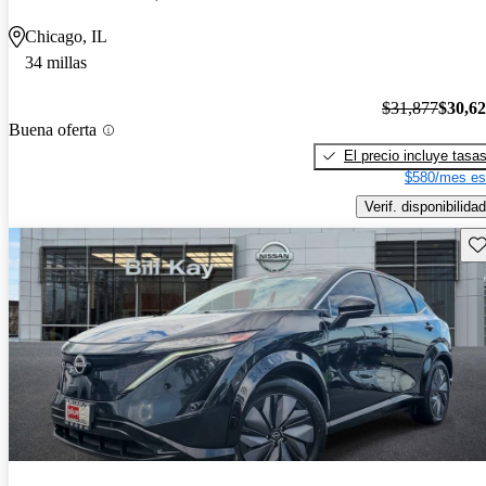
Chicago, IL
34 millas
$31,877
$30,6
Buena oferta
El precio incluye tasa
$580/mes es
Verif. disponibilidad
Gu