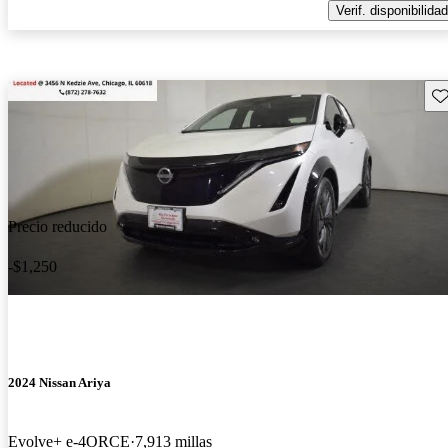
Verif. disponibilidad
Gu
Precio reducido
-$1,250
2024 Nissan Ariya
Evolve+ e-4ORCE
7,913 millas