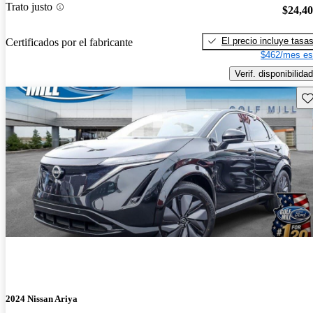
Trato justo
$24,4
El precio incluye tasa
Certificados por el fabricante
$462/mes es
Verif. disponibilidad
Gu
2024 Nissan Ariya