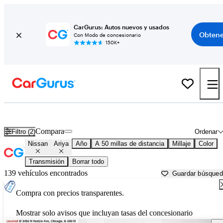
CarGurus: Autos nuevos y usados
Obtene
Con Modo de concesionario
150K+
Nissan Ariya usados en venta cerca de
Aurora, IL
Compara
Filtro (2)
Ordenar
Nissan
Ariya
Año
A 50 millas de distancia
Millaje
Color
Transmisión
Borrar todo
139 vehículos encontrados
Guardar búsque
Compra con precios transparentes.
Mostrar solo avisos que incluyan tasas del concesionario