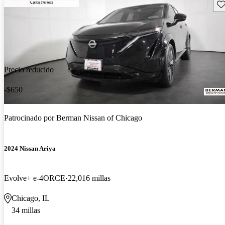
Gu
Precio reducido
-$650
Patrocinado por
Berman Nissan of Chicago
2024 Nissan Ariya
Evolve+ e-4ORCE
22,016 millas
Chicago, IL
34 millas