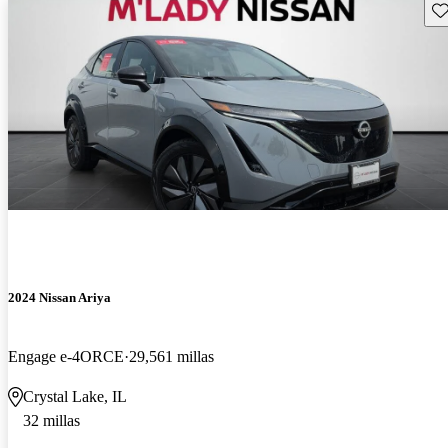
Gu
2024 Nissan Ariya
Engage e-4ORCE
29,561 millas
Crystal Lake, IL
32 millas