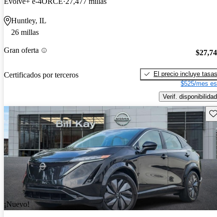
Evolve+ e-4ORCE
27,477 millas
Huntley, IL
26 millas
Gran oferta
$27,7
El precio incluye tasa
Certificados por terceros
$525/mes es
Verif. disponibilidad
Gu
¡Nuevo!