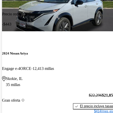
Precio reducido
-$443
2024 Nissan Ariya
Engage e-4ORCE
12,413 millas
Skokie, IL
35 millas
$22,296
$21,8
Gran oferta
El precio incluye tasa
$414/mes es