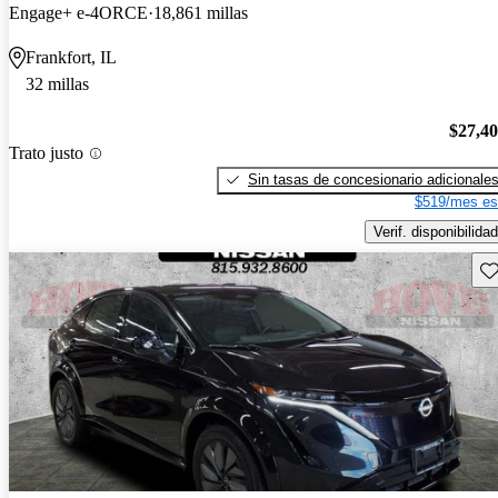
Engage+ e-4ORCE
18,861 millas
Frankfort, IL
32 millas
$27,4
Trato justo
Sin tasas de concesionario adicionale
$519/mes es
Verif. disponibilidad
Gu