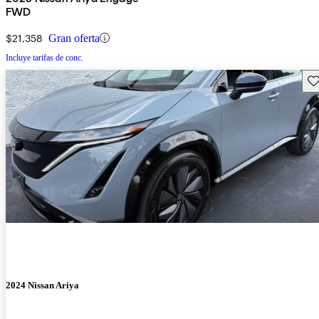
FWD
$21,358
Gran oferta
Incluye tarifas de conc.
Gu
2024 Nissan Ariya