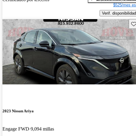
$525/mes es
Verif. disponibilidad
Gu
2023 Nissan Ariya
Engage FWD
9,094 millas