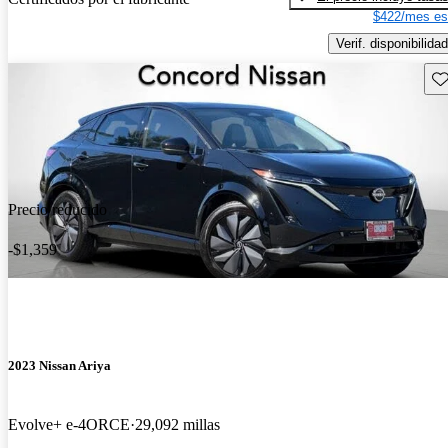
$422/mes es
Verif. disponibilidad
Gu
Precio reducido
-$1,359
2023 Nissan Ariya
Evolve+ e-4ORCE
29,092 millas