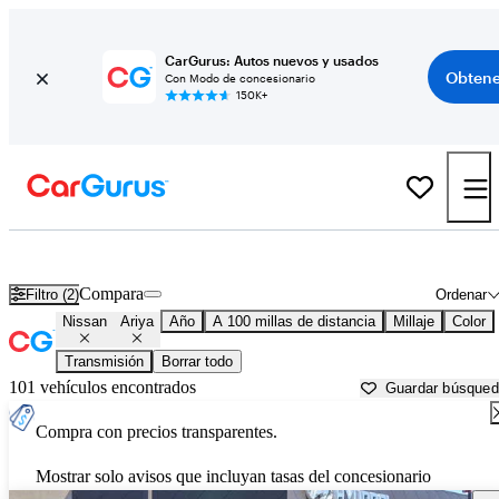
CarGurus: Autos nuevos y usados
Obtene
Con Modo de concesionario
150K+
Nissan Ariya usados en venta cerca de
Auburn, CA
Compara
Filtro (2)
Ordenar
Nissan
Ariya
Año
A 100 millas de distancia
Millaje
Color
Transmisión
Borrar todo
101 vehículos encontrados
Guardar búsque
Compra con precios transparentes.
Mostrar solo avisos que incluyan tasas del concesionario