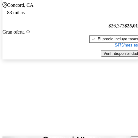
Concord, CA
83 millas
$26,373
$25,0
Gran oferta
El precio incluye tasa
$475/mes es
Verif. disponibilidad