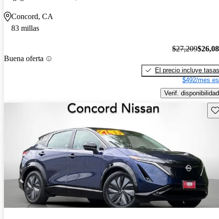
Concord, CA
83 millas
$27,209
$26,0
Buena oferta
El precio incluye tasa
$492/mes es
Verif. disponibilidad
Gu