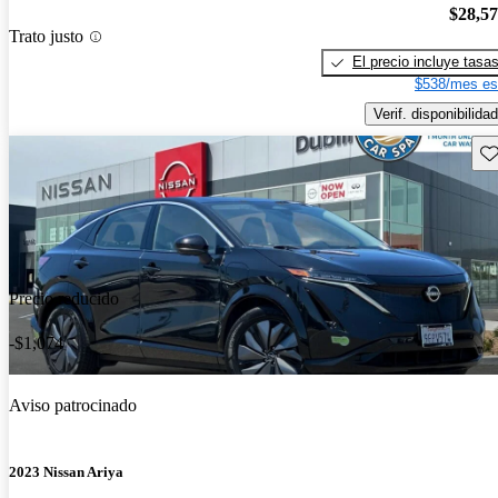
$28,5
Trato justo
El precio incluye tasa
$538/mes es
Verif. disponibilidad
Gu
Precio reducido
-$1,074
Aviso patrocinado
2023 Nissan Ariya