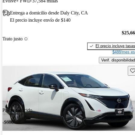
Evolve+ FWD
37,584 millas
Entrega a domicilio desde Daly City, CA
El precio incluye envío de $140
$25,6
Trato justo
El precio incluye tasa
$488/mes es
Verif. disponibilidad
Gu
Precio reducido
-$600