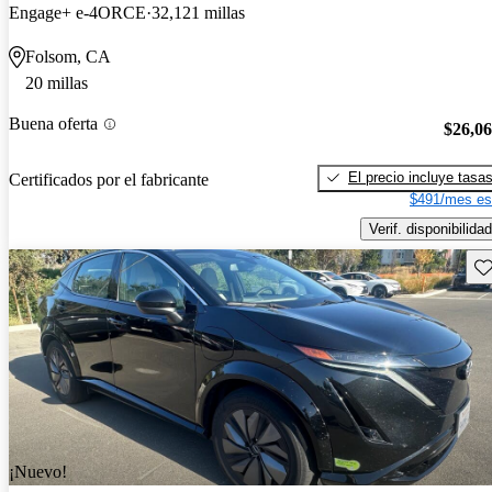
Engage+ e-4ORCE
32,121 millas
Folsom, CA
20 millas
Buena oferta
$26,0
El precio incluye tasa
Certificados por el fabricante
$491/mes es
Verif. disponibilidad
Gu
¡Nuevo!