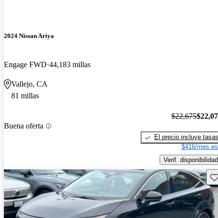
2024 Nissan Ariya
Engage FWD
44,183 millas
Vallejo, CA
81 millas
$22,675
$22,0
Buena oferta
El precio incluye tasa
$416/mes es
Verif. disponibilidad
Gu