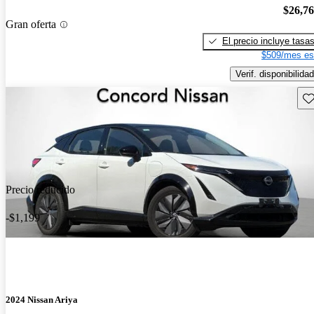
$26,7
Gran oferta
El precio incluye tasa
$509/mes es
Verif. disponibilidad
Gu
Precio reducido
-$1,199
2024 Nissan Ariya