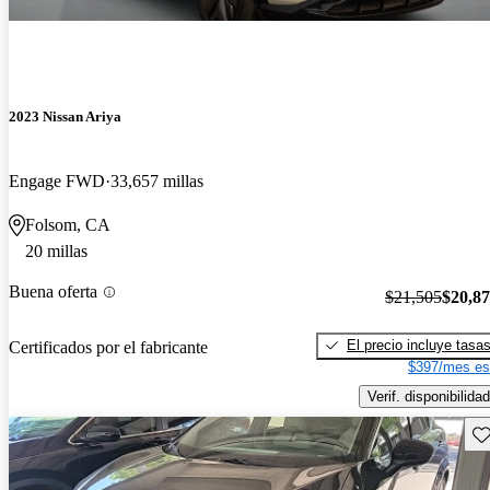
2023 Nissan Ariya
Engage FWD
33,657 millas
Folsom, CA
20 millas
Buena oferta
$21,505
$20,8
El precio incluye tasa
Certificados por el fabricante
$397/mes es
Verif. disponibilidad
Gu