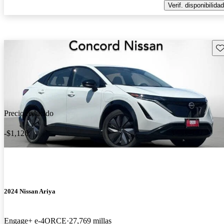
Verif. disponibilidad
Gu
Precio reducido
-$1,126
2024 Nissan Ariya
Engage+ e-4ORCE
27,769 millas