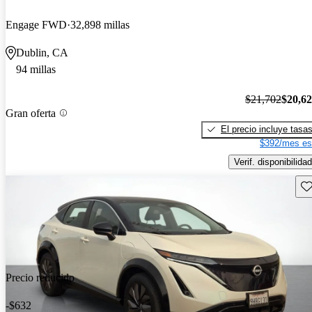
Engage FWD
32,898 millas
Dublin, CA
94 millas
$21,702
$20,6
Gran oferta
El precio incluye tasa
$392/mes es
Verif. disponibilidad
Gu
Precio reducido
-$632