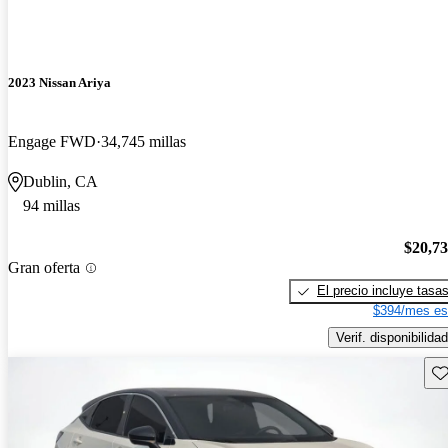
2023 Nissan Ariya
Engage FWD
34,745 millas
Dublin, CA
94 millas
$20,7
Gran oferta
El precio incluye tasa
$394/mes es
Verif. disponibilidad
Gu