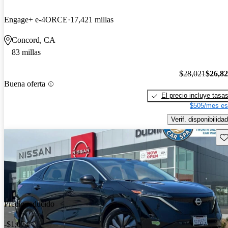
Engage+ e-4ORCE
17,421 millas
Concord, CA
83 millas
$28,021
$26,8
Buena oferta
El precio incluye tasa
$505/mes es
Verif. disponibilidad
Gu
Precio reducido
-$1,074