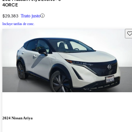
4ORCE
$29,383
Trato justo
Incluye tarifas de conc.
Gu
2024 Nissan Ariya