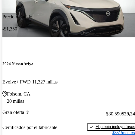
Precio reducido
-$1,350
2024 Nissan Ariya
Evolve+ FWD
11,327 millas
Folsom, CA
20 millas
Gran oferta
$30,590
$29,2
El precio incluye tasa
Certificados por el fabricante
$551/mes es