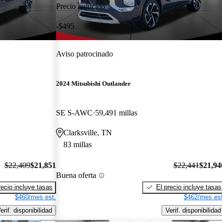
Precio reducido
-$495
Aviso patrocinado
2024 Mitsubishi Outlander
SE S-AWC
59,491 millas
Clarksville, TN
83 millas
$22,409
$21,851
$22,441
$21,94
Buena oferta
recio incluye tasas
El precio incluye tasas
$460/mes est.
$462/mes est
erif. disponibilidad
Verif. disponibilidad