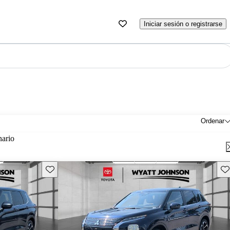
Iniciar sesión o registrarse
Ordenar
nario
Guarda este Aviso
Gu