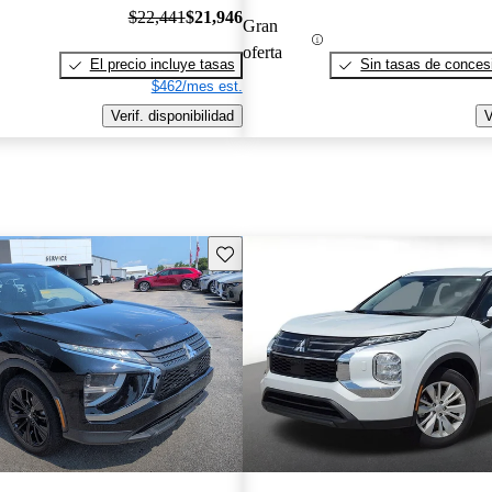
$22,441
$21,946
Gran
oferta
El precio incluye tasas
Sin tasas de concesi
$462/mes est.
Verif. disponibilidad
V
Guarda este Aviso