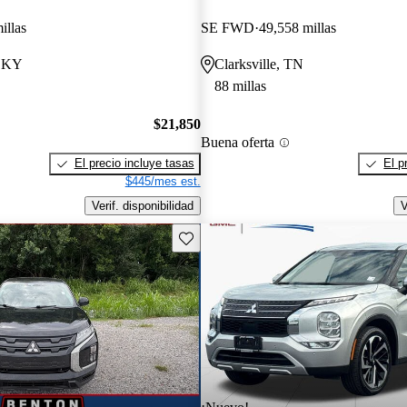
illas
SE FWD
49,558 millas
, KY
Clarksville, TN
88 millas
$21,850
Buena oferta
El precio incluye tasas
El p
$445/mes est.
Verif. disponibilidad
V
Guarda este Aviso