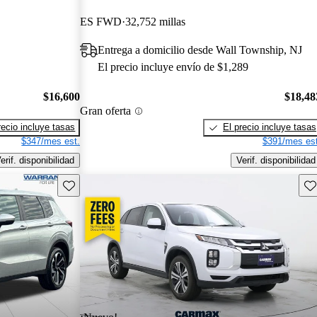
ES FWD
32,752 millas
Entrega a domicilio desde Wall Township, NJ
El precio incluye envío de $1,289
$16,600
$18,48
Gran oferta
recio incluye tasas
El precio incluye tasas
$347/mes est.
$391/mes est
erif. disponibilidad
Verif. disponibilidad
Guarda este Aviso
Gu