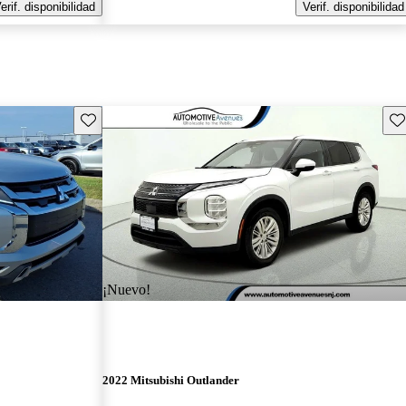
erif. disponibilidad
Verif. disponibilidad
Guarda este Aviso
Gu
¡Nuevo!
2022 Mitsubishi Outlander