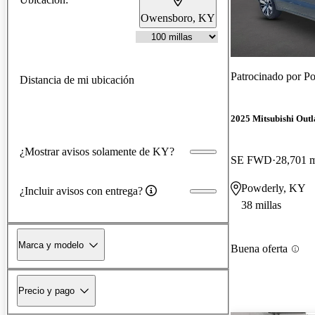
Owensboro, KY
Patrocinado por
Po
Distancia de mi ubicación
2025 Mitsubishi Out
¿Mostrar avisos solamente de KY?
SE FWD
28,701 m
Powderly, KY
¿Incluir avisos con entrega?
38 millas
Marca y modelo
Buena oferta
Precio y pago