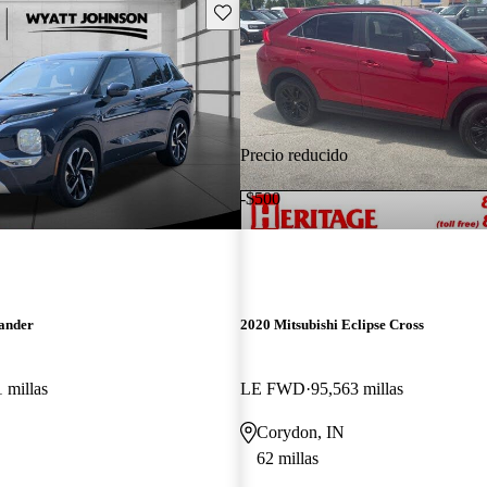
Guarda este Aviso
Precio reducido
-$500
lander
2020 Mitsubishi Eclipse Cross
 millas
LE FWD
95,563 millas
Corydon, IN
62 millas