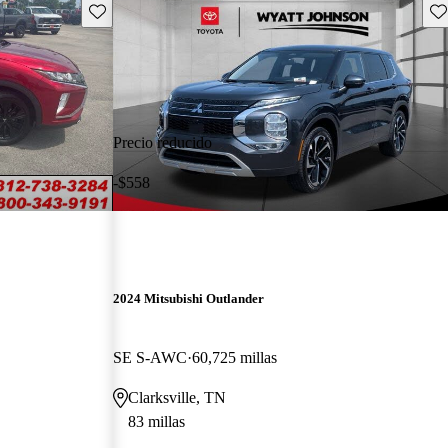
Guarda este Aviso
Gu
Precio reducido
-$558
2024 Mitsubishi Outlander
SE S-AWC
60,725 millas
Clarksville, TN
83 millas