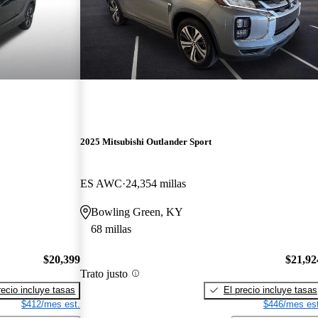
2025 Mitsubishi Outlander Sport
ES AWC
24,354 millas
Bowling Green, KY
68 millas
$20,399
$21,92
Trato justo
recio incluye tasas
El precio incluye tasas
$412/mes est.
$446/mes est