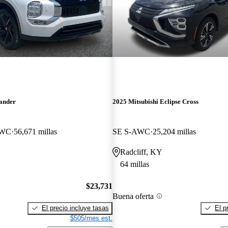
lander
2025 Mitsubishi Eclipse Cross
AWC
56,671 millas
SE S-AWC
25,204 millas
Radcliff, KY
64 millas
$23,731
Buena oferta
El precio incluye tasas
El p
$505/mes est.