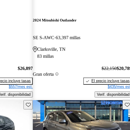
2024 Mitsubishi Outlander
SE S-AWC
63,397 millas
Clarksville, TN
83 millas
$26,897
$22,150
$20,78
Gran oferta
recio incluye tasas
El precio incluye tasas
$557/mes est.
$435/mes est
erif. disponibilidad
Verif. disponibilidad
Guarda este Aviso
Gu