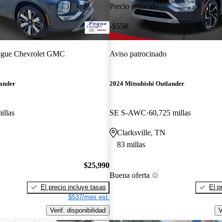
Precio reducido
-$558
gue Chevrolet GMC
Aviso patrocinado
lander
2024 Mitsubishi Outlander
illas
SE S-AWC
60,725 millas
Clarksville, TN
83 millas
$25,990
Buena oferta
El precio incluye tasas
El p
$537/mes est.
Verif. disponibilidad
V