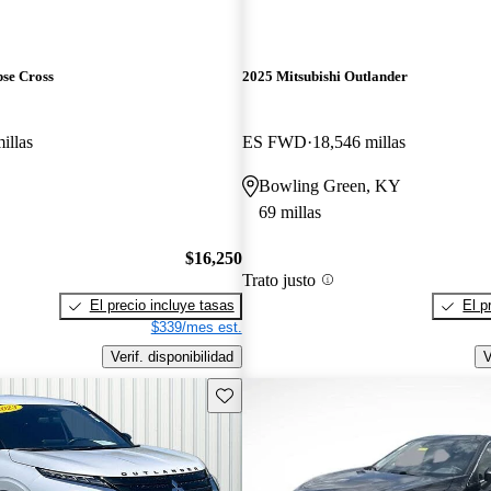
pse Cross
2025 Mitsubishi Outlander
illas
ES FWD
18,546 millas
Bowling Green, KY
69 millas
$16,250
Trato justo
El precio incluye tasas
El p
$339/mes est.
Verif. disponibilidad
V
Guarda este Aviso