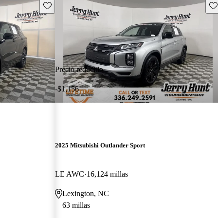
Guarda este Aviso
Gu
Precio reducido
-$1,156
2025 Mitsubishi Outlander Sport
LE AWC
16,124 millas
Lexington, NC
63 millas