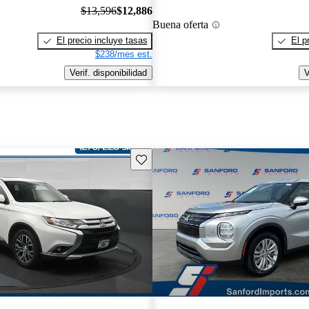
$13,596
$12,886
Buena oferta
El precio incluye tasas
El p
$238/mes est.
Verif. disponibilidad
V
Guarda este Aviso