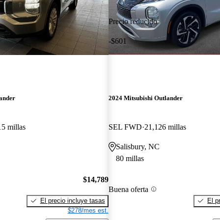
Precio reducido
-$601
lander
2024 Mitsubishi Outlander
5 millas
SEL FWD
21,126 millas
Salisbury, NC
80 millas
$14,789
Buena oferta
El precio incluye tasas
El p
$278/mes est.