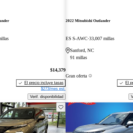
lander
2022 Mitsubishi Outlander
illas
ES S-AWC
33,007 millas
Sanford, NC
91 millas
$14,379
Gran oferta
El precio incluye tasas
El p
$273/mes est.
Verif. disponibilidad
V
Guarda este Aviso