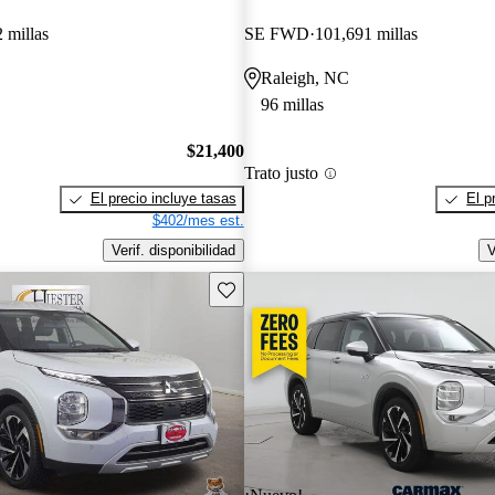
 millas
SE FWD
101,691 millas
Raleigh, NC
96 millas
$21,400
Trato justo
El precio incluye tasas
El p
$402/mes est.
Verif. disponibilidad
V
Guarda este Aviso