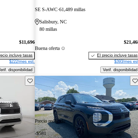
SE S-AWC
61,489 millas
Salisbury, NC
80 millas
$11,696
$21,46
Buena oferta
recio incluye tasas
El precio incluye tasas
$222/mes est.
$393/mes est
erif. disponibilidad
Verif. disponibilidad
Guarda este Aviso
Gu
Precio reducido
-$581