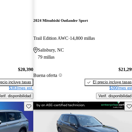
2024 Mitsubishi Outlander Sport
Trail Edition AWC
14,800 millas
Salisbury, NC
79 millas
$20,390
$21,29
Buena oferta
recio incluye tasas
El precio incluye tasas
$383/mes est.
$390/mes est
erif. disponibilidad
Verif. disponibilidad
Guarda este Aviso
Gu