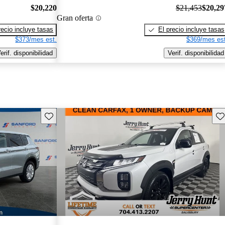
$20,220
$21,453
$20,29
Gran oferta
recio incluye tasas
El precio incluye tasas
$373/mes est.
$369/mes est
erif. disponibilidad
Verif. disponibilidad
Guarda este Aviso
Gu