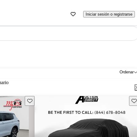
Iniciar sesión o registrarse
Ordenar
nario
Guarda este Aviso
Gu