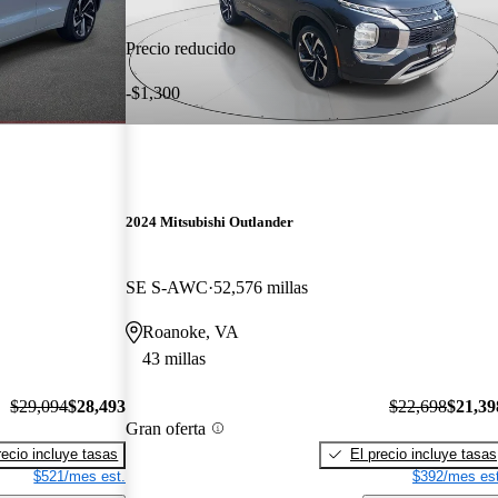
Precio reducido
-$1,300
2024 Mitsubishi Outlander
SE S-AWC
52,576 millas
Roanoke, VA
43 millas
$29,094
$28,493
$22,698
$21,39
Gran oferta
recio incluye tasas
El precio incluye tasas
$521/mes est.
$392/mes est