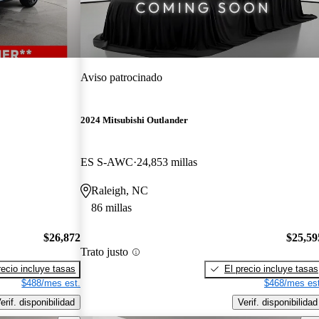
Aviso patrocinado
2024 Mitsubishi Outlander
ES S-AWC
24,853 millas
Raleigh, NC
86 millas
$26,872
$25,59
Trato justo
recio incluye tasas
El precio incluye tasas
$488/mes est.
$468/mes est
erif. disponibilidad
Verif. disponibilidad