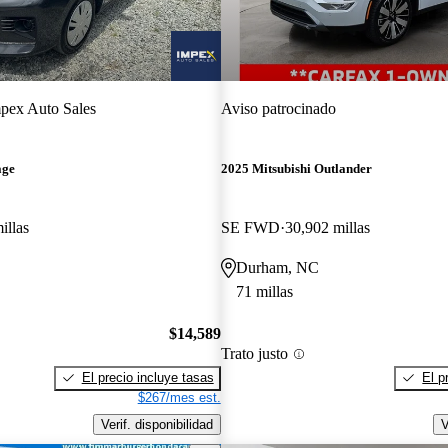
pex Auto Sales
Aviso patrocinado
age
2025 Mitsubishi Outlander
illas
SE FWD
30,902 millas
Durham, NC
71 millas
$14,589
Trato justo
El precio incluye tasas
El p
$267/mes est.
Verif. disponibilidad
V