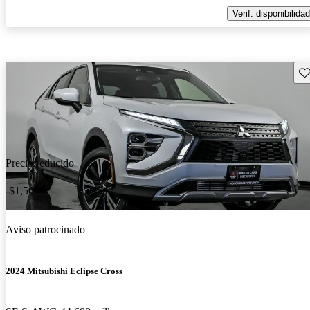
Verif. disponibilidad
Gu
Precio reducido
-$1,500
Aviso patrocinado
2024 Mitsubishi Eclipse Cross