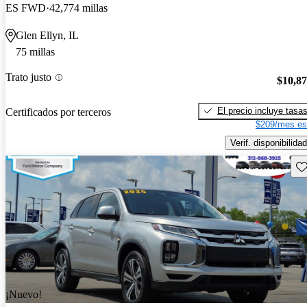
ES FWD
42,774 millas
Glen Ellyn, IL
75 millas
Trato justo
$10,8
El precio incluye tasa
Certificados por terceros
$209/mes es
Verif. disponibilidad
Gu
¡Nuevo!