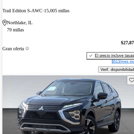
Trail Edition S-AWC
15,005 millas
Northlake, IL
79 millas
$27,8
Gran oferta
El precio incluye tasa
$513/mes es
Verif. disponibilidad
Gu