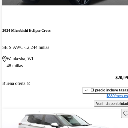
2024 Mitsubishi Eclipse Cross
SE S-AWC
12,244 millas
Waukesha, WI
48 millas
$20,9
Buena oferta
El precio incluye tasa
$389/mes es
Verif. disponibilidad
Gu