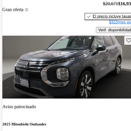
$20,671
$16,9
Gran oferta
El precio incluye tasa
$322/mes es
Verif. disponibilidad
Gu
Aviso patrocinado
2025 Mitsubishi Outlander