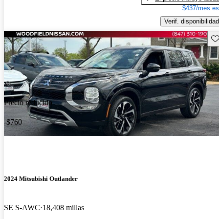
$437/mes es
Verif. disponibilidad
Gu
Precio reducido
-$760
2024 Mitsubishi Outlander
SE S-AWC
18,408 millas