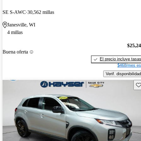
SE S-AWC
30,562 millas
Janesville, WI
4 millas
$25,2
Buena oferta
El precio incluye tasa
$468/mes es
Verif. disponibilidad
Gu