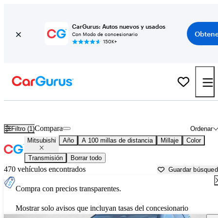
CarGurus: Autos nuevos y usados
Obtene
Con Modo de concesionario
150K+
Autos Mitsubishi usados en venta cerca de
Janesville, WI
Compara
Filtro (1)
Ordenar
Mitsubishi
Año
A 100 millas de distancia
Millaje
Color
Transmisión
Borrar todo
470 vehículos encontrados
Guardar búsque
Compra con precios transparentes.
Mostrar solo avisos que incluyan tasas del concesionario