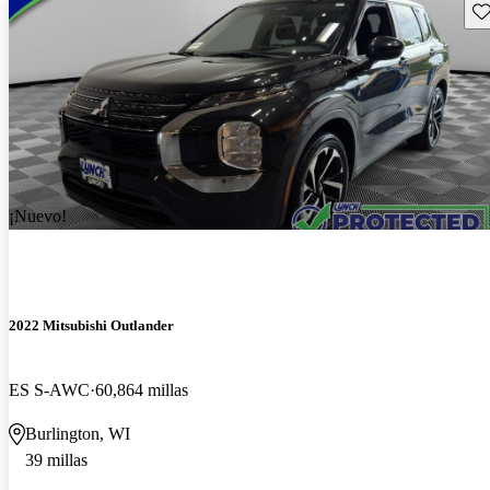
Gu
¡Nuevo!
2022 Mitsubishi Outlander
ES S-AWC
60,864 millas
Burlington, WI
39 millas