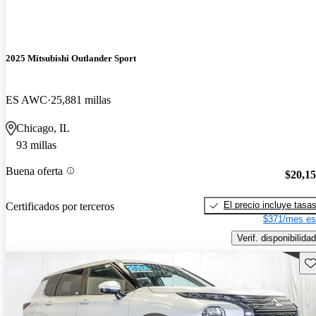
2025 Mitsubishi Outlander Sport
ES AWC
25,881 millas
Chicago, IL
93 millas
Buena oferta
$20,1
El precio incluye tasa
Certificados por terceros
$371/mes es
Verif. disponibilidad
Gu