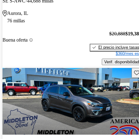
SE S-AWC
44,688 millas
Aurora, IL
76 millas
$20,888
$19,3
Buena oferta
El precio incluye tasa
$360/mes es
Verif. disponibilidad
Gu