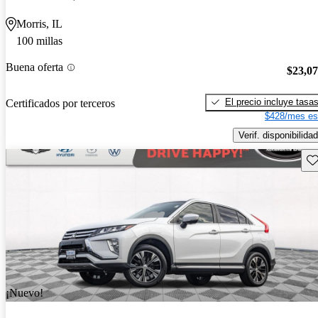
Morris, IL
100 millas
Buena oferta
$23,0
El precio incluye tasa
Certificados por terceros
$428/mes es
Verif. disponibilidad
Gu
¡Nuevo!