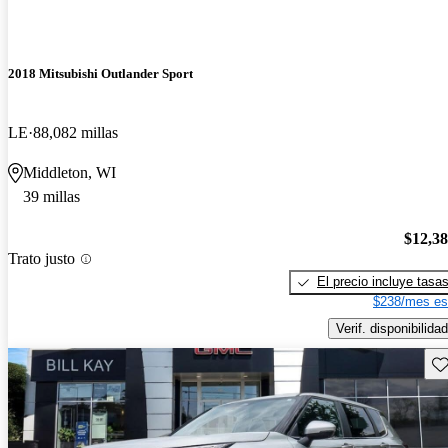
2018 Mitsubishi Outlander Sport
LE
88,082 millas
Middleton, WI
39 millas
$12,3
Trato justo
El precio incluye tasa
$238/mes es
Verif. disponibilidad
Gu