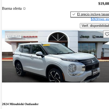
$19,0
Buena oferta
El precio incluye tasa
$363/mes es
Verif. disponibilidad
Gu
2024 Mitsubishi Outlander