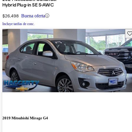
Hybrid Plug-in SE S-AWC
$26,498
Buena oferta
Incluye tarifas de conc.
Gu
2019 Mitsubishi Mirage G4