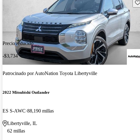
Gu
Precio reducido
-$3,734
Patrocinado por
AutoNation Toyota Libertyville
2022 Mitsubishi Outlander
ES S-AWC
88,190 millas
Libertyville, IL
62 millas