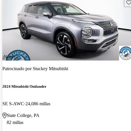
Gu
¡Nuevo!
Patrocinado por
Stuckey Mitsubishi
2024 Mitsubishi Outlander
SE S-AWC
24,086 millas
State College, PA
82 millas