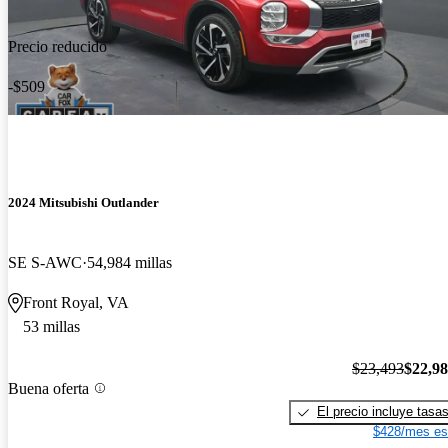
Precio reducido
-$509
2024 Mitsubishi Outlander
SE S-AWC
54,984 millas
Front Royal, VA
53 millas
$23,493
$22,9
Buena oferta
El precio incluye tasa
$428/mes es