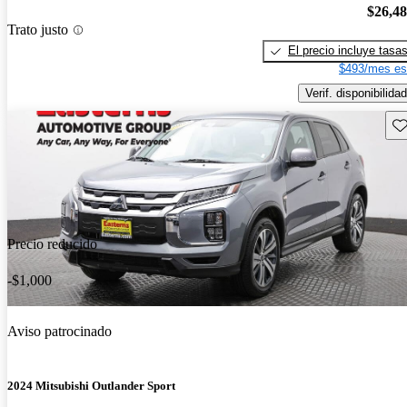
$26,4
Trato justo
El precio incluye tasa
$493/mes es
Verif. disponibilidad
Gu
Precio reducido
-$1,000
Aviso patrocinado
2024 Mitsubishi Outlander Sport