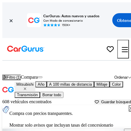
CarGurus: Autos nuevos y usados
Obtene
Con Modo de concesionario
150K+
Autos Mitsubishi usados en venta cerca de
Hagerstown, MD
Compara
Filtro (1)
Ordenar
Mitsubishi
Año
A 100 millas de distancia
Millaje
Color
Transmisión
Borrar todo
608 vehículos encontrados
Guardar búsque
Compra con precios transparentes.
Mostrar solo avisos que incluyan tasas del concesionario