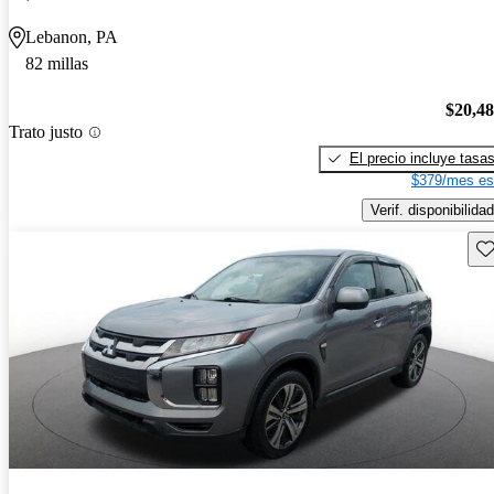
Lebanon, PA
82 millas
$20,4
Trato justo
El precio incluye tasa
$379/mes es
Verif. disponibilidad
Gu