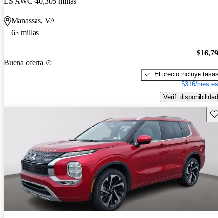
ES AWC
40,305 millas
Manassas, VA
63 millas
$16,7
Buena oferta
El precio incluye tasa
$316/mes es
Verif. disponibilidad
Gu