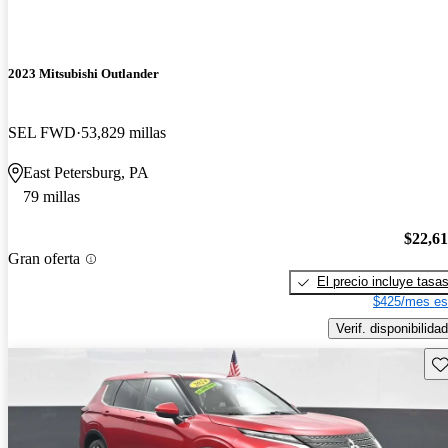
2023 Mitsubishi Outlander
SEL FWD
53,829 millas
East Petersburg, PA
79 millas
$22,6
Gran oferta
El precio incluye tasa
$425/mes es
Verif. disponibilidad
Gu