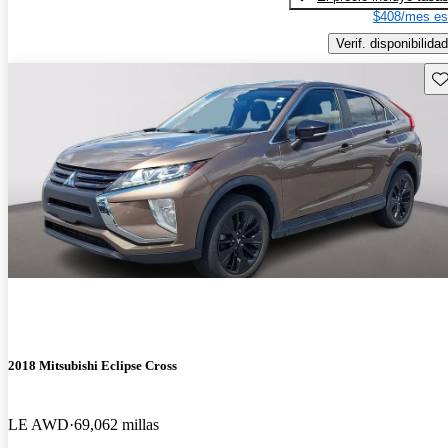
$408/mes es
Verif. disponibilidad
Gu
2018 Mitsubishi Eclipse Cross
LE AWD
69,062 millas