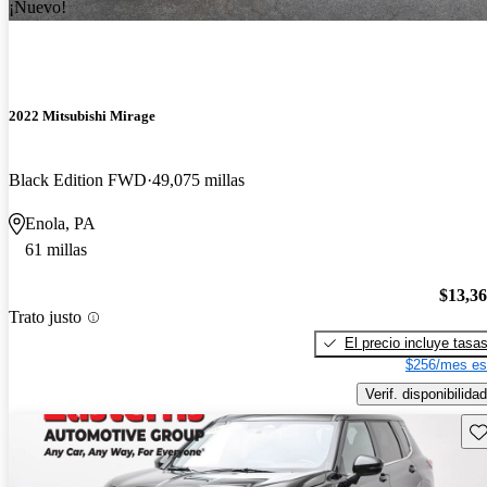
¡Nuevo!
2022 Mitsubishi Mirage
Black Edition FWD
49,075 millas
Enola, PA
61 millas
$13,3
Trato justo
El precio incluye tasa
$256/mes es
Verif. disponibilidad
Gu