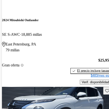
2024 Mitsubishi Outlander
SE S-AWC
18,885 millas
East Petersburg, PA
79 millas
$25,9
Gran oferta
El precio incluye tasa
$483/mes es
Verif. disponibilidad
Gu