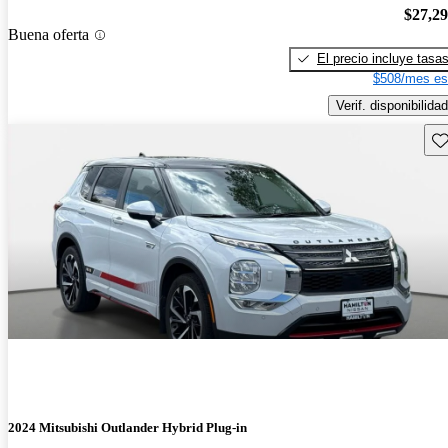
$27,2
Buena oferta
El precio incluye tasa
$508/mes es
Verif. disponibilidad
Gu
2024 Mitsubishi Outlander Hybrid Plug-in