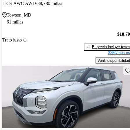
LE S-AWC AWD
38,780 millas
Towson, MD
61 millas
$18,7
Trato justo
El precio incluye tasa
$359/mes es
Verif. disponibilidad
Gu