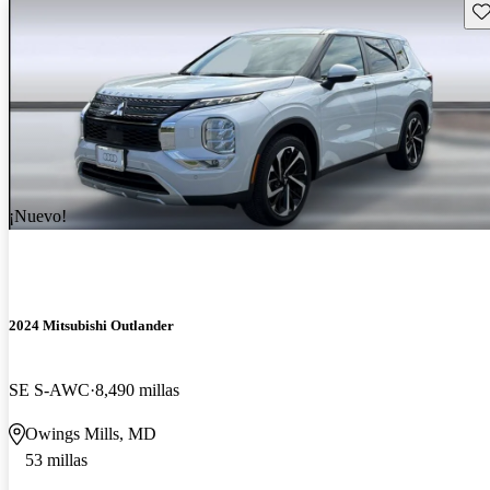
Gu
¡Nuevo!
2024 Mitsubishi Outlander
SE S-AWC
8,490 millas
Owings Mills, MD
53 millas