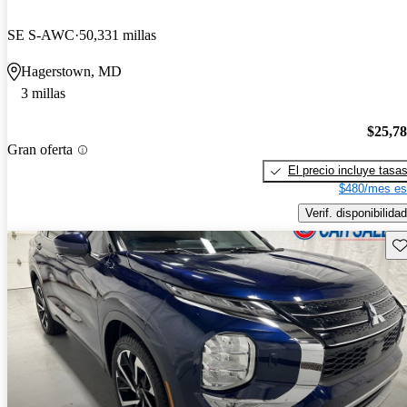
SE S-AWC
50,331 millas
Hagerstown, MD
3 millas
$25,7
Gran oferta
El precio incluye tasa
$480/mes es
Verif. disponibilidad
Gu