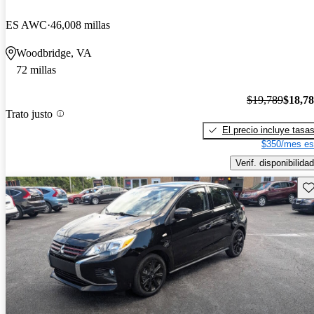
ES AWC
46,008 millas
Woodbridge, VA
72 millas
$19,789
$18,7
Trato justo
El precio incluye tasa
$350/mes es
Verif. disponibilidad
Gu