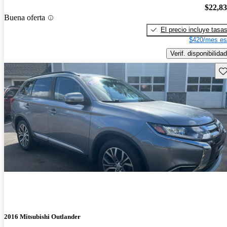
$22,8
Buena oferta
El precio incluye tasa
$420/mes es
Verif. disponibilidad
Gu
2016 Mitsubishi Outlander