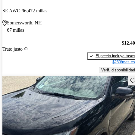
SE AWC
96,472 millas
Somersworth, NH
67 millas
$12,4
Trato justo
El precio incluye tasa
$239/mes es
Verif. disponibilidad
Gu