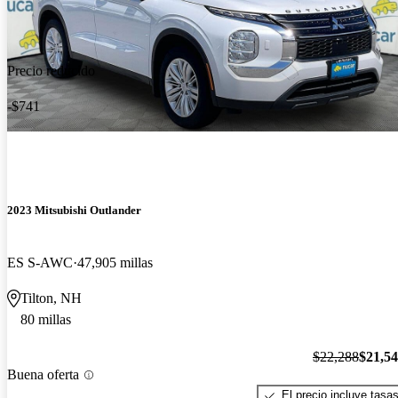
Precio reducido
-$741
2023 Mitsubishi Outlander
ES S-AWC
47,905 millas
Tilton, NH
80 millas
$22,288
$21,5
Buena oferta
El precio incluye tasa