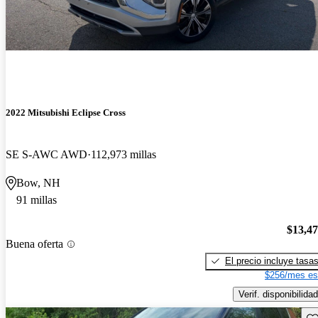
2022 Mitsubishi Eclipse Cross
SE S-AWC AWD
112,973 millas
Bow, NH
91 millas
$13,4
Buena oferta
El precio incluye tasa
$256/mes es
Verif. disponibilidad
Gu