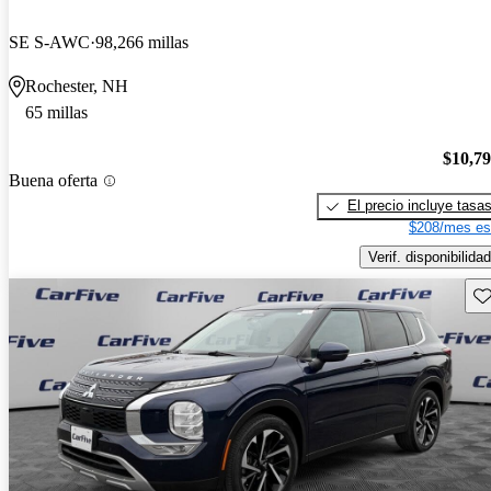
SE S-AWC
98,266 millas
Rochester, NH
65 millas
$10,7
Buena oferta
El precio incluye tasa
$208/mes es
Verif. disponibilidad
Gu