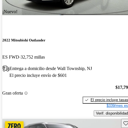
¡Nuevo!
2022 Mitsubishi Outlander
ES FWD
32,752 millas
Entrega a domicilio desde Wall Township, NJ
El precio incluye envío de $601
$17,7
Gran oferta
El precio incluye tasa
$339/mes es
Verif. disponibilidad
Gu