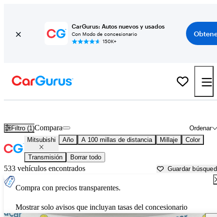
CarGurus: Autos nuevos y usados
Obtene
Con Modo de concesionario
150K+
Autos Mitsubishi usados en venta cerca de
Auburn, ME
Compara
Filtro (1)
Ordenar
Mitsubishi
Año
A 100 millas de distancia
Millaje
Color
Transmisión
Borrar todo
533 vehículos encontrados
Guardar búsque
Compra con precios transparentes.
Mostrar solo avisos que incluyan tasas del concesionario