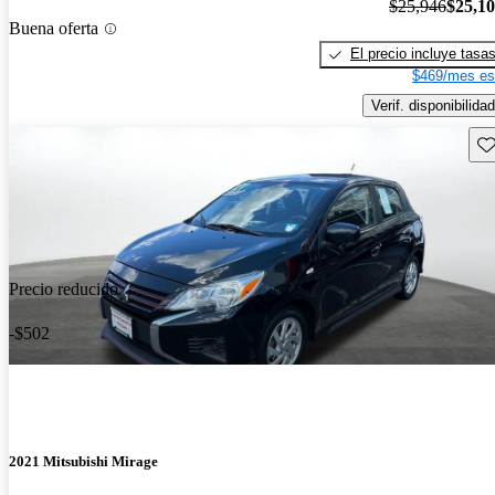
$25,946
$25,1
Buena oferta
El precio incluye tasa
$469/mes es
Verif. disponibilidad
Gu
Precio reducido
-$502
2021 Mitsubishi Mirage