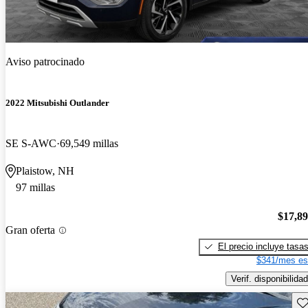
Aviso patrocinado
2022 Mitsubishi Outlander
SE S-AWC
69,549 millas
Plaistow, NH
97 millas
$17,8
Gran oferta
El precio incluye tasa
$341/mes es
Verif. disponibilidad
Gu