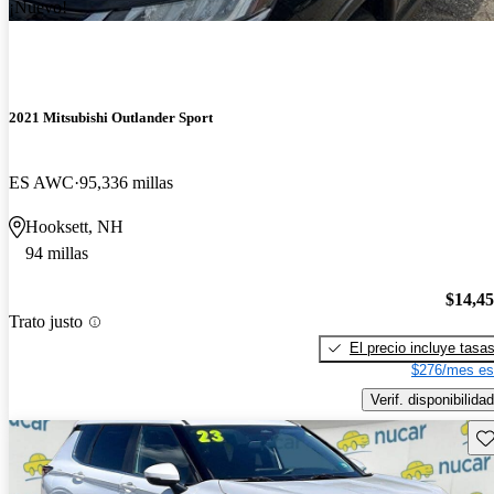
¡Nuevo!
2021 Mitsubishi Outlander Sport
ES AWC
95,336 millas
Hooksett, NH
94 millas
$14,4
Trato justo
El precio incluye tasa
$276/mes es
Verif. disponibilidad
Gu