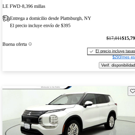
LE FWD
8,396 millas
Entrega a domicilio desde Plattsburgh, NY
El precio incluye envío de $395
$17,011
$15,7
Buena oferta
El precio incluye tasa
$293/mes es
Verif. disponibilidad
Gu