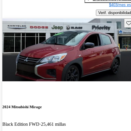
$403/mes es
Verif. disponibilidad
Gu
2024 Mitsubishi Mirage
Black Edition FWD
25,461 millas