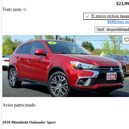
$23,9
Trato justo
El precio incluye tasa
$445/mes es
Verif. disponibilidad
Gu
Aviso patrocinado
2018 Mitsubishi Outlander Sport