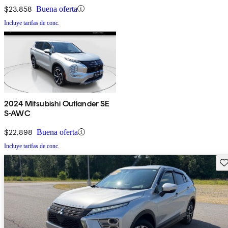
$23,858
Buena oferta
Incluye tarifas de conc.
2024 Mitsubishi Outlander SE
S-AWC
$22,898
Buena oferta
Incluye tarifas de conc.
Gu