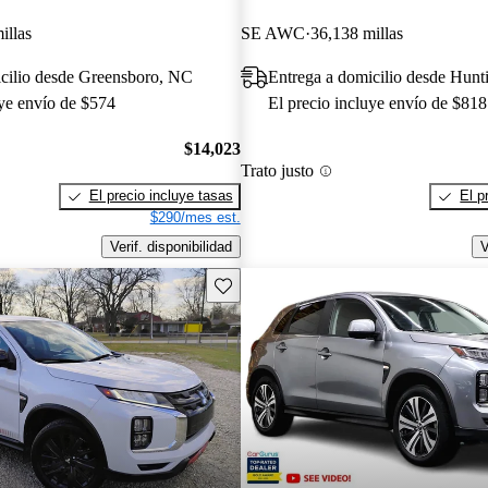
illas
SE AWC
36,138 millas
icilio desde Greensboro, NC
Entrega a domicilio desde Hun
uye envío de $574
El precio incluye envío de $818
$14,023
Trato justo
El precio incluye tasas
El p
$290/mes est.
Verif. disponibilidad
V
Guarda este Aviso