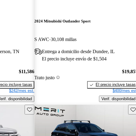
2024 Mitsubishi Outlander Sport
S AWC
30,108 millas
derson, TN
Entrega a domicilio desde Dundee, IL
El precio incluye envío de $1,504
$11,586
$19,85
Trato justo
recio incluye tasas
El precio incluye tasas
$242/mes est.
$400/mes est
erif. disponibilidad
Verif. disponibilidad
Guarda este Aviso
Gu