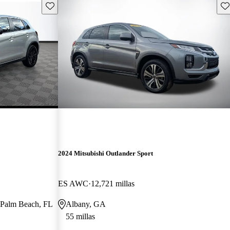
Guarda este Aviso
Gu
2024 Mitsubishi Outlander Sport
ES AWC
12,721 millas
t Palm Beach, FL
Albany, GA
55 millas