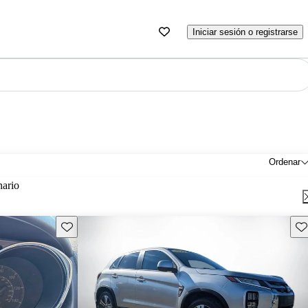
Iniciar sesión o registrarse
Ordenar
nario
Guarda este Aviso
Gu