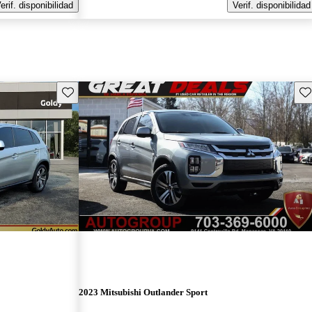
erif. disponibilidad
Verif. disponibilidad
Guarda este Aviso
Gu
2023 Mitsubishi Outlander Sport