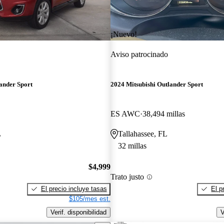
¡Nuevo!
Aviso patrocinado
ander Sport
2024 Mitsubishi Outlander Sport
ES AWC
38,494 millas
L
Tallahassee, FL
32 millas
$4,999
Trato justo
El precio incluye tasas
El p
$105/mes est.
Verif. disponibilidad
V