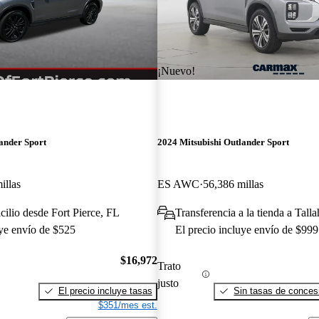
¡Nuevo!
ander Sport
2024 Mitsubishi Outlander Sport
illas
ES AWC
56,386 millas
cilio desde Fort Pierce, FL
Transferencia a la tienda a Tall
uye envío de $525
El precio incluye envío de $999
$16,972
Trato
justo
El precio incluye tasas
Sin tasas de concesi
$351/mes est.