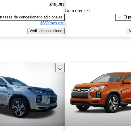
$19,297
Gran oferta
n tasas de concesionario adicionales
El p
$389/mes est.
Verif. disponibilidad
V
Guarda este Aviso