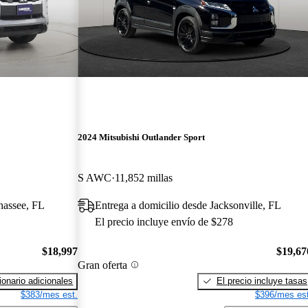
2024 Mitsubishi Outlander Sport
S AWC
11,852 millas
ahassee, FL
Entrega a domicilio desde Jacksonville, FL
El precio incluye envío de $278
$18,997
$19,67
Gran oferta
onario adicionales
El precio incluye tasas
$383/mes est.
$396/mes est