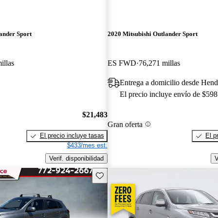
ander Sport
2020 Mitsubishi Outlander Sport
illas
ES FWD
76,271 millas
Entrega a domicilio desde Hen
El precio incluye envío de $598
$21,483
Gran oferta
El precio incluye tasas
El p
$433/mes est.
Verif. disponibilidad
V
Guarda este Aviso