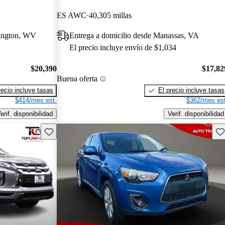
ES AWC
40,305 millas
tington, WV
Entrega a domicilio desde Manassas, VA
El precio incluye envío de $1,034
$20,390
$17,82
Buena oferta
recio incluye tasas
El precio incluye tasas
$414/mes est.
$362/mes est
erif. disponibilidad
Verif. disponibilidad
Guarda este Aviso
Gu