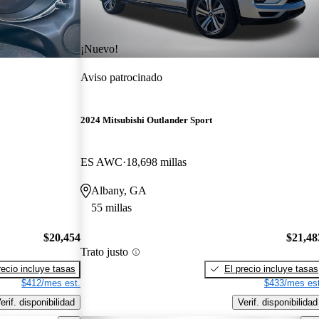
¡Nuevo!
Aviso patrocinado
2024 Mitsubishi Outlander Sport
ES AWC
18,698 millas
Albany, GA
55 millas
$20,454
$21,48
Trato justo
recio incluye tasas
El precio incluye tasas
$412/mes est.
$433/mes est
erif. disponibilidad
Verif. disponibilidad