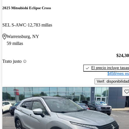
2025 Mitsubishi Eclipse Cross
SEL S-AWC
12,783 millas
Warrensburg, NY
59 millas
$24,3
Trato justo
El precio incluye tasa
$458/mes es
Verif. disponibilidad
Gu