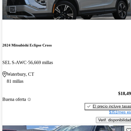
2024 Mitsubishi Eclipse Cross
SEL S-AWC
56,669 millas
Waterbury, CT
81 millas
$18,4
Buena oferta
El precio incluye tasa
$351/mes es
Verif. disponibilidad
Gu