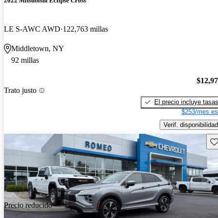
2022 Mitsubishi Eclipse Cross
LE S-AWC AWD
122,763 millas
Middletown, NY
92 millas
$12,9
Trato justo
El precio incluye tasa
$253/mes es
Verif. disponibilidad
Gu
Precio reducido