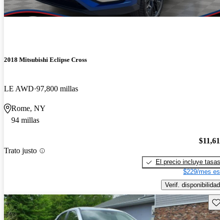
2018 Mitsubishi Eclipse Cross
LE AWD
97,800 millas
Rome, NY
94 millas
$11,6
Trato justo
El precio incluye tasa
$229/mes es
Verif. disponibilidad
Gu