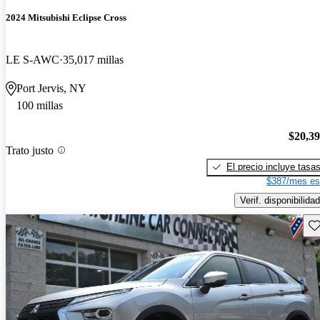
2024 Mitsubishi Eclipse Cross
LE S-AWC
35,017 millas
Port Jervis, NY
100 millas
$20,3
Trato justo
El precio incluye tasa
$387/mes es
Verif. disponibilidad
Gu