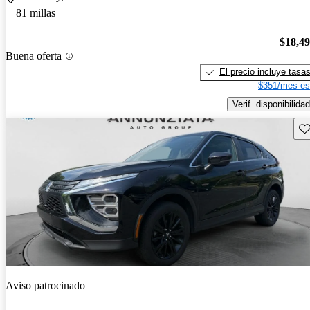
81 millas
$18,4
Buena oferta
El precio incluye tasa
$351/mes es
Verif. disponibilidad
Gu
Aviso patrocinado