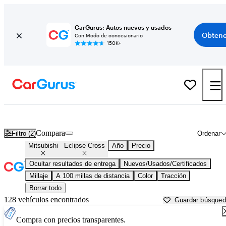
CarGurus: Autos nuevos y usados
Obtene
Con Modo de concesionario
150K+
Mitsubishi Eclipse Cross usados en venta cerca de
Albany, NY
Compara
Filtro (2)
Ordenar
Mitsubishi
Eclipse Cross
Año
Precio
Ocultar resultados de entrega
Nuevos/Usados/Certificados
Millaje
A 100 millas de distancia
Color
Tracción
Borrar todo
128 vehículos encontrados
Guardar búsque
Compra con precios transparentes.