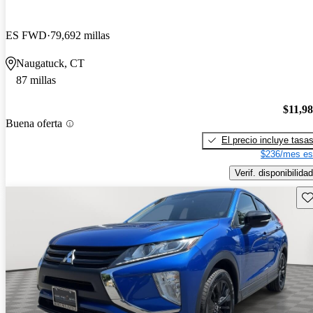
ES FWD
79,692 millas
Naugatuck, CT
87 millas
$11,9
Buena oferta
El precio incluye tasa
$236/mes es
Verif. disponibilidad
Gu