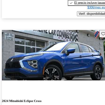
El precio incluye tasa
$306/mes es
Verif. disponibilidad
Gu
2024 Mitsubishi Eclipse Cross