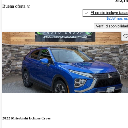
$12,1
Buena oferta
El precio incluye tasa
$239/mes es
Verif. disponibilidad
Gu
2022 Mitsubishi Eclipse Cross