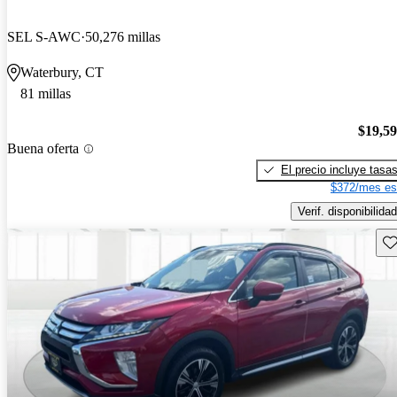
SEL S-AWC
50,276 millas
Waterbury, CT
81 millas
$19,5
Buena oferta
El precio incluye tasa
$372/mes es
Verif. disponibilidad
Gu