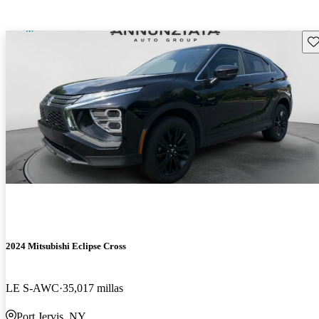
Gu
2024 Mitsubishi Eclipse Cross
LE S-AWC
35,017 millas
Port Jervis, NY