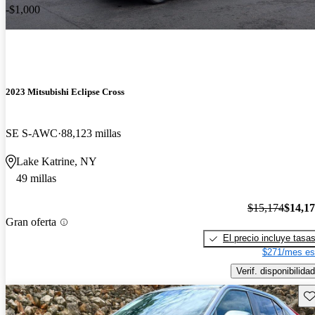
-$1,000
2023 Mitsubishi Eclipse Cross
SE S-AWC
88,123 millas
Lake Katrine, NY
49 millas
$15,174
$14,1
Gran oferta
El precio incluye tasa
$271/mes es
Verif. disponibilidad
Gu