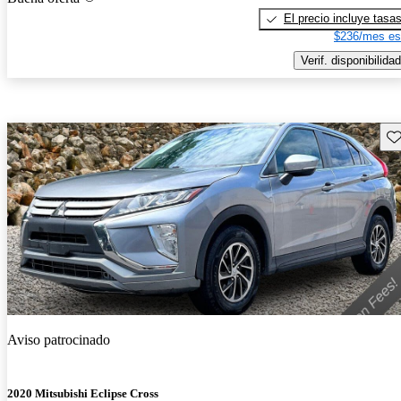
El precio incluye tasa
$236/mes es
Verif. disponibilidad
Gu
Aviso patrocinado
2020 Mitsubishi Eclipse Cross