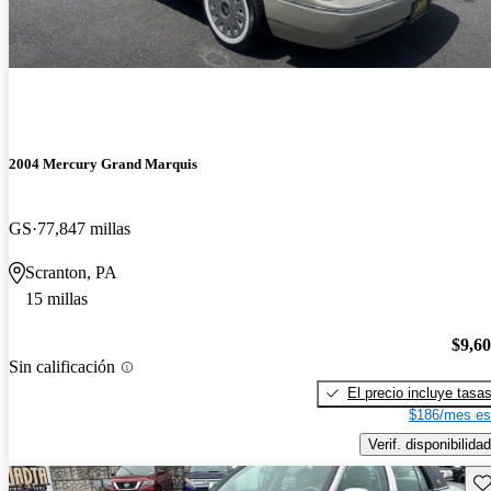
2004 Mercury Grand Marquis
GS
77,847 millas
Scranton, PA
15 millas
$9,6
Sin calificación
El precio incluye tasa
$186/mes es
Verif. disponibilidad
Gu