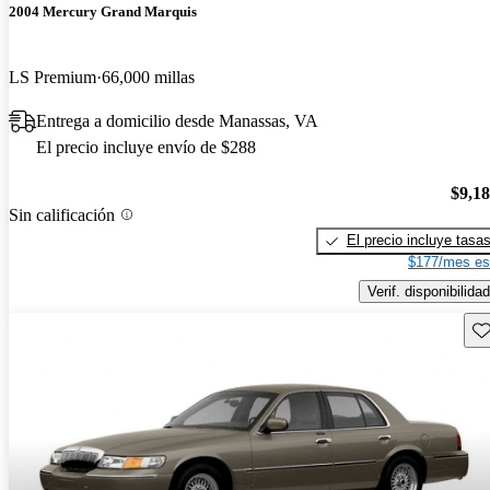
2004 Mercury Grand Marquis
LS Premium
66,000 millas
Entrega a domicilio desde Manassas, VA
El precio incluye envío de $288
$9,1
Sin calificación
El precio incluye tasa
$177/mes es
Verif. disponibilidad
Gu