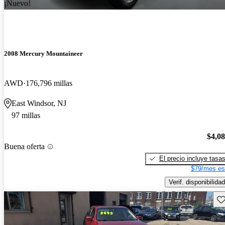
¡Nuevo!
2008 Mercury Mountaineer
AWD
176,796 millas
East Windsor, NJ
97 millas
$4,0
Buena oferta
El precio incluye tasa
$79/mes es
Verif. disponibilidad
Gu