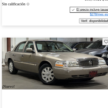
Sin calificación
El precio incluye tasa
$278/mes es
Verif. disponibilidad
Gu
¡Nuevo!