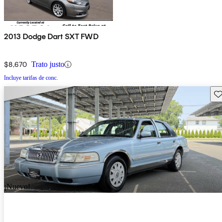
2013 Dodge Dart SXT FWD
$8,670
Trato justo
Incluye tarifas de conc.
Gu
¡Nuevo!