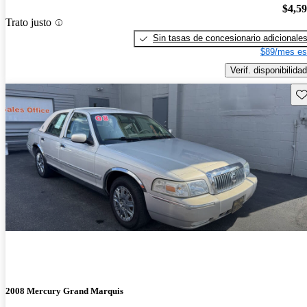
$4,5
Trato justo
Sin tasas de concesionario adicionale
$89/mes es
Verif. disponibilidad
Gu
2008 Mercury Grand Marquis