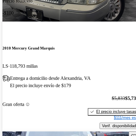
Precio reducido
-$100
2010 Mercury Grand Marquis
LS
118,793 millas
Entrega a domicilio desde Alexandria, VA
El precio incluye envío de $179
$5,833
$5,7
Gran oferta
El precio incluye tasa
$111/mes es
Verif. disponibilidad
Gu