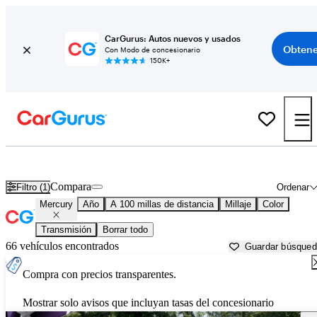
CarGurus: Autos nuevos y usados
Obtene
Con Modo de concesionario
150K+
Autos Mercury usados en venta cerca de
Wilkes Barre, PA
Compara
Filtro (1)
Ordenar
Mercury
Año
A 100 millas de distancia
Millaje
Color
Transmisión
Borrar todo
66 vehículos encontrados
Guardar búsque
Compra con precios transparentes.
Mostrar solo avisos que incluyan tasas del concesionario