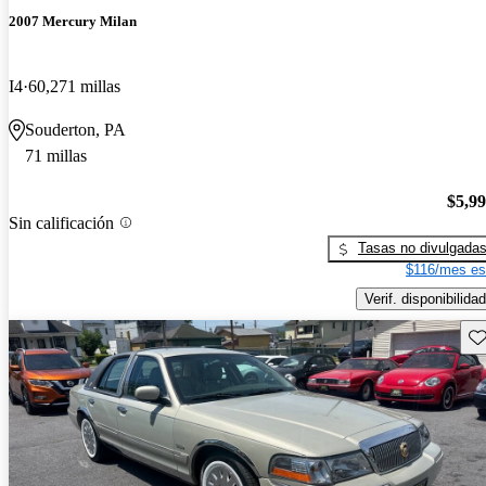
2007 Mercury Milan
I4
60,271 millas
Souderton, PA
71 millas
$5,9
Sin calificación
Tasas no divulgada
$116/mes es
Verif. disponibilidad
Gu