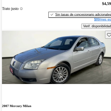
$4,5
Trato justo
Sin tasas de concesionario adicionale
$89/mes es
Verif. disponibilidad
Gu
2007 Mercury Milan