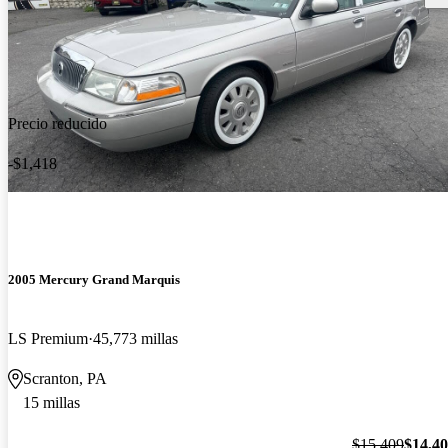
Precio reducido
-$1,418
2005 Mercury Grand Marquis
LS Premium
45,773 millas
Scranton, PA
15 millas
$15,409
$14,4