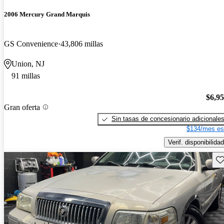
2006 Mercury Grand Marquis
GS Convenience
43,806 millas
Union, NJ
91 millas
$6,9
Gran oferta
Sin tasas de concesionario adicionale
$134/mes es
Verif. disponibilidad
Gu