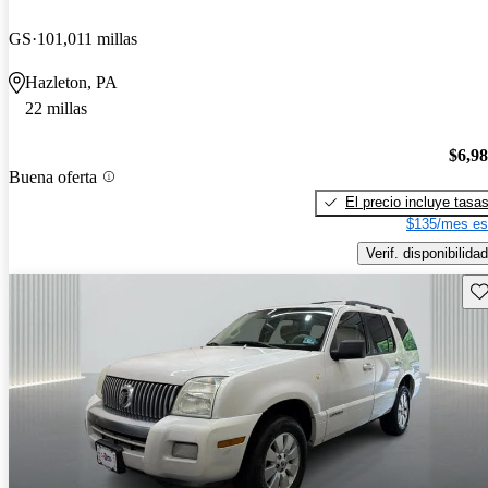
GS
101,011 millas
Hazleton, PA
22 millas
$6,9
Buena oferta
El precio incluye tasa
$135/mes es
Verif. disponibilidad
Gu