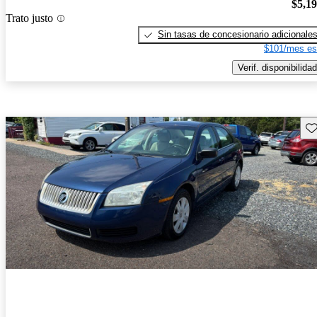
$5,1
Trato justo
Sin tasas de concesionario adicionale
$101/mes es
Verif. disponibilidad
Gu