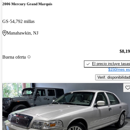
2006 Mercury Grand Marquis
GS
54,792 millas
Manahawkin, NJ
$8,1
Buena oferta
El precio incluye tasa
$150/mes es
Verif. disponibilidad
Gu