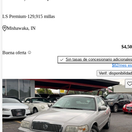
LS Premium
129,915 millas
Mishawaka, IN
$4,5
Buena oferta
Sin tasas de concesionario adicionale
$82/mes es
Verif. disponibilidad
Gu