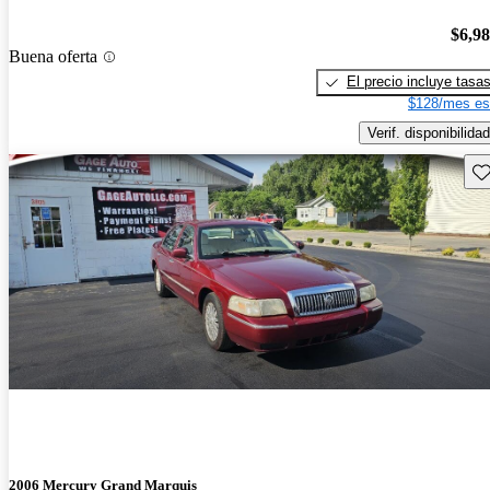
$6,9
Buena oferta
El precio incluye tasa
$128/mes es
Verif. disponibilidad
Gu
2006 Mercury Grand Marquis