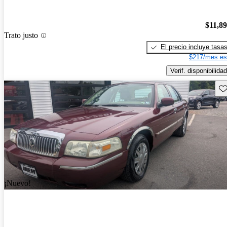
$11,8
Trato justo
El precio incluye tasa
$217/mes es
Verif. disponibilidad
Gu
¡Nuevo!