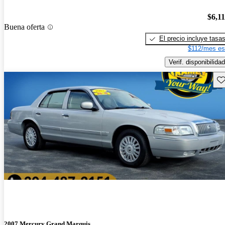
$6,1
Buena oferta
El precio incluye tasa
$112/mes es
Verif. disponibilidad
Gu
2007 Mercury Grand Marquis