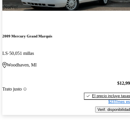
¡Nuevo!
2009 Mercury Grand Marquis
LS
50,051 millas
Woodhaven, MI
$12,9
Trato justo
El precio incluye tasa
$237/mes es
Verif. disponibilidad