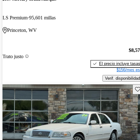
LS Premium
95,601 millas
Princeton, WV
$8,5
Trato justo
El precio incluye tasa
$156/mes es
Verif. disponibilidad
Gu