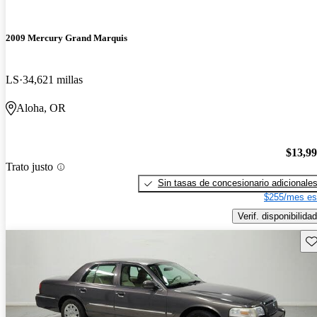
2009 Mercury Grand Marquis
LS
34,621 millas
Aloha, OR
$13,9
Trato justo
Sin tasas de concesionario adicionale
$255/mes es
Verif. disponibilidad
Gu