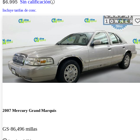
$6,995
Sin calificación
Incluye tarifas de conc.
Gu
2007 Mercury Grand Marquis
GS
86,496 millas