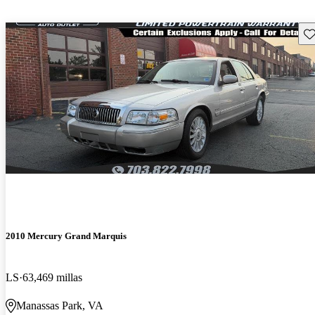
Gu
2010 Mercury Grand Marquis
LS
63,469 millas
Manassas Park, VA