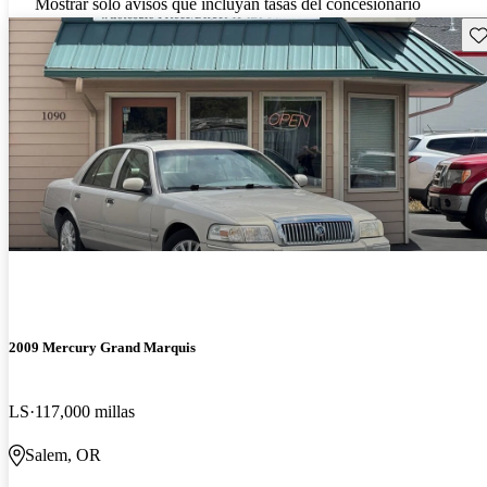
Mostrar solo avisos que incluyan tasas del concesionario
Gu
2009 Mercury Grand Marquis
LS
117,000 millas
Salem, OR