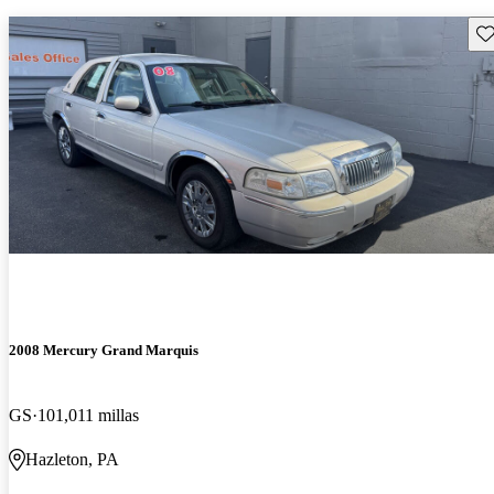
Gu
2008 Mercury Grand Marquis
GS
101,011 millas
Hazleton, PA