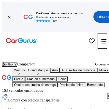
CarGurus: Autos nuevos y usados
Obtene
Con Modo de concesionario
150K+
Mercury Grand Marquis usados en venta en todo el país
Compara
Filtro (2)
Ordenar
Mercury
Grand Marquis
Año
A 50 millas de distancia
Millaje
Precio
Días en el mercado
Color
Ocultar resultados de entrega
Propietario único
Borrar todo
163 vehículos encontrados
Compra con precios transparentes.