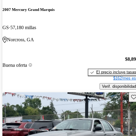
2007 Mercury Grand Marquis
GS
57,180 millas
Norcross, GA
$8,8
Buena oferta
El precio incluye tasa
$162/mes es
Verif. disponibilidad
Gu