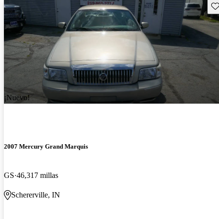
Gu
¡Nuevo!
2007 Mercury Grand Marquis
GS
46,317 millas
Schererville, IN