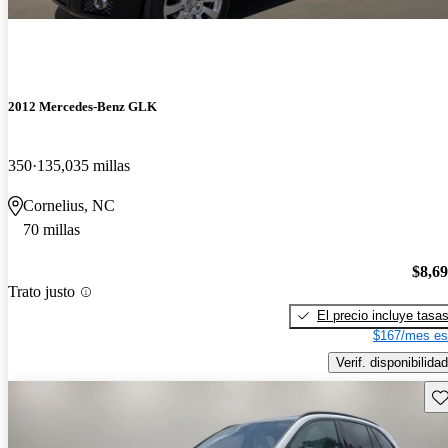
2012 Mercedes-Benz GLK
350
135,035 millas
Cornelius, NC
70 millas
$8,6
Trato justo
El precio incluye tasa
$167/mes es
Verif. disponibilidad
Gu