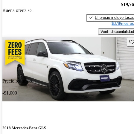
$19,7
Buena oferta
El precio incluye tasa
$378/mes es
Verif. disponibilidad
Gu
Precio reducido
-$1,000
2018 Mercedes-Benz GLS