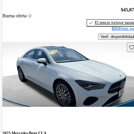
$45,8
Buena oferta
El precio incluye tasa
$869/mes es
Verif. disponibilidad
Gu
2025 Mercedes-Benz CLA