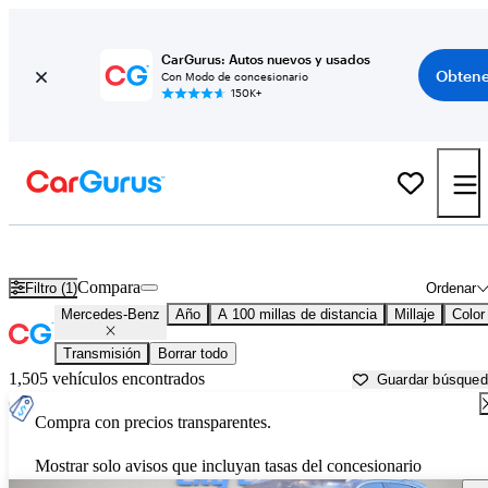
CarGurus: Autos nuevos y usados
Obtene
Con Modo de concesionario
150K+
Autos Mercedes-Benz usados en venta cerca de
Spartanburg, SC
Compara
Filtro (1)
Ordenar
Mercedes-Benz
Año
A 100 millas de distancia
Millaje
Color
Transmisión
Borrar todo
1,505 vehículos encontrados
Guardar búsque
Compra con precios transparentes.
Mostrar solo avisos que incluyan tasas del concesionario