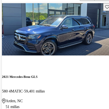
Gu
2021 Mercedes-Benz GLS
580 4MATIC
59,401 millas
Arden, NC
51 millas