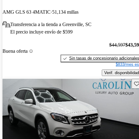
AMG GLS 63 4MATIC
51,134 millas
Transferencia a la tienda a Greenville, SC
El precio incluye envío de $599
$44,597
$43,5
Buena oferta
Sin tasas de concesionario adicionale
$833/mes es
Verif. disponibilidad
Gu