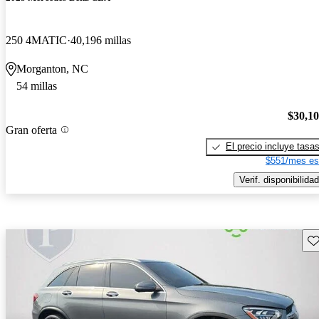
250 4MATIC
40,196 millas
Morganton, NC
54 millas
$30,1
Gran oferta
El precio incluye tasa
$551/mes es
Verif. disponibilidad
Gu