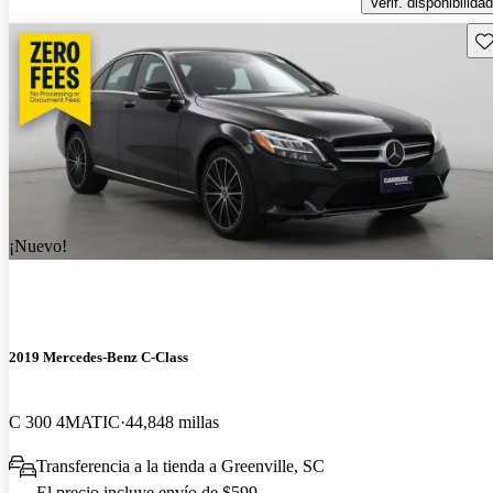
Verif. disponibilidad
Gu
¡Nuevo!
2019 Mercedes-Benz C-Class
C 300 4MATIC
44,848 millas
Transferencia a la tienda a Greenville, SC
El precio incluye envío de $599