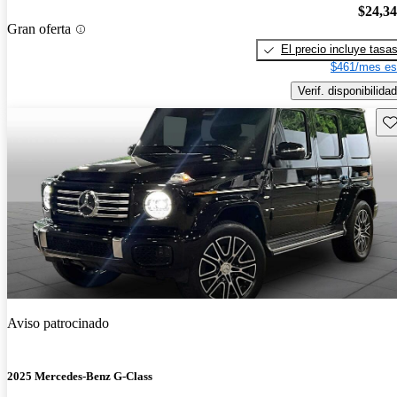
$24,3
Gran oferta
El precio incluye tasa
$461/mes es
Verif. disponibilidad
Gu
Aviso patrocinado
2025 Mercedes-Benz G-Class