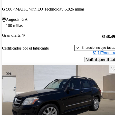
G 580 4MATIC with EQ Technology
5,826 millas
Augusta, GA
100 millas
Gran oferta
$148,4
El precio incluye tasa
Certificados por el fabricante
$2,717/mes es
Verif. disponibilidad
Gu