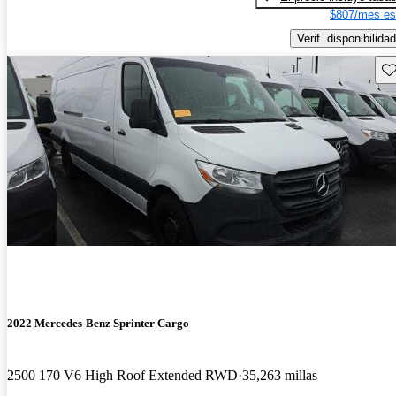
$807/mes es
Verif. disponibilidad
Gu
2022 Mercedes-Benz Sprinter Cargo
2500 170 V6 High Roof Extended RWD
35,263 millas