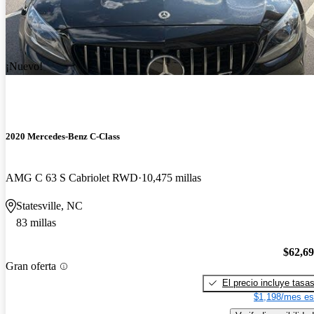
¡Nuevo!
2020 Mercedes-Benz C-Class
AMG C 63 S Cabriolet RWD
10,475 millas
Statesville, NC
83 millas
$62,6
Gran oferta
El precio incluye tasa
$1,198/mes es