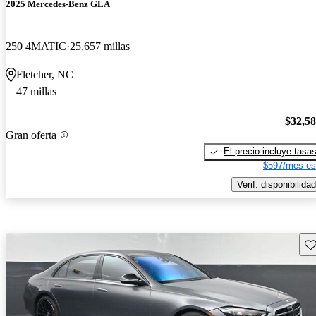
2025 Mercedes-Benz GLA
250 4MATIC
25,657 millas
Fletcher, NC
47 millas
$32,5
Gran oferta
El precio incluye tasa
$597/mes es
Verif. disponibilidad
Gu