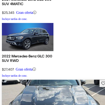
SUV 4MATIC
$25,345
Gran oferta
Incluye tarifas de conc.
2022 Mercedes-Benz GLC 300
SUV RWD
$27,407
Gran oferta
Incluye tarifas de conc.
Gu