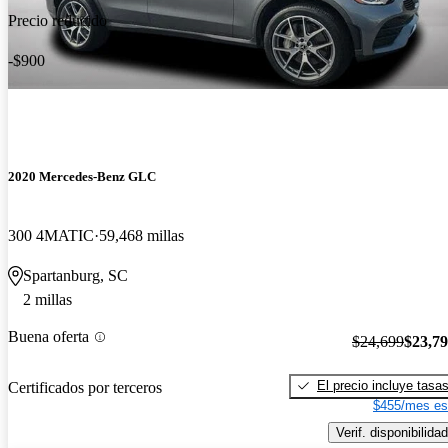
Precio reducido
-$900
2020 Mercedes-Benz GLC
300 4MATIC
59,468 millas
Spartanburg, SC
2 millas
Buena oferta
$24,699
$23,7
El precio incluye tasa
Certificados por terceros
$455/mes es
Verif. disponibilidad