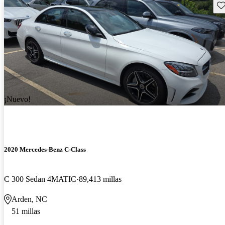
Gu
¡Nuevo!
2020 Mercedes-Benz C-Class
C 300 Sedan 4MATIC
89,413 millas
Arden, NC
51 millas