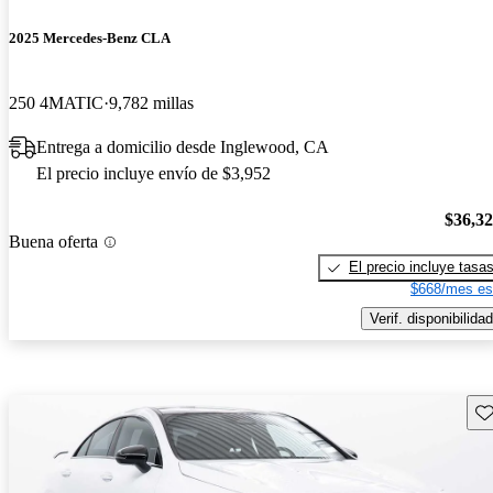
2025 Mercedes-Benz CLA
250 4MATIC
9,782 millas
Entrega a domicilio desde Inglewood, CA
El precio incluye envío de $3,952
$36,3
Buena oferta
El precio incluye tasa
$668/mes es
Verif. disponibilidad
Gu