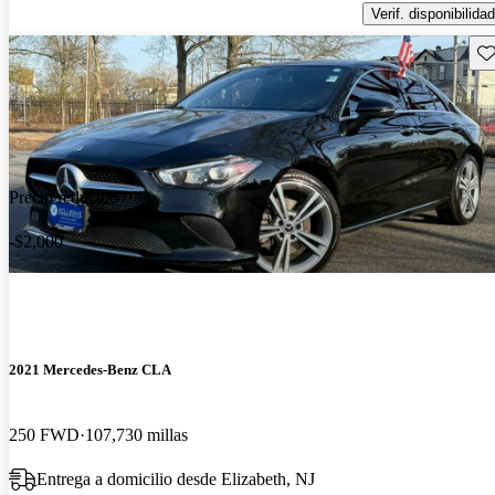
Verif. disponibilidad
Gu
Precio reducido
-$2,000
2021 Mercedes-Benz CLA
250 FWD
107,730 millas
Entrega a domicilio desde Elizabeth, NJ