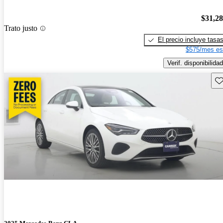
$31,2
Trato justo
El precio incluye tasa
$575/mes es
Verif. disponibilidad
Gu