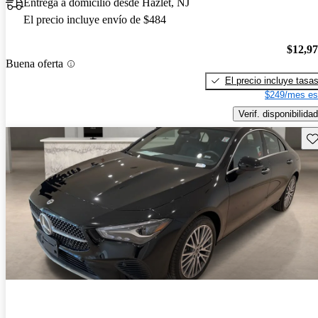
Entrega a domicilio desde Hazlet, NJ
El precio incluye envío de $484
$12,9
Buena oferta
El precio incluye tasa
$249/mes es
Verif. disponibilidad
Gu