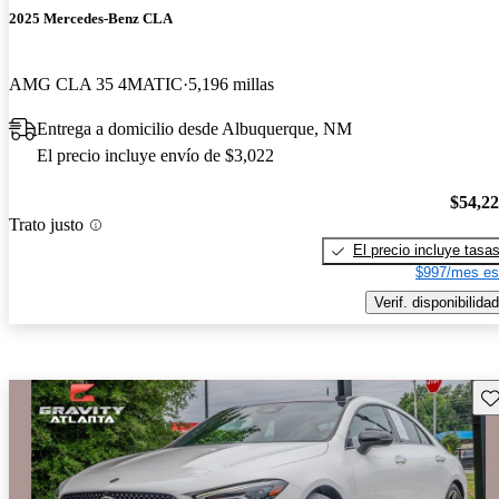
2025 Mercedes-Benz CLA
AMG CLA 35 4MATIC
5,196 millas
Entrega a domicilio desde Albuquerque, NM
El precio incluye envío de $3,022
$54,2
Trato justo
El precio incluye tasa
$997/mes es
Verif. disponibilidad
Gu