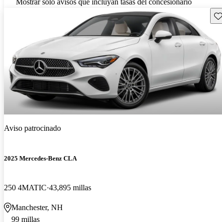
Mostrar solo avisos que incluyan tasas del concesionario
Gu
Aviso patrocinado
2025 Mercedes-Benz CLA
250 4MATIC
43,895 millas
Manchester, NH
99 millas