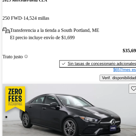
2025 Mercedes-Benz CLA
250 FWD
14,524 millas
Transferencia a la tienda a South Portland, ME
El precio incluye envío de $1,699
$35,6
Trato justo
Sin tasas de concesionario adicionale
$657/mes es
Verif. disponibilidad
Gu