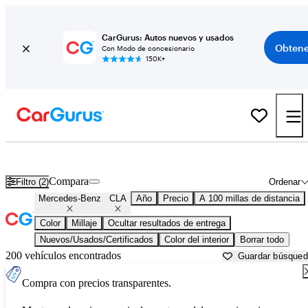
CarGurus: Autos nuevos y usados
Obtene
Con Modo de concesionario
150K+
Mercedes-Benz CLA usados en venta cerca de
Auburn, ME
Compara
Filtro (2)
Ordenar
Mercedes-Benz
CLA
Año
Precio
A 100 millas de distancia
Color
Millaje
Ocultar resultados de entrega
Nuevos/Usados/Certificados
Color del interior
Borrar todo
200 vehículos encontrados
Guardar búsque
Compra con precios transparentes.