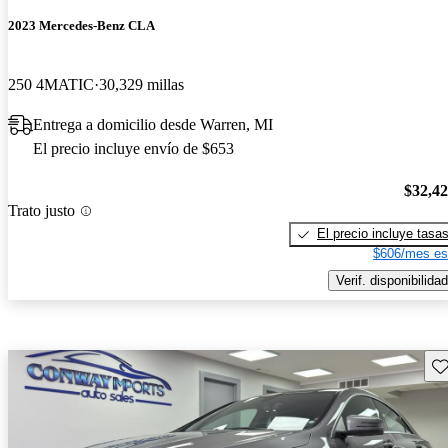
2023 Mercedes-Benz CLA
250 4MATIC
30,329 millas
Entrega a domicilio desde Warren, MI
El precio incluye envío de $653
$32,4
Trato justo
El precio incluye tasa
$606/mes es
Verif. disponibilidad
Gu