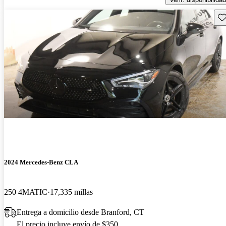
Gu
2024 Mercedes-Benz CLA
250 4MATIC
17,335 millas
Entrega a domicilio desde Branford, CT
El precio incluye envío de $350