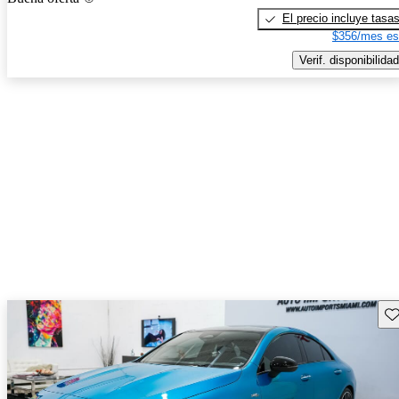
El precio incluye tasa
$356/mes es
Verif. disponibilidad
Gu