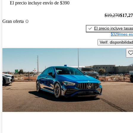
El precio incluye envío de $390
$19,270
$17,2
Gran oferta
El precio incluye tasa
$329/mes es
Verif. disponibilidad
Gu