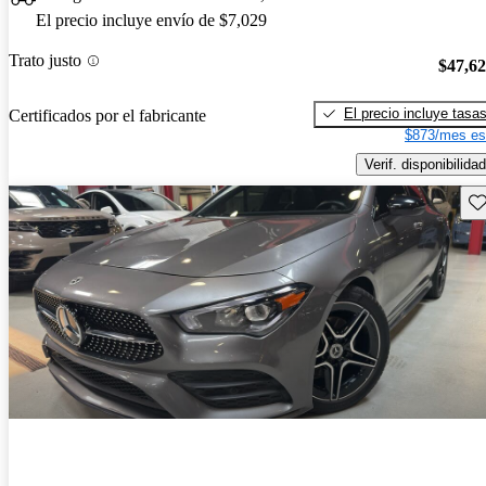
El precio incluye envío de $7,029
Trato justo
$47,6
El precio incluye tasa
Certificados por el fabricante
$873/mes es
Verif. disponibilidad
Gu