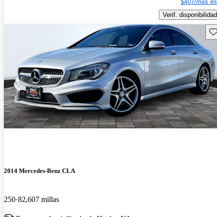
$407/mes es
Verif. disponibilidad
Gu
2014 Mercedes-Benz CLA
250
82,607 millas