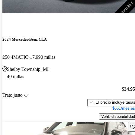
2024 Mercedes-Benz CLA
250 4MATIC
17,990 millas
Shelby Township, MI
40 millas
$34,9
Trato justo
El precio incluye tasa
$651/mes es
Verif. disponibilidad
Gu