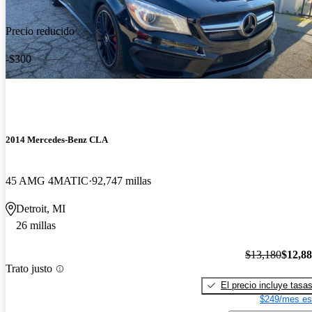
Precio reducido
-$300
2014 Mercedes-Benz CLA
45 AMG 4MATIC
92,747 millas
Detroit, MI
26 millas
$13,180
$12,8
Trato justo
El precio incluye tasa
$249/mes es