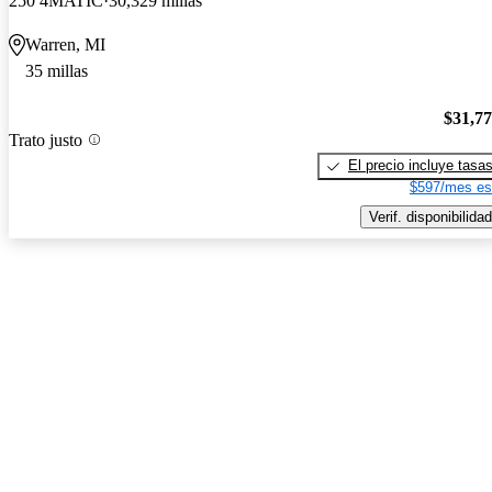
250 4MATIC
30,329 millas
Warren, MI
35 millas
$31,7
Trato justo
El precio incluye tasa
$597/mes es
Verif. disponibilidad