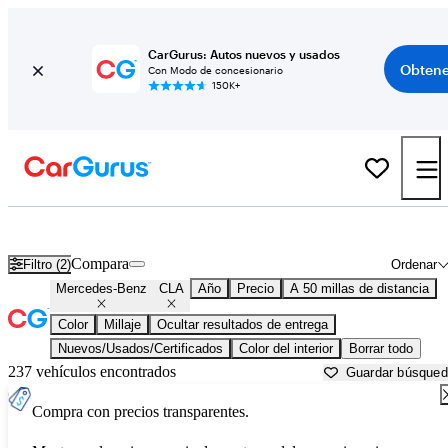
CarGurus: Autos nuevos y usados
Obtene
Con Modo de concesionario
150K+
Mercedes-Benz CLA usados en venta cerca de
Ann Arbor, MI
Compara
Filtro (2)
Ordenar
Mercedes-Benz
CLA
Año
Precio
A 50 millas de distancia
Color
Millaje
Ocultar resultados de entrega
Nuevos/Usados/Certificados
Color del interior
Borrar todo
237 vehículos encontrados
Guardar búsque
Compra con precios transparentes.