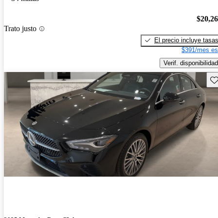
$20,2
Trato justo
El precio incluye tasa
$391/mes es
Verif. disponibilidad
Gu