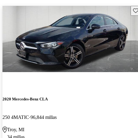
Gu
2020 Mercedes-Benz CLA
250 4MATIC
96,844 millas
Troy, MI
34 millas