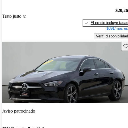
$20,2
Trato justo
El precio incluye tasa
$391/mes es
Verif. disponibilidad
Gu
Aviso patrocinado