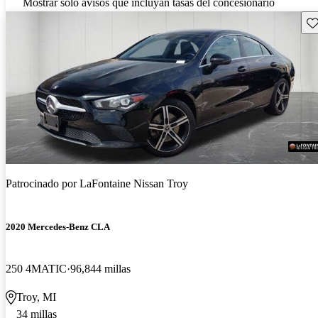
Mostrar solo avisos que incluyan tasas del concesionario
Gu
Patrocinado por
LaFontaine Nissan Troy
2020 Mercedes-Benz CLA
250 4MATIC
96,844 millas
Troy, MI
34 millas