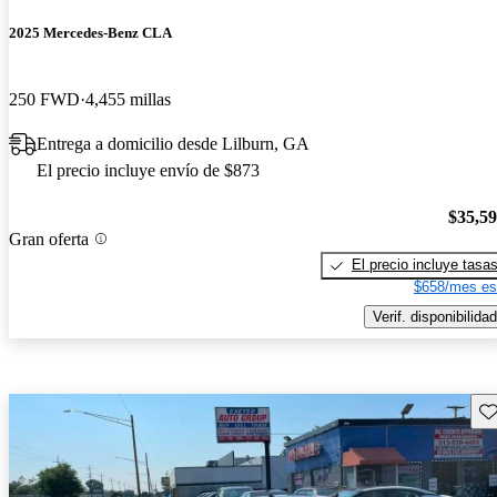
2025 Mercedes-Benz CLA
250 FWD
4,455 millas
Entrega a domicilio desde Lilburn, GA
El precio incluye envío de $873
$35,5
Gran oferta
El precio incluye tasa
$658/mes es
Verif. disponibilidad
Gu