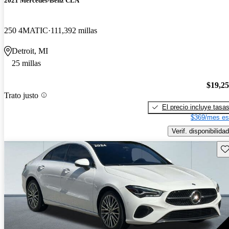
2021 Mercedes-Benz CLA
250 4MATIC
111,392 millas
Detroit, MI
25 millas
$19,2
Trato justo
El precio incluye tasa
$369/mes es
Verif. disponibilidad
Gu