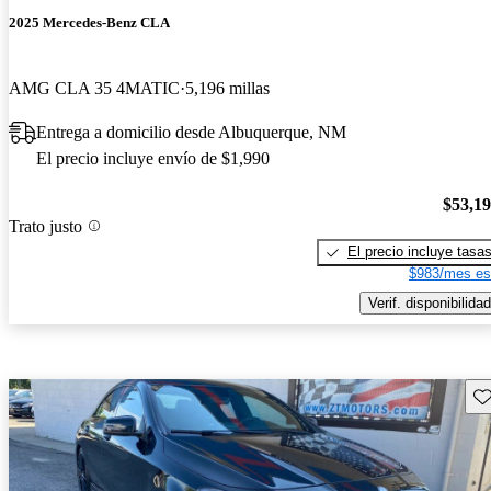
2025 Mercedes-Benz CLA
AMG CLA 35 4MATIC
5,196 millas
Entrega a domicilio desde Albuquerque, NM
El precio incluye envío de $1,990
$53,1
Trato justo
El precio incluye tasa
$983/mes es
Verif. disponibilidad
Gu