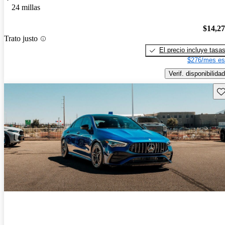
24 millas
$14,2
Trato justo
El precio incluye tasa
$276/mes es
Verif. disponibilidad
Gu