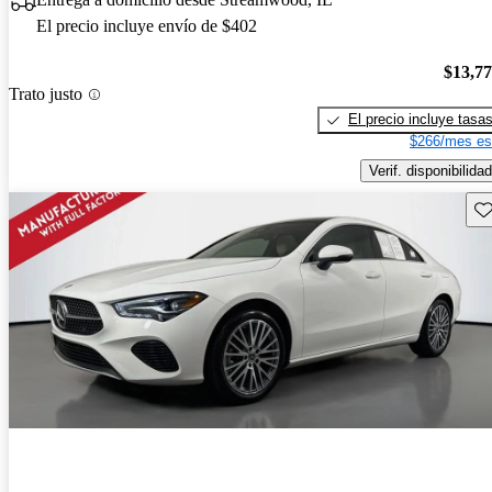
El precio incluye envío de $402
$13,7
Trato justo
El precio incluye tasa
$266/mes es
Verif. disponibilidad
Gu