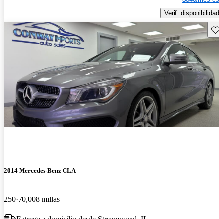
Verif. disponibilidad
Gu
2014 Mercedes-Benz CLA
250
70,008 millas
Entrega a domicilio desde Streamwood, IL