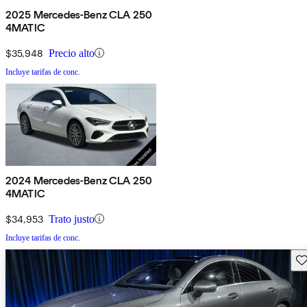
2025 Mercedes-Benz CLA 250
4MATIC
$35,948
Precio alto
Incluye tarifas de conc.
2024 Mercedes-Benz CLA 250
4MATIC
$34,953
Trato justo
Incluye tarifas de conc.
Gu