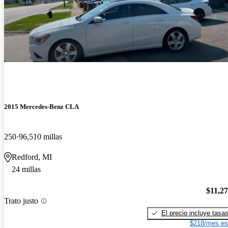
2015 Mercedes-Benz CLA
250
96,510 millas
Redford, MI
24 millas
$11,2
Trato justo
El precio incluye tasa
$218/mes es