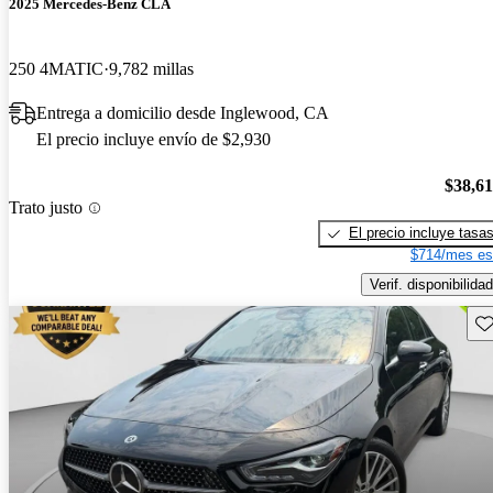
2025 Mercedes-Benz CLA
250 4MATIC
9,782 millas
Entrega a domicilio desde Inglewood, CA
El precio incluye envío de $2,930
$38,6
Trato justo
El precio incluye tasa
$714/mes es
Verif. disponibilidad
Gu