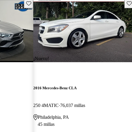
Guarda este Aviso
Gu
¡Nuevo!
2016 Mercedes-Benz CLA
250 4MATIC
76,037 millas
Philadelphia, PA
45 millas