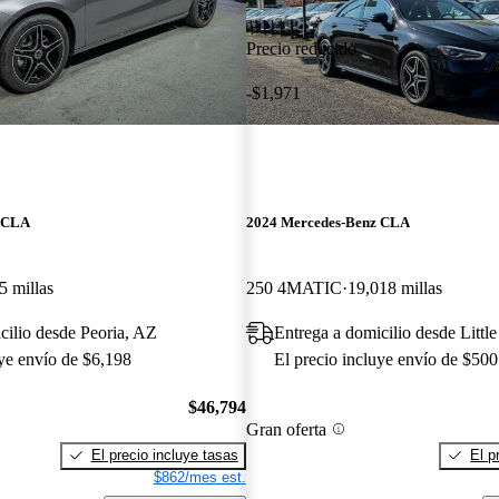
Precio reducido
-$1,971
z CLA
2024 Mercedes-Benz CLA
5 millas
250 4MATIC
19,018 millas
cilio desde Peoria, AZ
Entrega a domicilio desde Little
uye envío de $6,198
El precio incluye envío de $500
$46,794
Gran oferta
El precio incluye tasas
El p
$862/mes est.