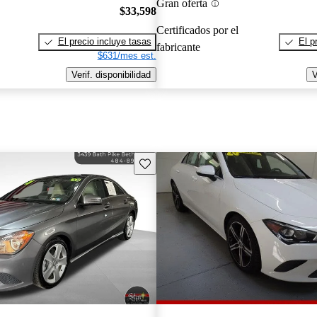
Gran oferta
$33,598
Certificados por el
El precio incluye tasas
El p
fabricante
$631/mes est.
Verif. disponibilidad
V
Guarda este Aviso