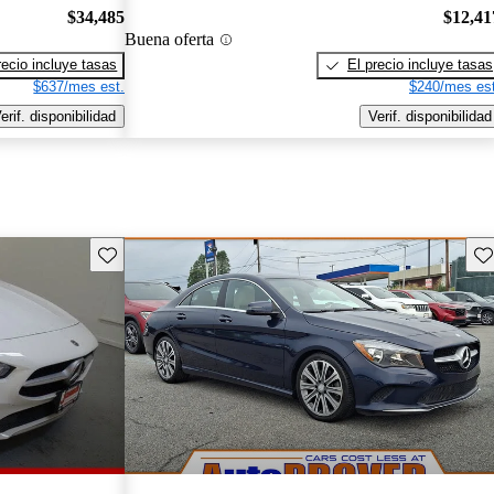
$34,485
$12,41
Buena oferta
recio incluye tasas
El precio incluye tasas
$637/mes est.
$240/mes est
erif. disponibilidad
Verif. disponibilidad
Guarda este Aviso
Gu