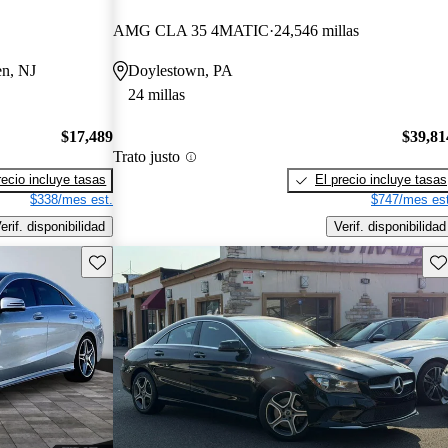
AMG CLA 35 4MATIC
24,546 millas
en, NJ
Doylestown, PA
24 millas
$17,489
$39,81
Trato justo
recio incluye tasas
El precio incluye tasas
$338/mes est.
$747/mes est
erif. disponibilidad
Verif. disponibilidad
Guarda este Aviso
Gu