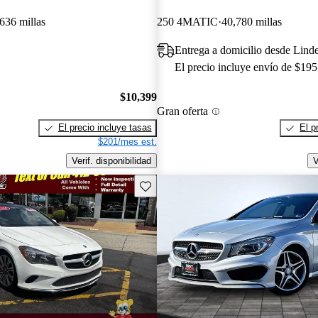
636 millas
250 4MATIC
40,780 millas
Entrega a domicilio desde Lind
El precio incluye envío de $195
$10,399
Gran oferta
El precio incluye tasas
El p
$201/mes est.
Verif. disponibilidad
V
Guarda este Aviso