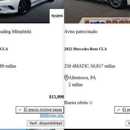
ading Mitsubishi
Aviso patrocinado
z CLA
2022 Mercedes-Benz CLA
89 millas
250 4MATIC
50,817 millas
Allentown, PA
2 millas
$15,990
Buena oferta
El precio incluye tasas
El p
$309/mes est.
Verif. disponibilidad
V