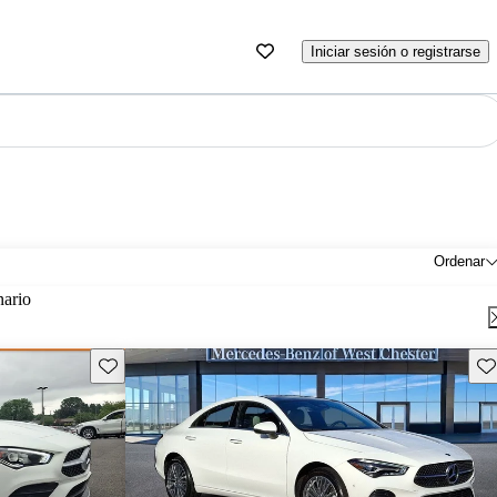
Iniciar sesión o registrarse
Ordenar
nario
Guarda este Aviso
Gu