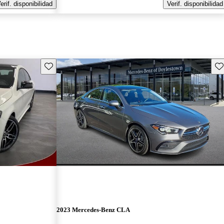
erif. disponibilidad
Verif. disponibilidad
Guarda este Aviso
Gu
2023 Mercedes-Benz CLA