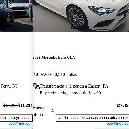
2023 Mercedes-Benz CLA
250 FWD
50,510 millas
 Ferry, NJ
Transferencia a la tienda a Easton, PA
El precio incluye envío de $1,499
$33,265
$31,294
$29,49
Buena
oferta
recio incluye tasas
Sin tasas de concesionario adicionales
$583/mes est.
$554/mes est