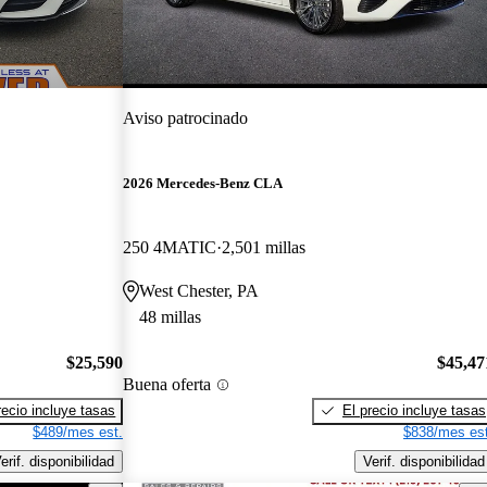
Aviso patrocinado
2026 Mercedes-Benz CLA
250 4MATIC
2,501 millas
West Chester, PA
48 millas
$25,590
$45,47
Buena oferta
recio incluye tasas
El precio incluye tasas
$489/mes est.
$838/mes est
erif. disponibilidad
Verif. disponibilidad