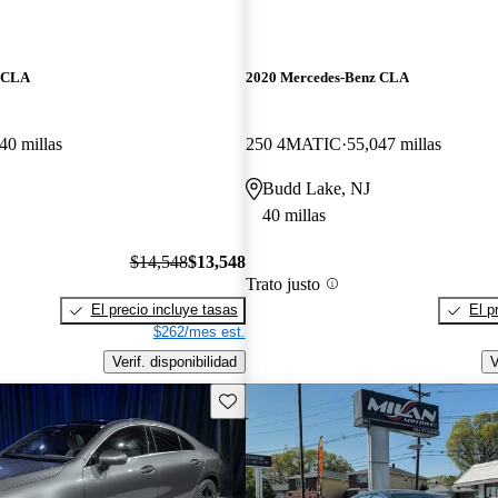
z CLA
2020 Mercedes-Benz CLA
40 millas
250 4MATIC
55,047 millas
Budd Lake, NJ
40 millas
$14,548
$13,548
Trato justo
El precio incluye tasas
El p
$262/mes est.
Verif. disponibilidad
V
Guarda este Aviso