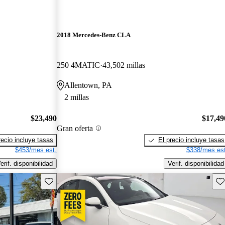
2018 Mercedes-Benz CLA
250 4MATIC
43,502 millas
Allentown, PA
2 millas
$23,490
$17,49
Gran oferta
recio incluye tasas
El precio incluye tasas
$453/mes est.
$338/mes est
erif. disponibilidad
Verif. disponibilidad
Guarda este Aviso
Gu