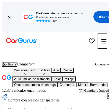
CarGurus: Autos nuevos y usados
Obtene
Con Modo de concesionario
150K+
Mercedes-Benz C-Class usados en venta cerca de
Asheville, NC
Compara
Filtro (2)
Ordenar
Mercedes-Benz
C-Class
Año
Precio
A 100 millas de distancia
Color
Millaje
Ocultar resultados de entrega
Carrocería
Motor
Borrar todo
1,137 vehículos encontrados
Guardar búsque
Compra con precios transparentes.