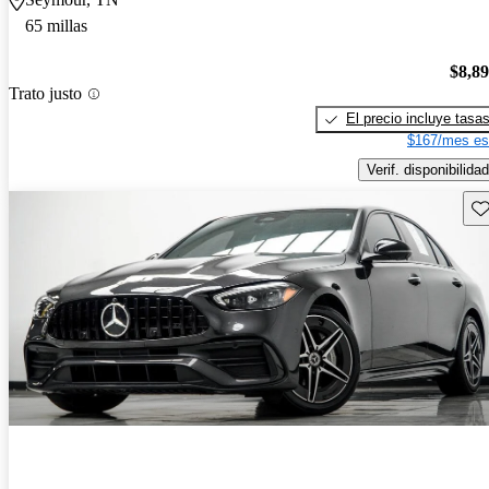
65 millas
$8,8
Trato justo
El precio incluye tasa
$167/mes es
Verif. disponibilidad
Gu