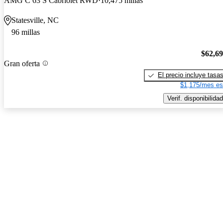
AMG C 63 S Cabriolet RWD
10,475 millas
Statesville, NC
96 millas
$62,6
Gran oferta
El precio incluye tasa
$1,175/mes es
Verif. disponibilidad