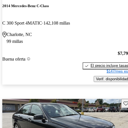
2014 Mercedes-Benz C-Class
C 300 Sport 4MATIC
142,108 millas
Charlotte, NC
99 millas
$7,7
Buena oferta
El precio incluye tasa
$147/mes es
Verif. disponibilidad
Gu