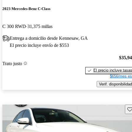
2023 Mercedes-Benz C-Class
C 300 RWD
31,375 millas
Entrega a domicilio desde Kennesaw, GA
El precio incluye envío de $553
$35,9
Trato justo
El precio incluye tasa
$656/mes es
Verif. disponibilidad
Gu