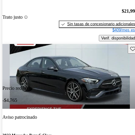
$21,9
Trato justo
Sin tasas de concesionario adicionale
$409/mes es
Verif. disponibilidad
Gu
Precio reducido
-$4,765
Aviso patrocinado