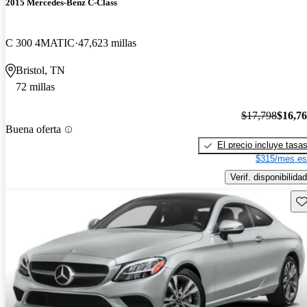
2015 Mercedes-Benz C-Class
C 300 4MATIC
47,623 millas
Bristol, TN
72 millas
$17,798
$16,7
Buena oferta
El precio incluye tasa
$315/mes es
Verif. disponibilidad
Gu