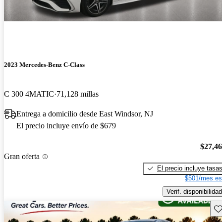
2023 Mercedes-Benz C-Class
C 300 4MATIC
71,128 millas
Entrega a domicilio desde East Windsor, NJ
El precio incluye envío de $679
$27,4
Gran oferta
El precio incluye tasa
$501/mes es
Verif. disponibilidad
Gu