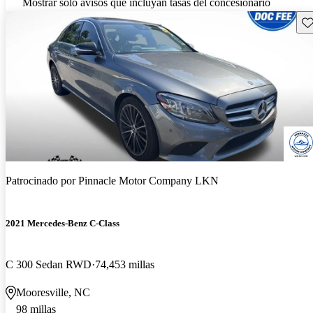
Mostrar solo avisos que incluyan tasas del concesionario
Gu
Patrocinado por
Pinnacle Motor Company LKN
2021 Mercedes-Benz C-Class
C 300 Sedan RWD
74,453 millas
Mooresville, NC
98 millas