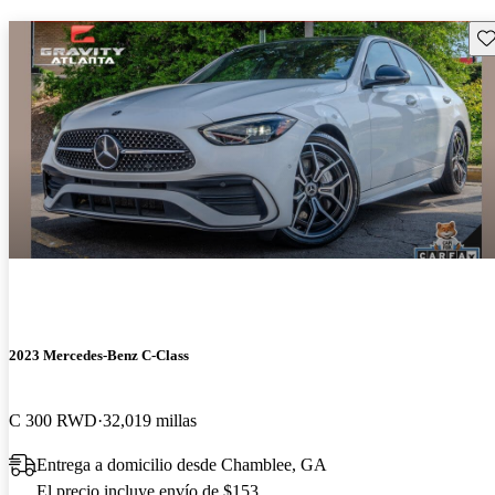
Gu
2023 Mercedes-Benz C-Class
C 300 RWD
32,019 millas
Entrega a domicilio desde Chamblee, GA
El precio incluye envío de $153