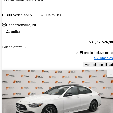
2022 Mercedes-Benz C-Class
C 300 Sedan 4MATIC
87,094 millas
Hendersonville, NC
21 millas
$31,751
$26,9
Buena oferta
El precio incluye tasa
$501/mes es
Verif. disponibilidad
Gu