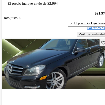
El precio incluye envío de $2,994
$21,9
Trato justo
El precio incluye tasa
$412/mes es
Verif. disponibilidad
Gu