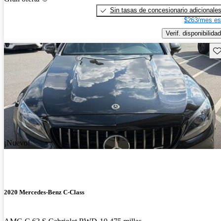
Sin tasas de concesionario adicionale
$263/mes es
Verif. disponibilidad
Gu
¡Nuevo!
2020 Mercedes-Benz C-Class