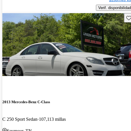
Verif. disponibilidad
Gu
2013 Mercedes-Benz C-Class
C 250 Sport Sedan
107,113 millas
Seymour, TN