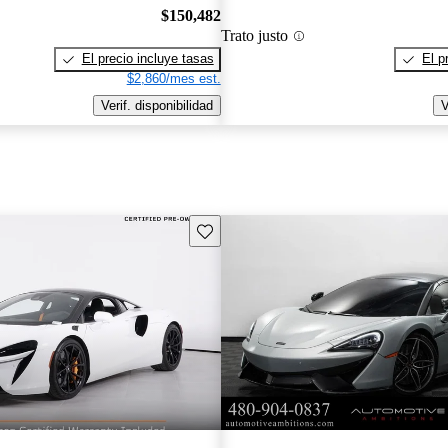
$150,482
Trato justo
El precio incluye tasas
El p
$2,860/mes est.
Verif. disponibilidad
V
Guarda este Aviso