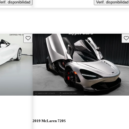
erif. disponibilidad
Verif. disponibilidad
Guarda este Aviso
Gu
2019 McLaren 720S