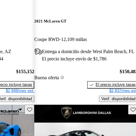
2021 McLaren GT
Coupe RWD
12,109 millas
pe, AZ
Entrega a domicilio desde West Palm Beach, FL
94
El precio incluye envío de $1,786
$155,152
$150,48
Buena oferta
recio incluye tasas
El precio incluye tasas
$2,949/mes est.
$2,837/mes est
erif. disponibilidad
Verif. disponibilidad
Guarda este Aviso
Gu