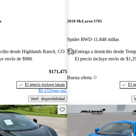
a
2018 McLaren 570S
Spider RWD
11,848 millas
icilio desde Highlands Ranch, CO
Entrega a domicilio desde Tem
uye envío de $986
El precio incluye envío de $1,2
$171,475
Buena oferta
El precio incluye tasas
El p
$3,172/mes est.
Verif. disponibilidad
V
Guarda este Aviso