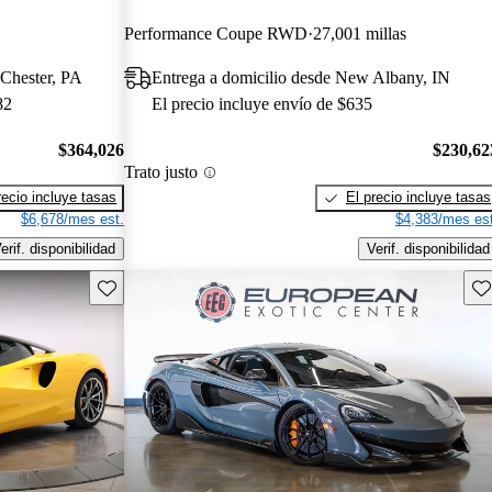
Performance Coupe RWD
27,001 millas
 Chester, PA
Entrega a domicilio desde New Albany, IN
82
El precio incluye envío de $635
$364,026
$230,62
Trato justo
recio incluye tasas
El precio incluye tasas
$6,678/mes est.
$4,383/mes est
erif. disponibilidad
Verif. disponibilidad
Guarda este Aviso
Gu