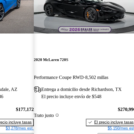
2020 McLaren 720S
Performance Coupe RWD
8,502 millas
sdale, AZ
Entrega a domicilio desde Richardson, TX
86
El precio incluye envío de $548
$177,172
$270,99
Trato justo
recio incluye tasas
El precio incluye tasas
$3,278/mes est.
$5,150/mes est