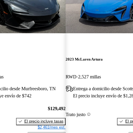
2023 McLaren Artura
as
RWD
2,527 millas
cilio desde Murfreesboro, TN
Entrega a domicilio desde Scott
uye envío de $742
El precio incluye envío de $1,2
$129,492
Trato justo
El precio incluye tasas
El p
$2,461/mes est.