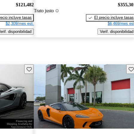
$121,482
$355,30
Trato justo
recio incluye tasas
El precio incluye tasas
$2,309/mes est.
$6,469/mes est
erif. disponibilidad
Verif. disponibilidad
Guarda este Aviso
Gu