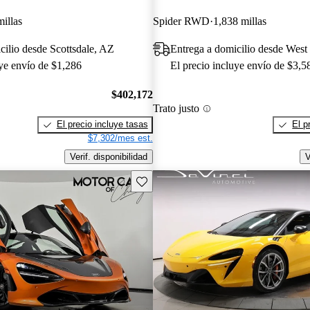
illas
Spider RWD
1,838 millas
cilio desde Scottsdale, AZ
Entrega a domicilio desde West
uye envío de $1,286
El precio incluye envío de $3,5
$402,172
Trato justo
El precio incluye tasas
El p
$7,302/mes est.
Verif. disponibilidad
V
Guarda este Aviso