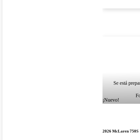
Se está prepa
F
¡Nuevo!
2026 McLaren 750S