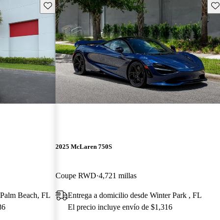
Guarda este Aviso
Gu
2025 McLaren 750S
Coupe RWD
4,721 millas
t Palm Beach, FL
Entrega a domicilio desde Winter Park , FL
86
El precio incluye envío de $1,316