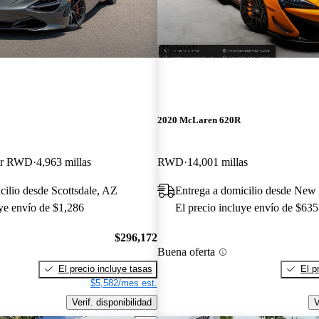
¡Nuevo!
2020 McLaren 620R
der RWD
4,963 millas
RWD
14,001 millas
cilio desde Scottsdale, AZ
Entrega a domicilio desde New
uye envío de $1,286
El precio incluye envío de $635
$296,172
Buena oferta
El precio incluye tasas
El p
$5,582/mes est.
Verif. disponibilidad
V