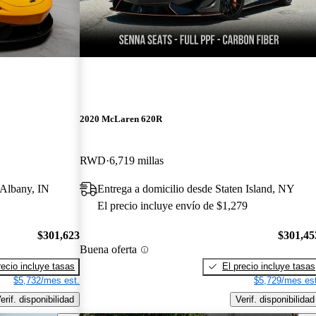
2020 McLaren 620R
RWD
6,719 millas
 Albany, IN
Entrega a domicilio desde Staten Island, NY
El precio incluye envío de $1,279
$301,623
$301,45
Buena oferta
recio incluye tasas
El precio incluye tasas
$5,732/mes est.
$5,729/mes est
erif. disponibilidad
Verif. disponibilidad