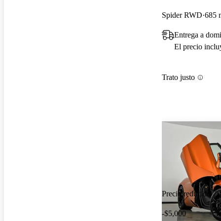
Spider RWD
685 m
Entrega a domi
El precio incl
Trato justo
Precio reducido
-$5,000