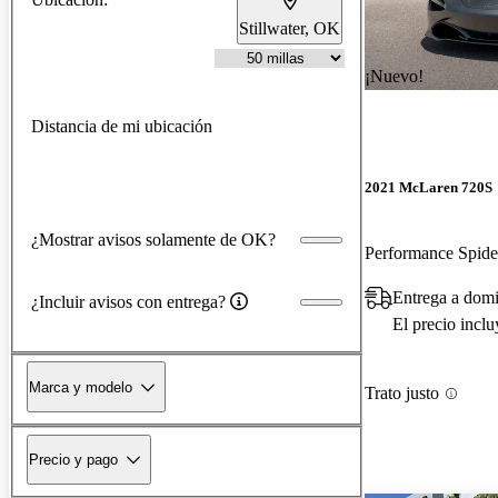
Stillwater, OK
¡Nuevo!
Distancia de mi ubicación
2021 McLaren 720S
¿Mostrar avisos solamente de OK?
Performance Spi
Entrega a domi
¿Incluir avisos con entrega?
El precio incl
Marca y modelo
Trato justo
Precio y pago