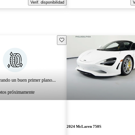
Verif. disponibilidad
V
Guarda este Aviso
rando un buen primer plano...
otos próximamente
2024 McLaren 750S