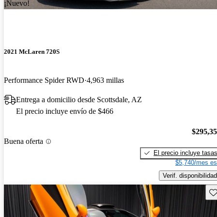
¡Nuevo!
2021 McLaren 720S
Performance Spider RWD
4,963 millas
Entrega a domicilio desde Scottsdale, AZ
El precio incluye envío de $466
$295,3
Buena oferta
El precio incluye tasa
$5,740/mes es
Verif. disponibilidad
Gu