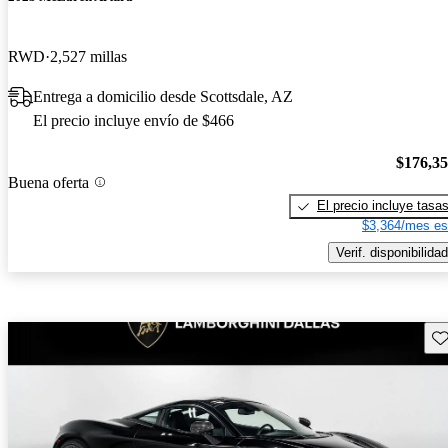
RWD
2,527 millas
Entrega a domicilio desde Scottsdale, AZ
El precio incluye envío de $466
$176,3
Buena oferta
El precio incluye tasa
$3,364/mes es
Verif. disponibilidad
Gu