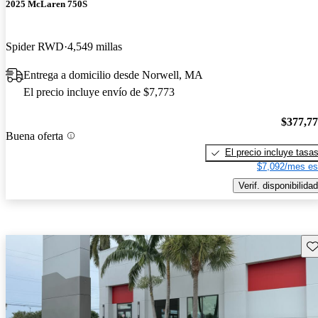
2025 McLaren 750S
Spider RWD
4,549 millas
Entrega a domicilio desde Norwell, MA
El precio incluye envío de $7,773
$377,7
Buena oferta
El precio incluye tasa
$7,092/mes es
Verif. disponibilidad
Gu