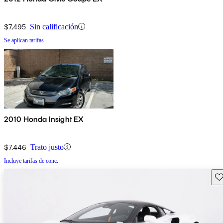
$7,495
Sin calificación
Se aplican tarifas
2010 Honda Insight EX
$7,446
Trato justo
Incluye tarifas de conc.
Gu