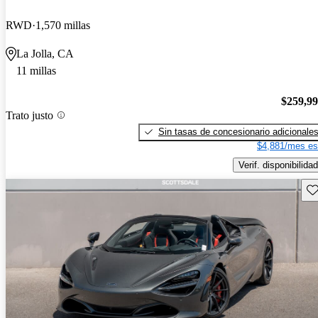
RWD
1,570 millas
La Jolla, CA
11 millas
$259,9
Trato justo
Sin tasas de concesionario adicionale
$4,881/mes es
Verif. disponibilidad
Gu