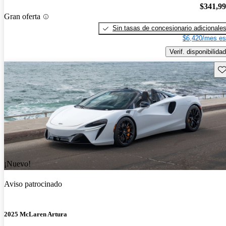
$341,9
Gran oferta
Sin tasas de concesionario adicionale
$6,420/mes es
Verif. disponibilidad
Gu
¡Nuevo!
Aviso patrocinado
2025 McLaren Artura