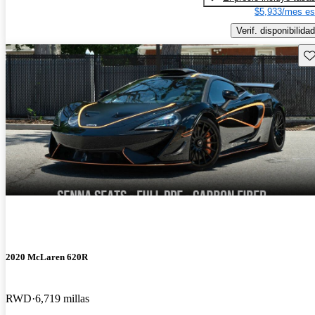
$5,933/mes es
Verif. disponibilidad
Gu
2020 McLaren 620R
RWD
6,719 millas