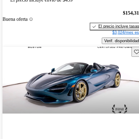
$154,3
Buena oferta
El precio incluye tasa
$3,024/mes es
Verif. disponibilidad
Gu