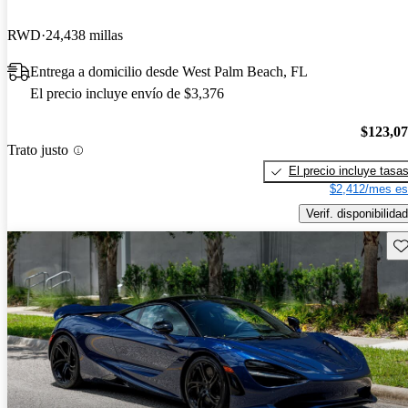
RWD
24,438 millas
Entrega a domicilio desde West Palm Beach, FL
El precio incluye envío de $3,376
$123,0
Trato justo
El precio incluye tasa
$2,412/mes es
Verif. disponibilidad
Gu