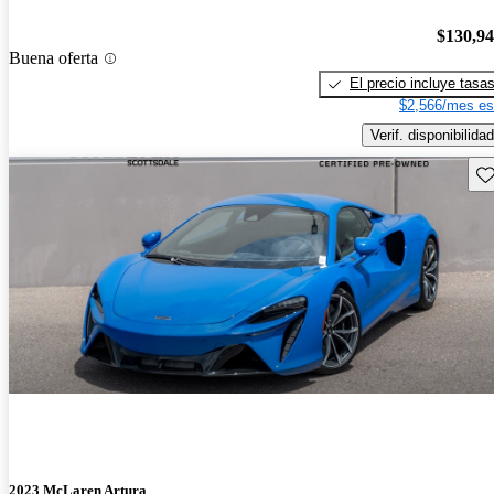
$130,9
Buena oferta
El precio incluye tasa
$2,566/mes es
Verif. disponibilidad
Gu
2023 McLaren Artura