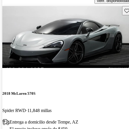
Verif. disponibilidad
Gu
¡Nuevo!
2018 McLaren 570S
Spider RWD
11,848 millas
Entrega a domicilio desde Tempe, AZ
El precio incluye envío de $459