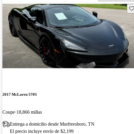
Gu
2017 McLaren 570S
Coupe
18,866 millas
Entrega a domicilio desde Murfreesboro, TN
El precio incluye envío de $2,199