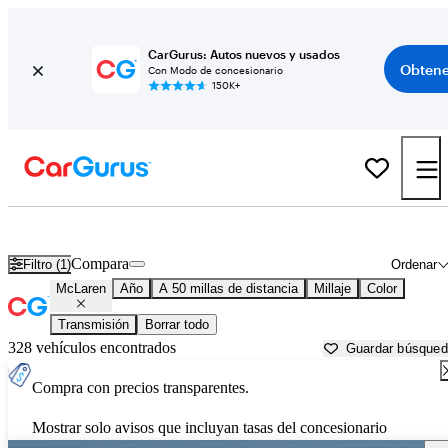
CarGurus: Autos nuevos y usados
Obtene
Con Modo de concesionario
150K+
Autos McLaren usados en venta cerca de
San Diego, CA
Compara
Filtro (1)
Ordenar
McLaren
Año
A 50 millas de distancia
Millaje
Color
Transmisión
Borrar todo
328 vehículos encontrados
Guardar búsque
Compra con precios transparentes.
Mostrar solo avisos que incluyan tasas del concesionario