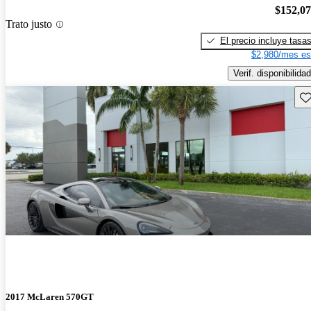
$152,0
Trato justo
El precio incluye tasa
$2,980/mes es
Verif. disponibilidad
Gu
2017 McLaren 570GT