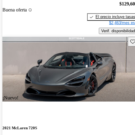
$129,6
Buena oferta
El precio incluye tasa
$2,463/mes es
Verif. disponibilidad
Gu
¡Nuevo!
2021 McLaren 720S