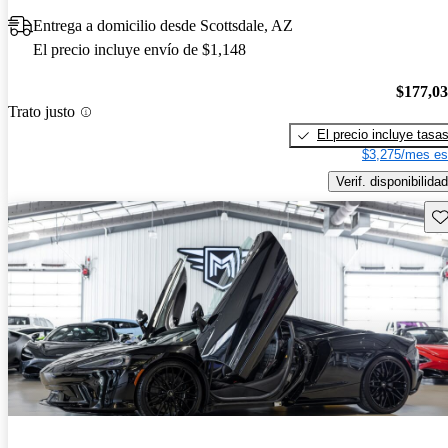
Entrega a domicilio desde Scottsdale, AZ
El precio incluye envío de $1,148
$177,0
Trato justo
El precio incluye tasa
$3,275/mes es
Verif. disponibilidad
Gu