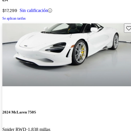
$17,299
Sin calificación
Se aplican tarifas
Gu
2024 McLaren 750S
Spider RWD
1,838 millas