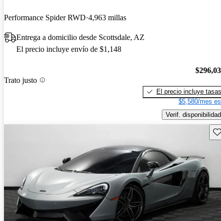
Performance Spider RWD
4,963 millas
Entrega a domicilio desde Scottsdale, AZ
El precio incluye envío de $1,148
$296,0
Trato justo
El precio incluye tasa
$5,580/mes es
Verif. disponibilidad
Gu