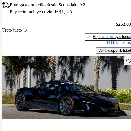
Entrega a domicilio desde Scottsdale, AZ
El precio incluye envío de $1,148
$252,0
Trato justo
El precio incluye tasa
$4,589/mes es
Verif. disponibilidad
Gu