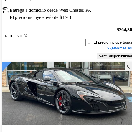
Entrega a domicilio desde West Chester, PA
El precio incluye envío de $3,918
$364,3
Trato justo
El precio incluye tasa
$6,684/mes es
Verif. disponibilidad
Gu