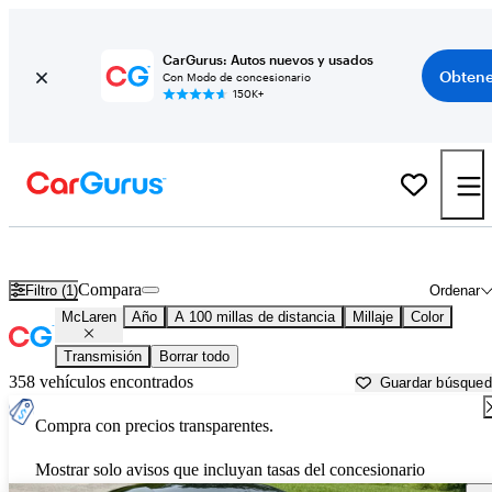
CarGurus: Autos nuevos y usados
Obtene
Con Modo de concesionario
150K+
Autos McLaren usados en venta cerca de Lawton, OK
Compara
Filtro (1)
Ordenar
McLaren
Año
A 100 millas de distancia
Millaje
Color
Transmisión
Borrar todo
358 vehículos encontrados
Guardar búsque
Compra con precios transparentes.
Mostrar solo avisos que incluyan tasas del concesionario