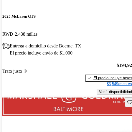
2025 McLaren GTS
RWD
2,438 millas
Entrega a domicilio desde Boerne, TX
El precio incluye envío de $1,000
$194,9
Trato justo
El precio incluye tasa
$3,549/mes es
Verif. disponibilidad
Gu