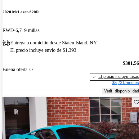
2020 McLaren 620R
RWD
6,719 millas
Entrega a domicilio desde Staten Island, NY
El precio incluye envío de $1,393
$301,5
Buena oferta
El precio incluye tasa
$5,731/mes es
Verif. disponibilidad
Gu