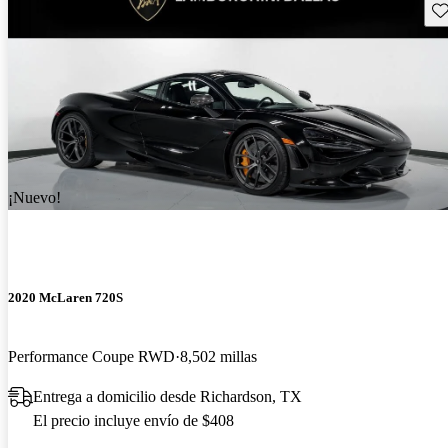
Gu
¡Nuevo!
2020 McLaren 720S
Performance Coupe RWD
8,502 millas
Entrega a domicilio desde Richardson, TX
El precio incluye envío de $408