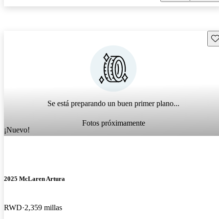
Gu
Se está preparando un buen primer plano...
Fotos próximamente
¡Nuevo!
2025 McLaren Artura
RWD
2,359 millas