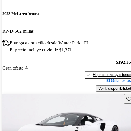
2023 McLaren Artura
RWD
562 millas
Entrega a domicilio desde Winter Park , FL
El precio incluye envío de $1,371
$192,3
Gran oferta
El precio incluye tasa
$3,558/mes es
Verif. disponibilidad
Gu