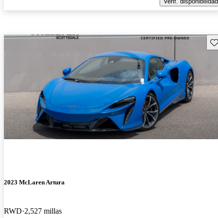
Verif. disponibilidad
Gu
2023 McLaren Artura
RWD
2,527 millas