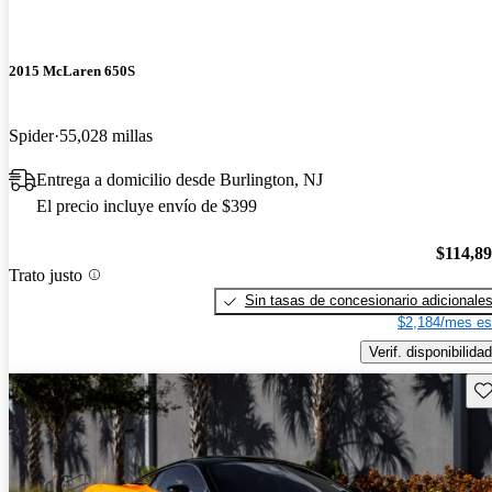
2015 McLaren 650S
Spider
55,028 millas
Entrega a domicilio desde Burlington, NJ
El precio incluye envío de $399
$114,8
Trato justo
Sin tasas de concesionario adicionale
$2,184/mes es
Verif. disponibilidad
Gu