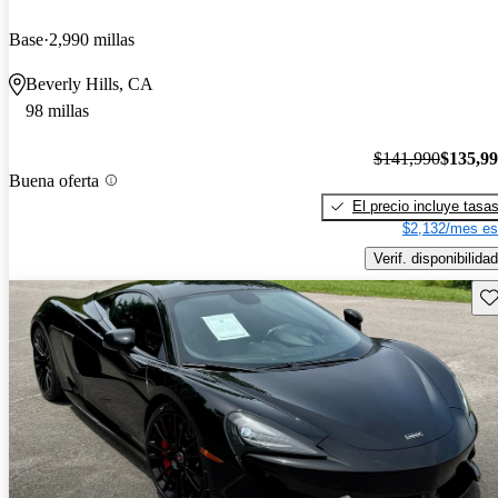
Base
2,990 millas
Beverly Hills, CA
98 millas
$141,990
$135,9
Buena oferta
El precio incluye tasa
$2,132/mes es
Verif. disponibilidad
Gu