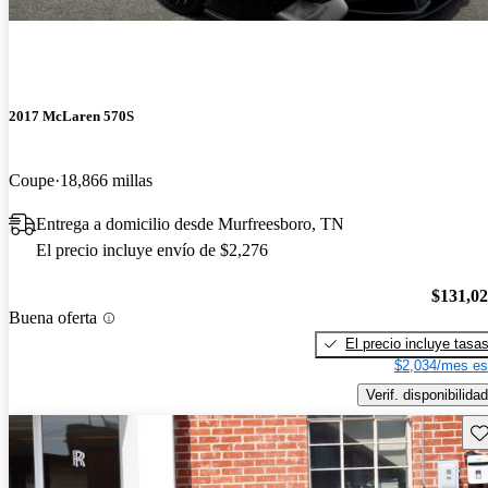
2017 McLaren 570S
Coupe
18,866 millas
Entrega a domicilio desde Murfreesboro, TN
El precio incluye envío de $2,276
$131,0
Buena oferta
El precio incluye tasa
$2,034/mes es
Verif. disponibilidad
Gu