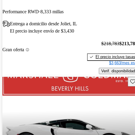
Performance RWD
8,333 millas
Entrega a domicilio desde Joliet, IL
El precio incluye envío de $3,430
$218,783
$213,7
Gran oferta
El precio incluye tasa
$3,663/mes es
Verif. disponibilidad
Gu