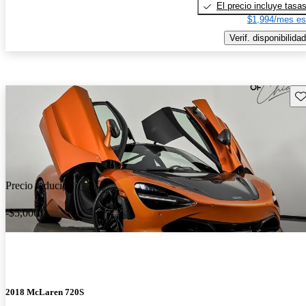
El precio incluye tasa
$1,994/mes es
Verif. disponibilidad
Gu
Precio reducido
-$5,000
2018 McLaren 720S