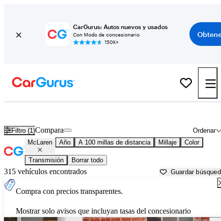
CarGurus: Autos nuevos y usados
Obtene
Con Modo de concesionario
150K+
Autos McLaren usados en venta cerca de
Bakersfield, CA
Compara
Filtro (1)
Ordenar
McLaren
Año
A 100 millas de distancia
Millaje
Color
Transmisión
Borrar todo
315 vehículos encontrados
Guardar búsque
Compra con precios transparentes.
Mostrar solo avisos que incluyan tasas del concesionario