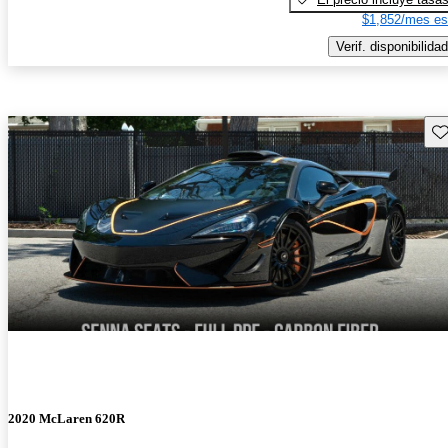
$1,852/mes es
Verif. disponibilidad
Gu
2020 McLaren 620R