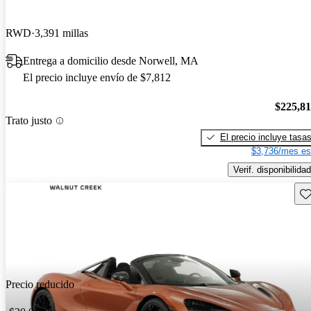
RWD
3,391 millas
Entrega a domicilio desde Norwell, MA
El precio incluye envío de $7,812
$225,8
Trato justo
El precio incluye tasa
$3,736/mes es
Verif. disponibilidad
Gu
Precio reducido