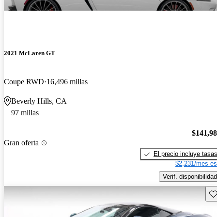
2021 McLaren GT
Coupe RWD
16,496 millas
Beverly Hills, CA
97 millas
$141,9
Gran oferta
El precio incluye tasa
$2,231/mes es
Verif. disponibilidad
Gu