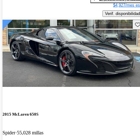
$4,927/mes es
Verif. disponibilidad
Gu
2015 McLaren 650S
Spider
55,028 millas