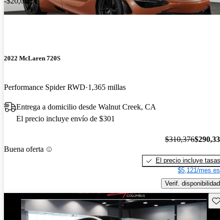
-$20,040
2022 McLaren 720S
Performance Spider RWD
1,365 millas
Entrega a domicilio desde Walnut Creek, CA
El precio incluye envío de $301
$310,376
$290,3
Buena oferta
El precio incluye tasa
$5,121/mes es
Verif. disponibilidad
Gu