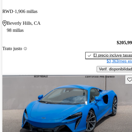
RWD
1,906 millas
Beverly Hills, CA
98 millas
$205,9
Trato justo
El precio incluye tasa
$3,363/mes es
Verif. disponibilidad
Gu