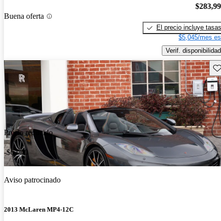
$283,9
Buena oferta
El precio incluye tasa
$5,045/mes es
Verif. disponibilidad
Gu
Precio reducido
-$6,000
Aviso patrocinado
2013 McLaren MP4-12C