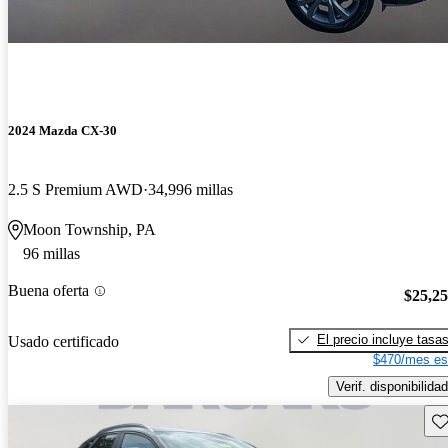
2024 Mazda CX-30
2.5 S Premium AWD
34,996 millas
Moon Township, PA
96 millas
Buena oferta
$25,2
El precio incluye tasa
Usado certificado
$470/mes es
Verif. disponibilidad
Gu