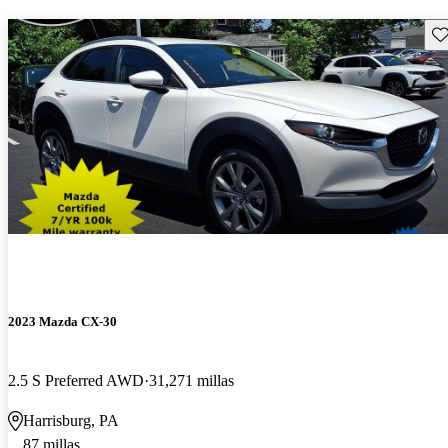
Gu
2023 Mazda CX-30
2.5 S Preferred AWD
31,271 millas
Harrisburg, PA
87 millas