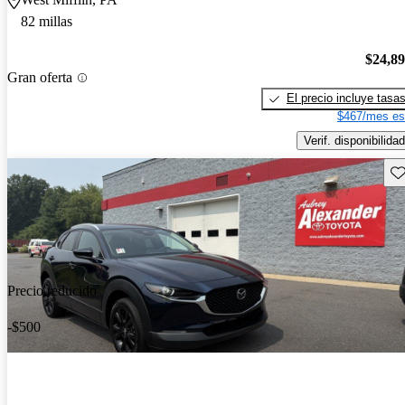
82 millas
$24,8
Gran oferta
El precio incluye tasa
$467/mes es
Verif. disponibilidad
Gu
Precio reducido
-$500