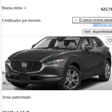
Buena oferta
$25,7
El precio incluye tasa
Certificados por terceros
$483/mes es
Verif. disponibilidad
Gu
Precio reducido
-$1,550
Aviso patrocinado