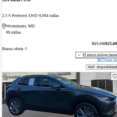
2024 Mazda CX-30
2.5 S Preferred AWD
9,094 millas
Westminster, MD
99 millas
$27,150
$25,6
Buena oferta
El precio incluye tasa
$477/mes es
Verif. disponibilidad
Gu