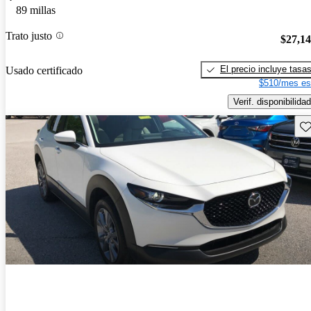
89 millas
Trato justo
$27,1
El precio incluye tasa
Usado certificado
$510/mes es
Verif. disponibilidad
Gu