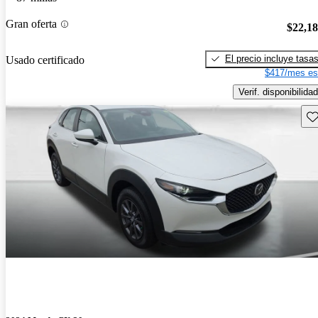
Gran oferta
$22,1
El precio incluye tasa
Usado certificado
$417/mes es
Verif. disponibilidad
Gu