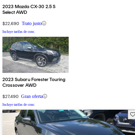
2023 Mazda CX-30 2.5 S
Select AWD
$22,690
Trato justo
Incluye tarifas de conc.
2023 Subaru Forester Touring
Crossover AWD
$27,490
Gran oferta
Incluye tarifas de conc.
Gu