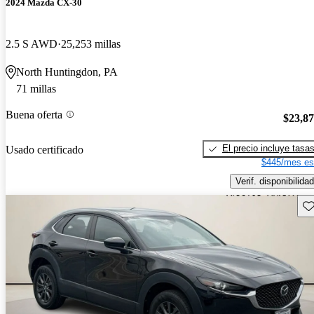
2024 Mazda CX-30
2.5 S AWD
25,253 millas
North Huntingdon, PA
71 millas
Buena oferta
$23,8
El precio incluye tasa
Usado certificado
$445/mes es
Verif. disponibilidad
Gu