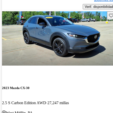
Verif. disponibilidad
Gu
2023 Mazda CX-30
2.5 S Carbon Edition AWD
27,247 millas
West Mifflin, PA