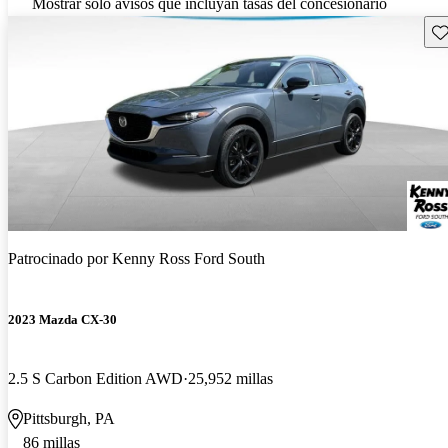
Mostrar solo avisos que incluyan tasas del concesionario
Gu
Patrocinado por
Kenny Ross Ford South
2023 Mazda CX-30
2.5 S Carbon Edition AWD
25,952 millas
Pittsburgh, PA
86 millas