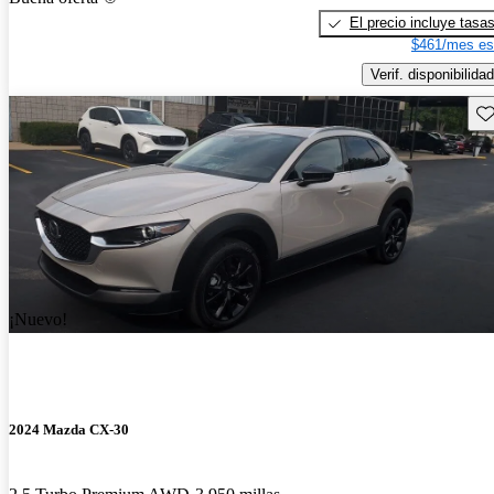
El precio incluye tasa
$461/mes es
Verif. disponibilidad
Gu
¡Nuevo!
2024 Mazda CX-30