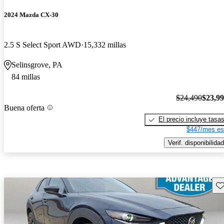
2024 Mazda CX-30
2.5 S Select Sport AWD
15,332 millas
Selinsgrove, PA
84 millas
$24,490
$23,9
Buena oferta
El precio incluye tasa
$447/mes es
Verif. disponibilidad
Gu