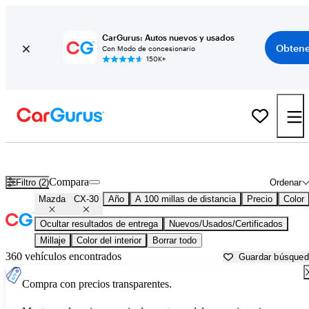
CarGurus: Autos nuevos y usados
Obtene
Con Modo de concesionario
150K+
Mazda CX-30 usados en venta cerca de
Altoona, PA
Compara
Filtro (2)
Ordenar
Mazda
CX-30
Año
A 100 millas de distancia
Precio
Color
Ocultar resultados de entrega
Nuevos/Usados/Certificados
Millaje
Color del interior
Borrar todo
360 vehículos encontrados
Guardar búsque
Compra con precios transparentes.