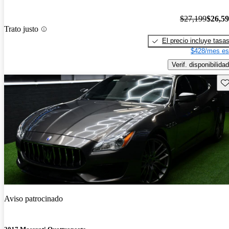
$27,199
$26,5
Trato justo
El precio incluye tasa
$428/mes es
Verif. disponibilidad
Gu
Aviso patrocinado