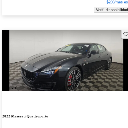
$203/mes es
Verif. disponibilidad
Gu
¡Nuevo!
2022 Maserati Quattroporte