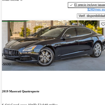
El precio incluye tasa
$240/mes es
Verif. disponibilidad
Gu
Precio reducido
-$600
2019 Maserati Quattroporte