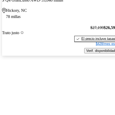
S Q4 GranLusso AWD
53,040 millas
Hickory, NC
78 millas
$27,199
$26,5
Trato justo
El precio incluye tasa
$428/mes es
Verif. disponibilidad