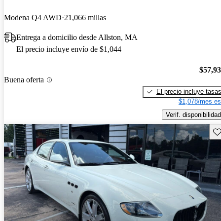
Modena Q4 AWD
21,066 millas
Entrega a domicilio desde Allston, MA
El precio incluye envío de $1,044
$57,9
Buena oferta
El precio incluye tasa
$1,078/mes es
Verif. disponibilidad
Gu