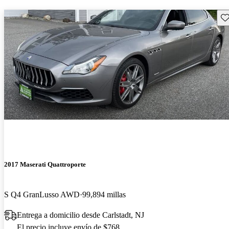
Gu
2017 Maserati Quattroporte
S Q4 GranLusso AWD
99,894 millas
Entrega a domicilio desde Carlstadt, NJ
El precio incluye envío de $768