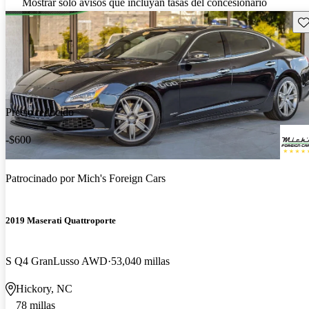
Mostrar solo avisos que incluyan tasas del concesionario
Gu
Precio reducido
-$600
Patrocinado por
Mich's Foreign Cars
2019 Maserati Quattroporte
S Q4 GranLusso AWD
53,040 millas
Hickory, NC
78 millas