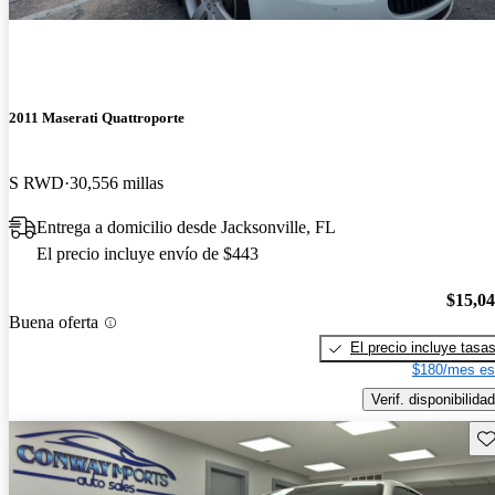
2011 Maserati Quattroporte
S RWD
30,556 millas
Entrega a domicilio desde Jacksonville, FL
El precio incluye envío de $443
$15,0
Buena oferta
El precio incluye tasa
$180/mes es
Verif. disponibilidad
Gu