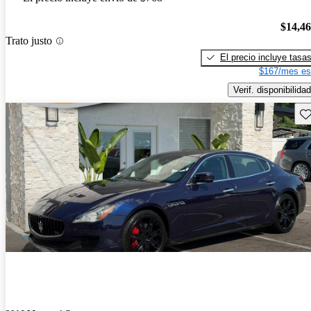
$14,4
Trato justo
El precio incluye tasa
$167/mes es
Verif. disponibilidad
Gu