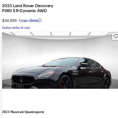
2023 Land Rover Discovery
P360 S R-Dynamic AWD
$34,895
Gran oferta
Incluye tarifas de conc.
Gu
¡Nuevo!
2023 Maserati Quattroporte