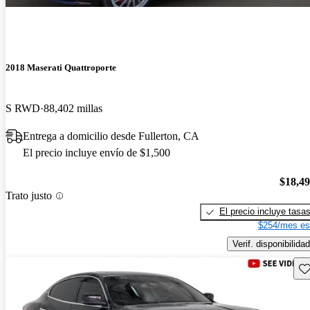
2018 Maserati Quattroporte
S RWD
88,402 millas
Entrega a domicilio desde Fullerton, CA
El precio incluye envío de $1,500
$18,4
Trato justo
El precio incluye tasa
$254/mes es
Verif. disponibilidad
Gu