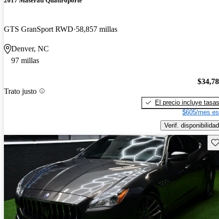
2017 Maserati Quattroporte
GTS GranSport RWD
58,857 millas
Denver, NC
97 millas
$34,7
Trato justo
El precio incluye tasa
$605/mes es
Verif. disponibilidad
Gu