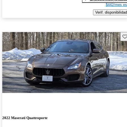
$442/mes es
Verif. disponibilidad
Gu
2022 Maserati Quattroporte