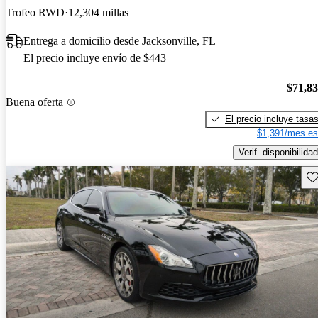
Trofeo RWD
12,304 millas
Entrega a domicilio desde Jacksonville, FL
El precio incluye envío de $443
$71,8
Buena oferta
El precio incluye tasa
$1,391/mes es
Verif. disponibilidad
Gu