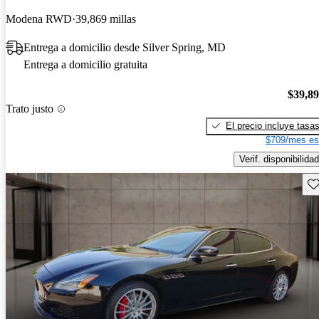
Modena RWD
39,869 millas
Entrega a domicilio desde Silver Spring, MD
Entrega a domicilio gratuita
$39,8
Trato justo
El precio incluye tasa
$709/mes es
Verif. disponibilidad
Gu