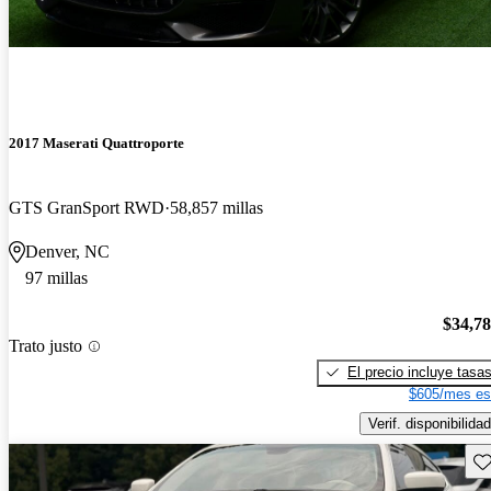
2017 Maserati Quattroporte
GTS GranSport RWD
58,857 millas
Denver, NC
97 millas
$34,7
Trato justo
El precio incluye tasa
$605/mes es
Verif. disponibilidad
Gu