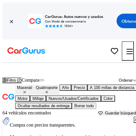
CarGurus: Autos nuevos y usados
Obtene
Con Modo de concesionario
150K+
Maserati Quattroporte usados en venta cerca de
Abingdon, VA
Compara
Filtro (2)
Ordenar
Maserati
Quattroporte
Año
Precio
A 100 millas de distancia
Motor
Millaje
Nuevos/Usados/Certificados
Color
Ocultar resultados de entrega
Borrar todo
64 vehículos encontrados
Guardar búsque
Compra con precios transparentes.