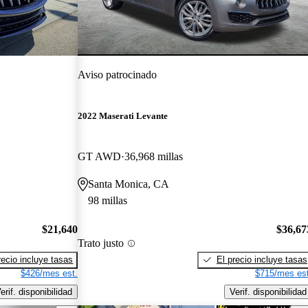
Aviso patrocinado
2022 Maserati Levante
GT AWD
36,968 millas
Santa Monica, CA
98 millas
$21,640
$36,67
Trato justo
recio incluye tasas
El precio incluye tasas
$426/mes est.
$715/mes est
erif. disponibilidad
Verif. disponibilidad