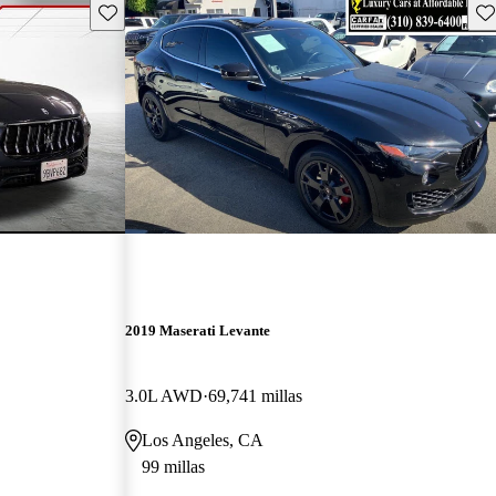
Guarda este Aviso
Gu
2019 Maserati Levante
3.0L AWD
69,741 millas
Los Angeles, CA
99 millas