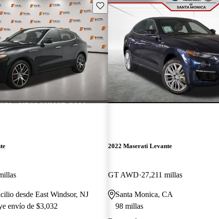
Guarda este Aviso
te
2022 Maserati Levante
millas
GT AWD
27,211 millas
cilio desde East Windsor, NJ
Santa Monica, CA
uye envío de $3,032
98 millas