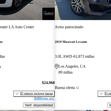
eater LA Auto Center
Aviso patrocinado
te
2019 Maserati Levante
llas
3.0L AWD
61,873 millas
A
Los Angeles, CA
89 millas
$24,968
Buena oferta
El precio incluye tasas
El p
$488/mes est.
Verif. disponibilidad
V