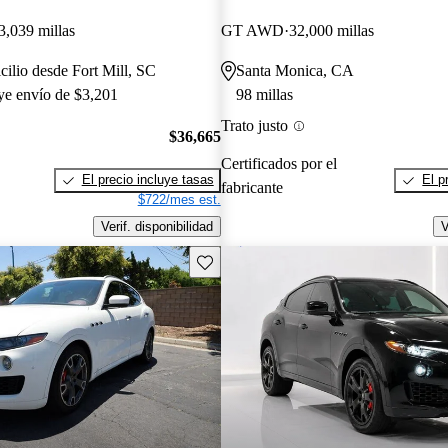
3,039 millas
GT AWD
32,000 millas
cilio desde Fort Mill, SC
Santa Monica, CA
uye envío de $3,201
98 millas
Trato justo
$36,665
Certificados por el
El precio incluye tasas
El p
fabricante
$722/mes est.
Verif. disponibilidad
V
Guarda este Aviso