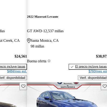
2022 Maserati Levante
llas
GT AWD
12,537 millas
nut Creek, CA
Santa Monica, CA
98 millas
$24,561
$38,97
Buena oferta
recio incluye tasas
El precio incluye tasas
$484/mes est.
$760/mes est
erif. disponibilidad
Verif. disponibilidad
Guarda este Aviso
Gu