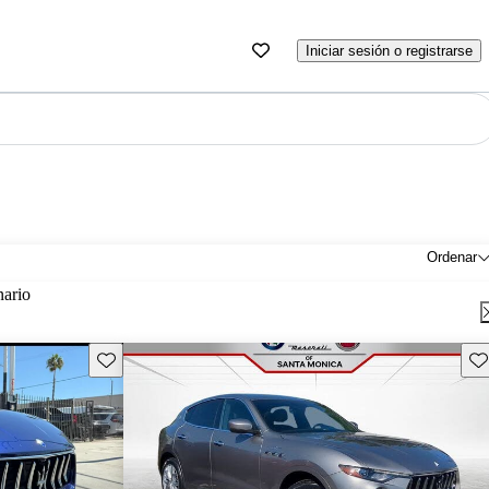
Iniciar sesión o registrarse
Ordenar
nario
Guarda este Aviso
Gu