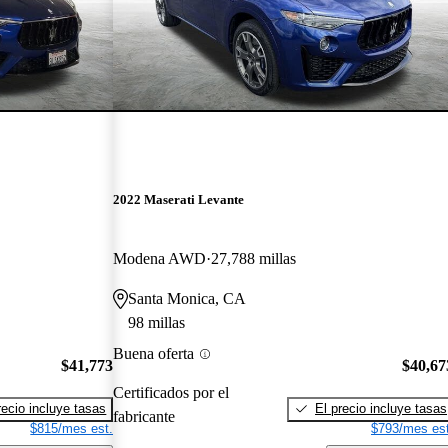
2022 Maserati Levante
Modena AWD
27,788 millas
Santa Monica, CA
98 millas
Buena oferta
$41,773
$40,67
Certificados por el
recio incluye tasas
El precio incluye tasas
fabricante
$815/mes est.
$793/mes est