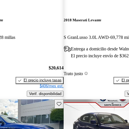
te
2018 Maserati Levante
28 millas
S GranLusso 3.0L AWD
69,778 mi
Entrega a domicilio desde Wal
El precio incluye envío de $362
$20,614
Trato justo
El precio incluye tasas
El p
$406/mes est.
Verif. disponibilidad
V
Guarda este Aviso