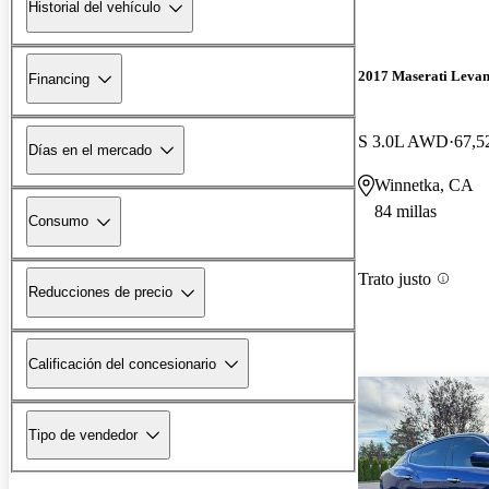
Historial del vehículo
2017 Maserati Levan
Financing
S 3.0L AWD
67,5
Días en el mercado
Winnetka, CA
84 millas
Consumo
Trato justo
Reducciones de precio
Calificación del concesionario
Tipo de vendedor