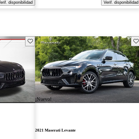
erif. disponibilidad
Verif. disponibilidad
Guarda este Aviso
Gu
¡Nuevo!
2021 Maserati Levante