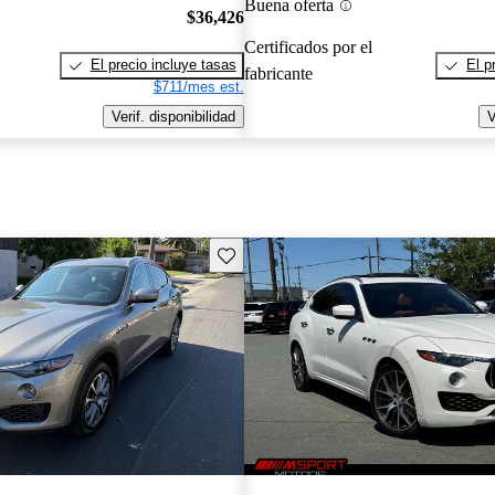
Buena oferta
$36,426
Certificados por el
El precio incluye tasas
El p
fabricante
$711/mes est.
Verif. disponibilidad
V
Guarda este Aviso