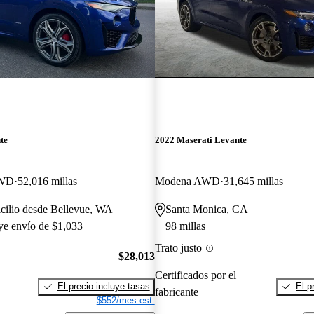
te
2022 Maserati Levante
AWD
52,016 millas
Modena AWD
31,645 millas
cilio desde Bellevue, WA
Santa Monica, CA
uye envío de $1,033
98 millas
Trato justo
$28,013
Certificados por el
El precio incluye tasas
El p
fabricante
$552/mes est.