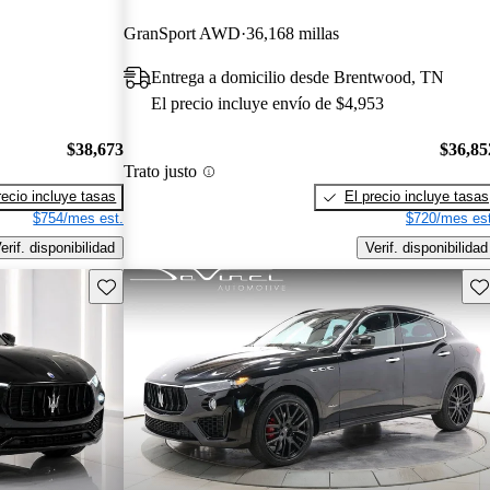
GranSport AWD
36,168 millas
Entrega a domicilio desde Brentwood, TN
El precio incluye envío de $4,953
$38,673
$36,85
Trato justo
recio incluye tasas
El precio incluye tasas
$754/mes est.
$720/mes est
erif. disponibilidad
Verif. disponibilidad
Guarda este Aviso
Gu