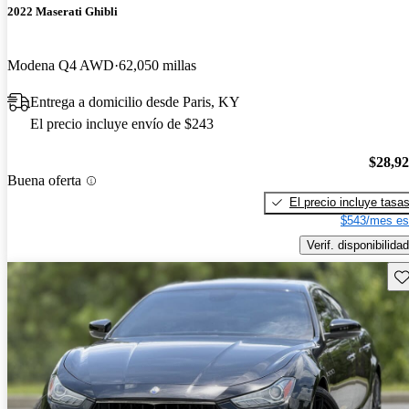
2022 Maserati Ghibli
Modena Q4 AWD
62,050 millas
Entrega a domicilio desde Paris, KY
El precio incluye envío de $243
$28,9
Buena oferta
El precio incluye tasa
$543/mes es
Verif. disponibilidad
Gu