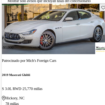
Mostrar solo avisos que incluyan tasas del concesionario
Gu
Precio reducido
-$1,000
Patrocinado por
Mich's Foreign Cars
2019 Maserati Ghibli
S 3.0L RWD
25,770 millas
Hickory, NC
78 millas