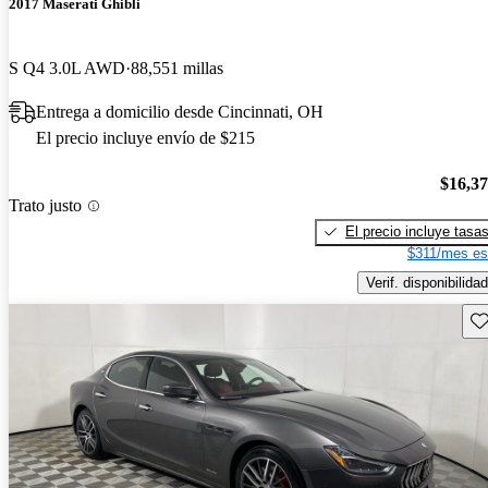
2017 Maserati Ghibli
S Q4 3.0L AWD
88,551 millas
Entrega a domicilio desde Cincinnati, OH
El precio incluye envío de $215
$16,3
Trato justo
El precio incluye tasa
$311/mes es
Verif. disponibilidad
Gu