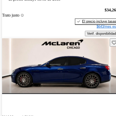
$34,2
Trato justo
El precio incluye tasa
$643/mes es
Verif. disponibilidad
Gu