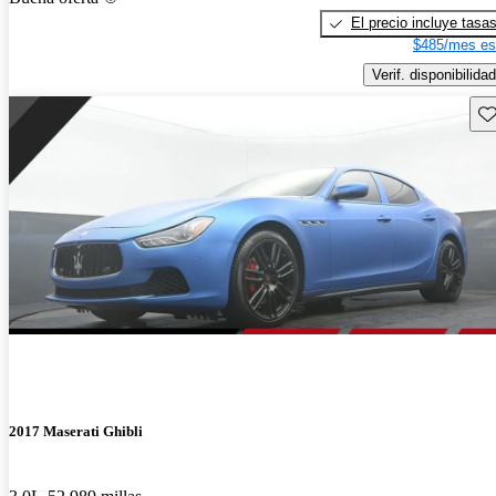
El precio incluye tasa
$485/mes es
Verif. disponibilidad
Gu
2017 Maserati Ghibli