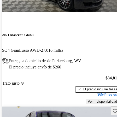
2021 Maserati Ghibli
SQ4 GranLusso AWD
27,016 millas
Entrega a domicilio desde Parkersburg, WV
El precio incluye envío de $266
$34,8
Trato justo
El precio incluye tasa
$654/mes es
Verif. disponibilidad
Gu