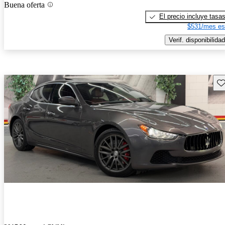
Buena oferta
El precio incluye tasa
$531/mes es
Verif. disponibilidad
Gu