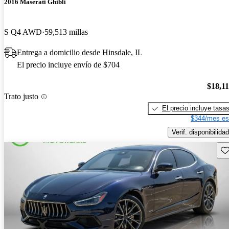
2016 Maserati Ghibli
S Q4 AWD
59,513 millas
Entrega a domicilio desde Hinsdale, IL
El precio incluye envío de $704
$18,1
Trato justo
El precio incluye tasa
$344/mes es
Verif. disponibilidad
Gu