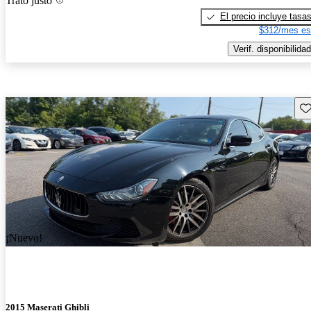
Trato justo
El precio incluye tasa
$312/mes es
Verif. disponibilidad
Gu
¡Nuevo!
2015 Maserati Ghibli