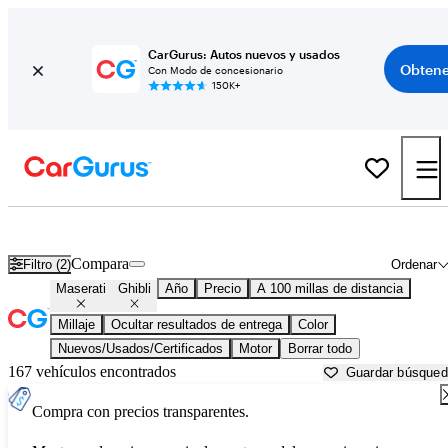
CarGurus: Autos nuevos y usados
Obtene
Con Modo de concesionario
150K+
Maserati Ghibli usados en venta cerca de
Abingdon, VA
Compara
Filtro (2)
Ordenar
Maserati
Ghibli
Año
Precio
A 100 millas de distancia
Millaje
Ocultar resultados de entrega
Color
Nuevos/Usados/Certificados
Motor
Borrar todo
167 vehículos encontrados
Guardar búsque
Compra con precios transparentes.