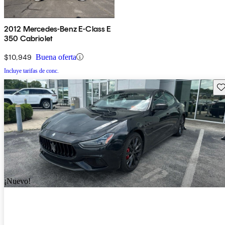
2012 Mercedes-Benz E-Class E
350 Cabriolet
$10,949
Buena oferta
Incluye tarifas de conc.
Gu
¡Nuevo!