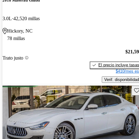
2018 Maserati Ghibli
3.0L
42,520 millas
Hickory, NC
78 millas
$21,5
Trato justo
El precio incluye tasa
$410/mes es
Verif. disponibilidad
Gu