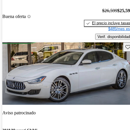
$26,599
$25,5
Buena oferta
El precio incluye tasa
$485/mes es
Verif. disponibilidad
Gu
Aviso patrocinado