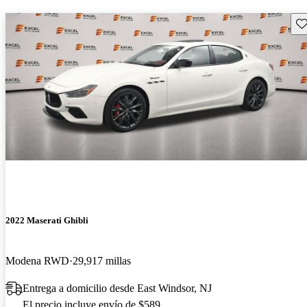
Gu
2022 Maserati Ghibli
Modena RWD
29,917 millas
Entrega a domicilio desde East Windsor, NJ
El precio incluye envío de $589