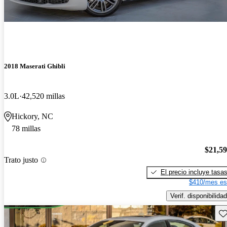
2018 Maserati Ghibli
3.0L
42,520 millas
Hickory, NC
78 millas
$21,5
Trato justo
El precio incluye tasa
$410/mes es
Verif. disponibilidad
Gu