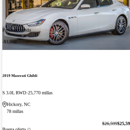
Precio reducido
-$1,000
2019 Maserati Ghibli
S 3.0L RWD
25,770 millas
Hickory, NC
78 millas
$26,599
$25,5
Buena oferta