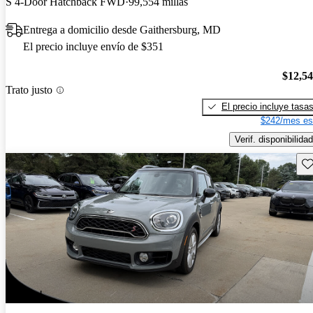
S 4-Door Hatchback FWD
99,554 millas
Entrega a domicilio desde Gaithersburg, MD
El precio incluye envío de $351
$12,5
Trato justo
El precio incluye tasa
$242/mes es
Verif. disponibilidad
Gu
¡Nuevo!