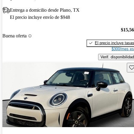
Entrega a domicilio desde Plano, TX
El precio incluye envío de $948
$15,5
Buena oferta
El precio incluye tasa
$300/mes es
Verif. disponibilidad
Gu