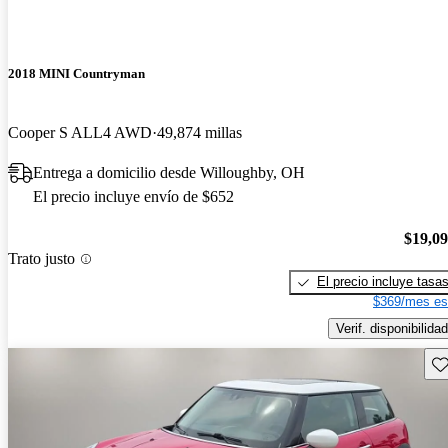
2018 MINI Countryman
Cooper S ALL4 AWD
49,874 millas
Entrega a domicilio desde Willoughby, OH
El precio incluye envío de $652
$19,0
Trato justo
El precio incluye tasa
$369/mes es
Verif. disponibilidad
Gu