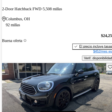
2-Door Hatchback FWD
5,508 millas
Columbus, OH
92 millas
$24,2
Buena oferta
El precio incluye tasa
$452/mes es
Verif. disponibilidad
Gu