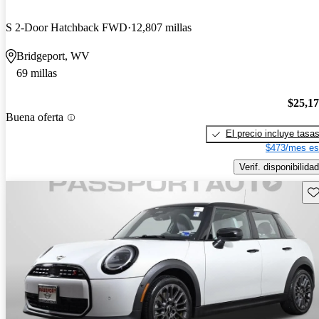
S 2-Door Hatchback FWD
12,807 millas
Bridgeport, WV
69 millas
$25,1
Buena oferta
El precio incluye tasa
$473/mes es
Verif. disponibilidad
Gu