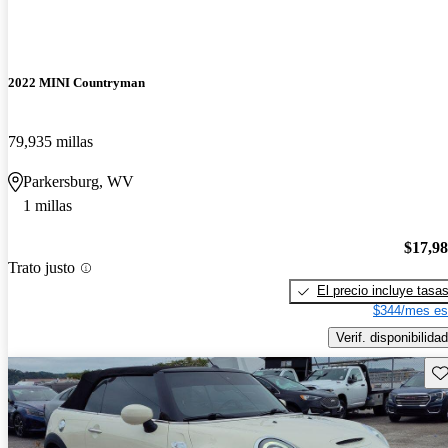
2022 MINI Countryman
79,935 millas
Parkersburg, WV
1 millas
$17,9
Trato justo
El precio incluye tasa
$344/mes es
Verif. disponibilidad
Gu