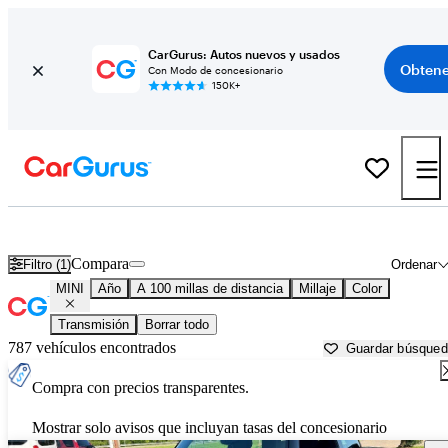
CarGurus: Autos nuevos y usados
Obtene
Con Modo de concesionario
150K+
Autos MINI usados en venta cerca de
Parkersburg, WV
Compara
Filtro (1)
Ordenar
MINI
Año
A 100 millas de distancia
Millaje
Color
Transmisión
Borrar todo
787 vehículos encontrados
Guardar búsque
Compra con precios transparentes.
Mostrar solo avisos que incluyan tasas del concesionario