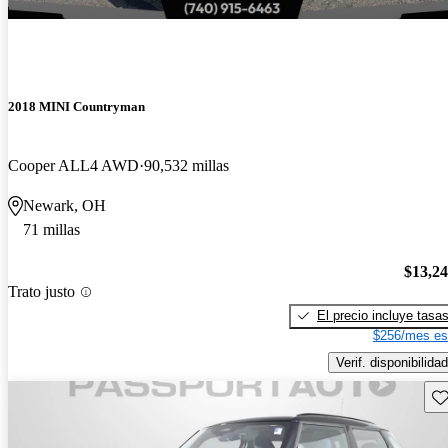
2018 MINI Countryman
Cooper ALL4 AWD
90,532 millas
Newark, OH
71 millas
$13,2
Trato justo
El precio incluye tasa
$256/mes es
Verif. disponibilidad
Gu