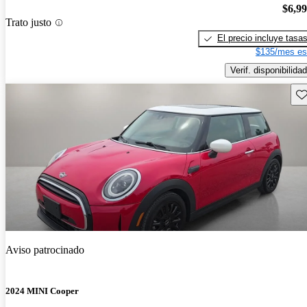
$6,9
Trato justo
El precio incluye tasa
$135/mes es
Verif. disponibilidad
Gu
Aviso patrocinado
2024 MINI Cooper