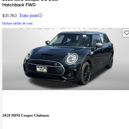
Hatchback FWD
$31,763
Trato justo
Incluye tarifas de conc.
Gu
2020 MINI Cooper Clubman