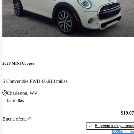
2020 MINI Cooper
S Convertible FWD
66,913 millas
Charleston, WV
62 millas
$19,0
Buena oferta
El precio incluye tasa
$368/mes es