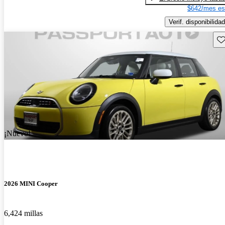
$642/mes es
Verif. disponibilidad
Gu
¡Nuevo!
2026 MINI Cooper
6,424 millas