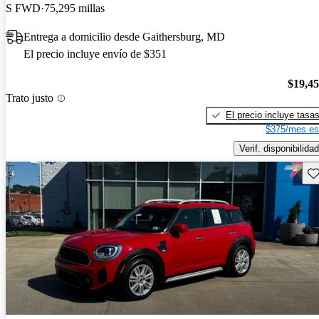
S FWD
75,295 millas
Entrega a domicilio desde Gaithersburg, MD
El precio incluye envío de $351
$19,4
Trato justo
El precio incluye tasa
$375/mes es
Verif. disponibilidad
Gu