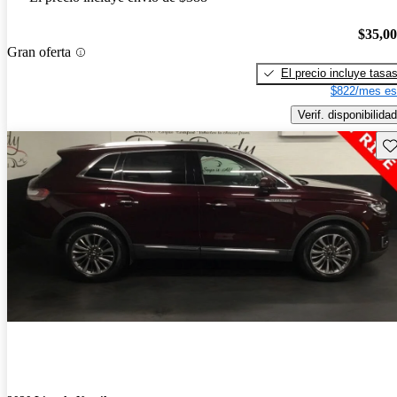
$35,0
Gran oferta
El precio incluye tasa
$822/mes es
Verif. disponibilidad
Gu