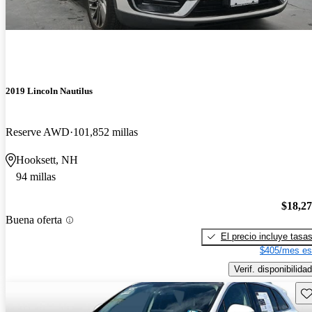
2019 Lincoln Nautilus
Reserve AWD
101,852 millas
Hooksett, NH
94 millas
$18,2
Buena oferta
El precio incluye tasa
$405/mes es
Verif. disponibilidad
Gu