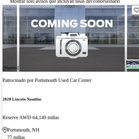
Mostrar solo avisos que incluyan tasas del concesionario
Gu
¡Nuevo!
Patrocinado por
Portsmouth Used Car Center
2020 Lincoln Nautilus
Reserve AWD
64,149 millas
Portsmouth, NH
77 millas