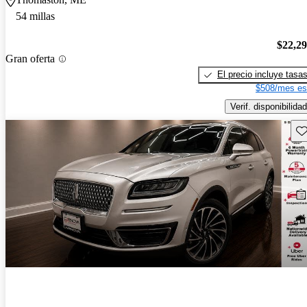
54 millas
$22,2
Gran oferta
El precio incluye tasa
$508/mes es
Verif. disponibilidad
Gu