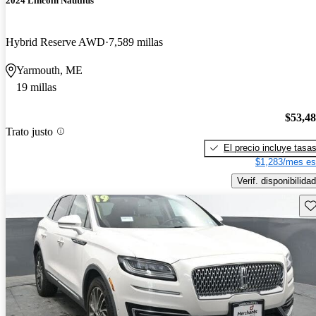
2024 Lincoln Nautilus
Hybrid Reserve AWD
7,589 millas
Yarmouth, ME
19 millas
$53,4
Trato justo
El precio incluye tasa
$1,283/mes es
Verif. disponibilidad
Gu