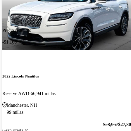
Precio reducido
-$1,166
2022 Lincoln Nautilus
Reserve AWD
66,941 millas
Manchester, NH
99 millas
$28,967
$27,8
Gran oferta