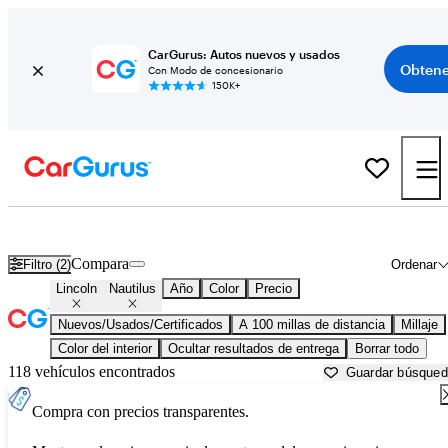
CarGurus: Autos nuevos y usados
Obtene
Con Modo de concesionario
150K+
Lincoln Nautilus usados en venta cerca de
Auburn, ME
Compara
Filtro (2)
Ordenar
Lincoln
Nautilus
Año
Color
Precio
Nuevos/Usados/Certificados
A 100 millas de distancia
Millaje
Color del interior
Ocultar resultados de entrega
Borrar todo
118 vehículos encontrados
Guardar búsque
Compra con precios transparentes.