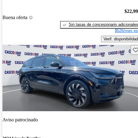
$22,9
Buena oferta
Sin tasas de concesionario adicionale
$526/mes es
Verif. disponibilidad
Gu
Aviso patrocinado