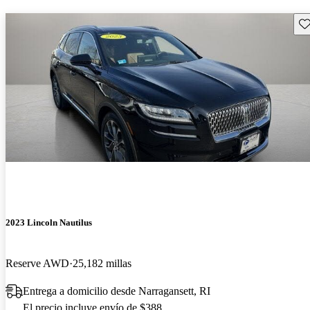
Gu
2023 Lincoln Nautilus
Reserve AWD
25,182 millas
Entrega a domicilio desde Narragansett, RI
El precio incluye envío de $388