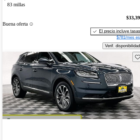
83 millas
$33,3
Buena oferta
El precio incluye tasa
$781/mes es
Verif. disponibilidad
Gu