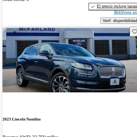
El precio incluye tasa
$643/mes es
Verif. disponibilidad
Gu
2023 Lincoln Nautilus