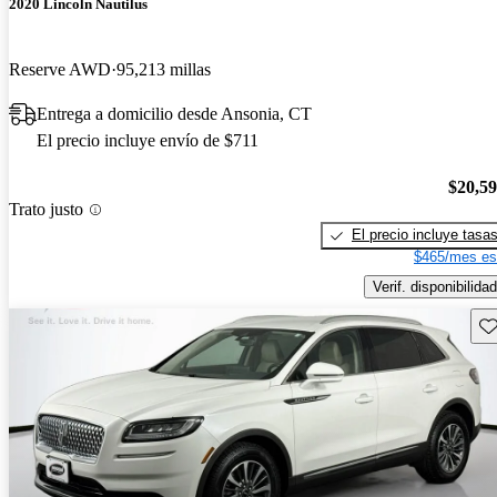
2020 Lincoln Nautilus
Reserve AWD
95,213 millas
Entrega a domicilio desde Ansonia, CT
El precio incluye envío de $711
$20,5
Trato justo
El precio incluye tasa
$465/mes es
Verif. disponibilidad
Gu