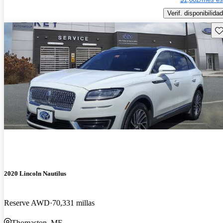
Verif. disponibilidad
Gu
2020 Lincoln Nautilus
Reserve AWD
70,331 millas
Thomaston, ME