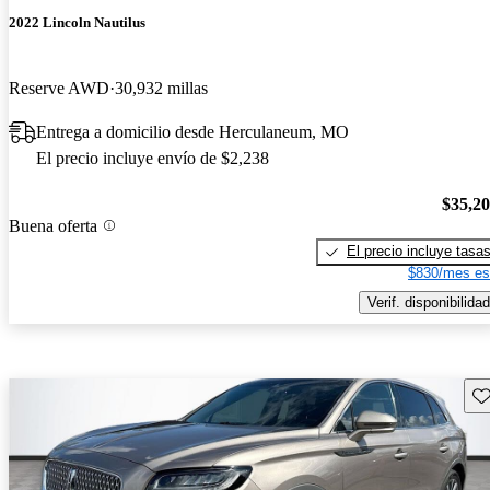
2022 Lincoln Nautilus
Reserve AWD
30,932 millas
Entrega a domicilio desde Herculaneum, MO
El precio incluye envío de $2,238
$35,2
Buena oferta
El precio incluye tasa
$830/mes es
Verif. disponibilidad
Gu