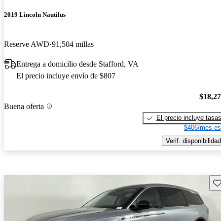
2019 Lincoln Nautilus
Reserve AWD
91,504 millas
Entrega a domicilio desde Stafford, VA
El precio incluye envío de $807
$18,2
Buena oferta
El precio incluye tasa
$406/mes es
Verif. disponibilidad
Gu